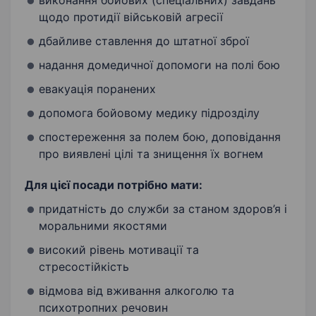
виконання бойових (спеціальних) завдань
щодо протидії військовій агресії
дбайливе ставлення до штатної зброї
надання домедичної допомоги на полі бою
евакуація поранених
допомога бойовому медику підрозділу
спостереження за полем бою, доповідання
про виявлені цілі та знищення їх вогнем
Для цієї посади потрібно мати:
придатність до служби за станом здоров’я і
моральними якостями
високий рівень мотивації та
стресостійкість
відмова від вживання алкоголю та
психотропних речовин