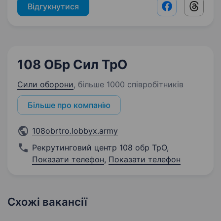
Відгукнутися
Facebook shar
Threads
108 ОБр Сил ТрО
Сили оборони
,
більше 1000 співробітників
Більше про компанію
108obrtro.lobbyx.army
Рекрутинговий центр 108 обр ТрО
,
Показати телефон
,
Показати телефон
Схожі вакансії