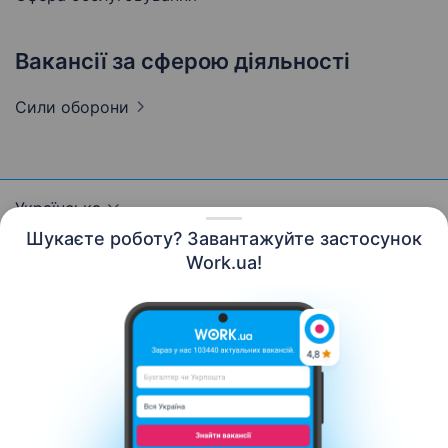
Вакансії за сферою діяльності
Сили
оборони
Українська
Шукаєте роботу? Завантажуйте застосунок
Work.ua!
Ресурси
Контакти
Про нас
Кар’єра
Новини Work.ua
Допомога
Умови використання