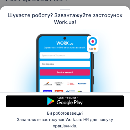
Шукаєте роботу? Завантажуйте застосунок
Work.ua!
Українська
Ресурси
Контакти
Про нас
Кар’єра
Новини Work.ua
Допомога
Умови використання
Роботодавцю
Ви роботодавець?
© 2006–2026 Work.ua. Сервіс пошуку роботи №1 в
Завантажте застосунок Work.ua: HR
для пошуку
Україні.
працівників.