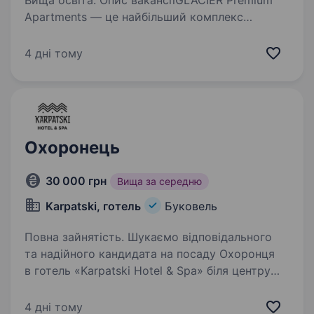
Вища освіта. Опис вакансіїGLACIER Premium
Apartments — це найбільший комплекс
відпочинку найпопулярнішого гірськолижного
курорту Буковель. Glacier — це новий рівень
4 дні тому
гостинності і комфорту, сучасний дизайн
у кожній деталі, який…
Охоронець
30 000 грн
Вища за середню
Karpatski, готель
Буковель
Повна зайнятість. Шукаємо відповідального
та надійного кандидата на посаду Охоронця
в готель «Karpatski Hotel & Spa» біля центру
Буковеля. Основні обов’язки включають:
забезпечення безпеки гостей та майна готелю,
4 дні тому