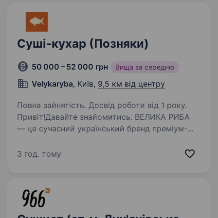
Суші-кухар (Позняки)
50 000 – 52 000 грн
Вища за середню
Velykaryba
, Київ,
9,5 км від центру
Повна зайнятість. Досвід роботи від 1 року.
Привіт!Давайте знайомитись. ВЕЛИКА РИБА
— це сучасний український бренд преміум-
суші, який поєднує бездоганну якість, стиль,
високі стандарти сервісу та любов до своєї
3 год. тому
справи. Запрошуємо сушиста стати
частиною…