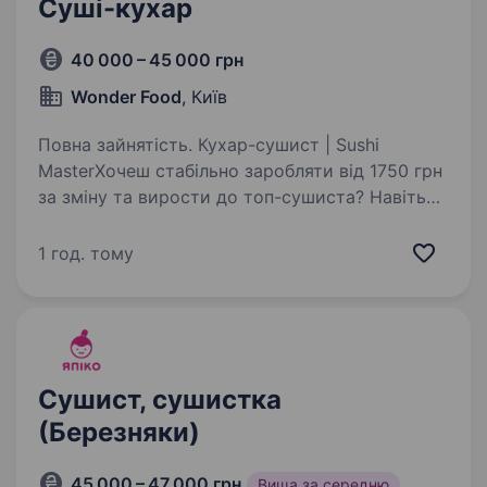
Суші-кухар
40 000 – 45 000 грн
Wonder Food
, Київ
Повна зайнятість. Кухар-сушист | Sushi
MasterХочеш стабільно заробляти від 1750 грн
за зміну та вирости до топ-сушиста? Навіть
без досвіду — навчимо і виведемо на дохід
Sushi Master — міжнародна мережа доставки
1 год. тому
(240+ закладів в Україні,…
Сушист, сушистка
(Березняки)
45 000 – 47 000 грн
Вища за середню