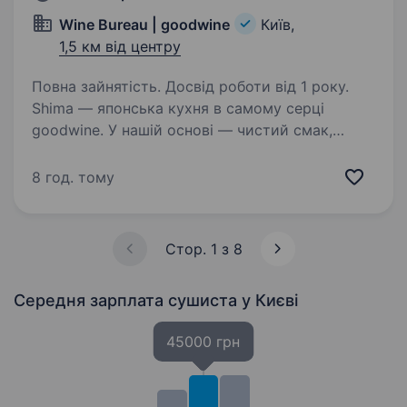
Wine Bureau | goodwine
Київ,
1,5 км від центру
Повна зайнятість. Досвід роботи від 1 року.
Shima — японська кухня в самому серці
goodwine. У нашій основі — чистий смак,
абсолютна свіжість інгредієнтів, повага
до традицій та авторський підхід шефа Сергія
8 год. тому
Хегая. Ми готуємо те, що любимо. І хочемо,
щоб наші…
Стор. 1 з 8
Середня зарплата сушиста
у Києві
45000 грн