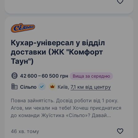
з досвідом роботи від 1 року. Вимоги: Досвід
роботи на аналогічній посаді від 1 року…
Кухар-універсал у відділ
доставки (ЖК "Комфорт
Таун")
42 600 – 60 500 грн
Вища за середню
Сільпо
Київ,
7,1 км від центру
Повна зайнятість. Досвід роботи від 1 року.
Агов, ми чекали на тебе! Хочеш приєднатися
до команди Жуїстика «Сільпо»? Давай
спробуємо! Передусім, що таке жуїстика?
Це заклад, що готує їжу тільки на доставку.
46 хв. тому
Без посадкових місць, без самовивозу,