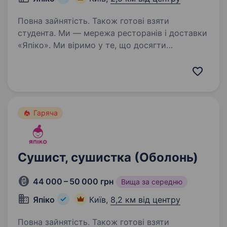
Повна зайнятість. Також готові взяти
студента. Ми — мережа ресторанів і доставки
«Япіко». Ми віримо у те, що досягти
справжнього успіху можна лише у справі, яку
ти любиш. Тож щоб разом досягати великих
результатів, шукаємо у нашу команду
СУШИСТА, СУШИСТКУ. Чому…
Гаряча
Сушист, сушистка (Оболонь)
44 000 – 50 000 грн
Вища за середню
Япіко
Київ,
8,2 км від центру
Повна зайнятість. Також готові взяти