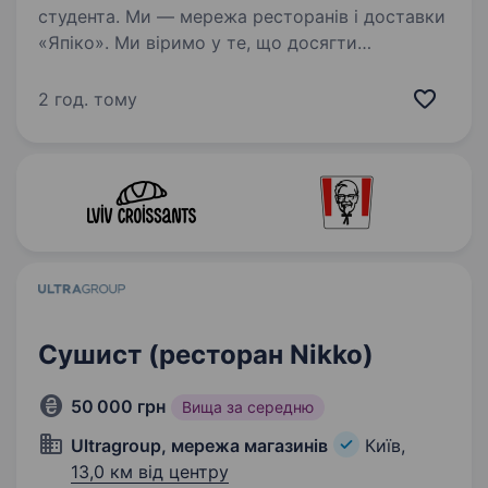
студента. Ми — мережа ресторанів і доставки
«Япіко». Ми віримо у те, що досягти
справжнього успіху можна лише у справі, яку
ти любиш. Тож щоб разом досягати великих
2 год. тому
результатів, шукаємо у нашу командуКУХАРЯ,
КУХАРКУ-СУШИСТА,…
Сушист (ресторан Nikko)
50 000 грн
Вища за середню
Ultragroup, мережа магазинів
Київ,
13,0 км від центру