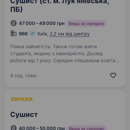
Сушист (ст. м. Лук'янівська,
ПБ)
47 000 – 49 000 грн
Вища за середню
966
Київ,
2,2 км від центру
Повна зайнятість. Також готові взяти
студента, людину з інвалідністю. Досвід
роботи від 1 року. Середня спеціальна освіта.
966 — це найкрутіша всеукраїнська мережа
доставок паназійської кухні, смачнющих суші
4 год. тому
та ролів, у форматі «dark kitchen».
Ми створюємо кулінарні шедеври та даруємо
людям радість та позитивні емоції. До своєї
команди,…
Сушист
40 000 – 55 000 грн
Вища за середню