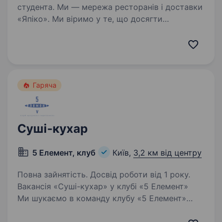
студента. Ми — мережа ресторанів і доставки
«Япіко». Ми віримо у те, що досягти
справжнього успіху можна лише у справі, яку
ти любиш. Тож щоб разом досягати великих
результатів, шукаємо у нашу команду КУХАРЯ,
КУХАРКУ-ПІЦАЙОЛО…
Гаряча
Суші-кухар
5 Елемент, клуб
Київ,
3,2 км від центру
Повна зайнятість. Досвід роботи від 1 року.
Вакансія «Суші-кухар» у клубі «5 Елемент»
Ми шукаємо в команду клубу «5 Елемент»
талановитого та відповідального суші-кухаря