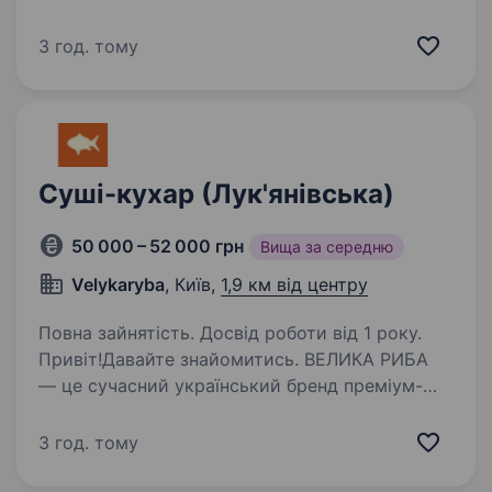
суші, який поєднує бездоганну якість, стиль,
високі стандарти сервісу та любов до своєї
3 год. тому
справи. Запрошуємо сушиста стати
частиною…
Суші-кухар (Лук'янівська)
50 000 – 52 000 грн
Вища за середню
Velykaryba
, Київ,
1,9 км від центру
Повна зайнятість. Досвід роботи від 1 року.
Привіт!Давайте знайомитись. ВЕЛИКА РИБА
— це сучасний український бренд преміум-
суші, який поєднує бездоганну якість, стиль,
високі стандарти сервісу та любов до своєї
3 год. тому
справи. Запрошуємо сушиста стати
частиною…