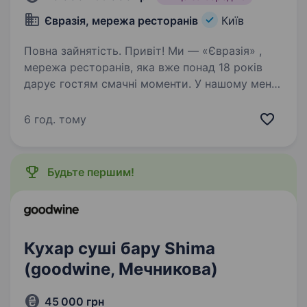
Євразія, мережа ресторанів
Київ
Повна зайнятість. Привіт! Ми — «Євразія» ,
мережа ресторанів, яка вже понад 18 років
дарує гостям смачні моменти. У нашому меню
улюблені страви європейської та азійської
кухні, які створюють атмосферу затишку
6 год. тому
та довіри. Ми щиро…
Будьте першим!
Кухар суші бару Shima
(goodwine, Мечникова)
45 000 грн