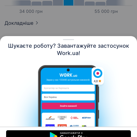
34 000 грн
55 000 грн
Докладніше
Шукаєте роботу? Завантажуйте застосунок
Work.ua!
Українська
Ресурси
Контакти
Про нас
Кар’єра
Новини Work.ua
Допомога
Умови використання