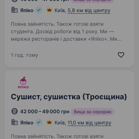
Япіко
Київ,
5,8 км від центру
Повна зайнятість. Також готові взяти
студента. Досвід роботи від 1 року. Ми —
мережа ресторанів і доставки «Япіко». Ми
віримо у те, що досягти справжнього успіху
можна лише у справі, яку ти любиш. Тож щоб
1 год. тому
разом досягати великих результатів, шукаємо
у нашу команду КУХАРЯ, КУХАРКУ-СУШИСТА,…
Сушист, сушистка (Троєщина)
42 000 – 49 000 грн
Вища за середню
Япіко
Київ,
11,0 км від центру
Повна зайнятість. Також готові взяти