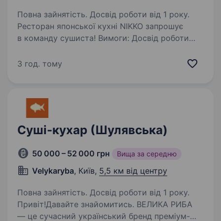
Повна зайнятість. Досвід роботи від 1 року.
Ресторан японської кухні NIKKO запрошує
в команду сушиста! Вимоги: Досвід роботи
сушистом від 1 року Вміння готувати страви
відповідно до японських кулінарних традицій
3 год. тому
Відповідальність, організованість та вміння…
Суші-кухар (Шулявська)
50 000 – 52 000 грн
Вища за середню
Velykaryba
, Київ,
5,5 км від центру
Повна зайнятість. Досвід роботи від 1 року.
Привіт!Давайте знайомитись. ВЕЛИКА РИБА
— це сучасний український бренд преміум-