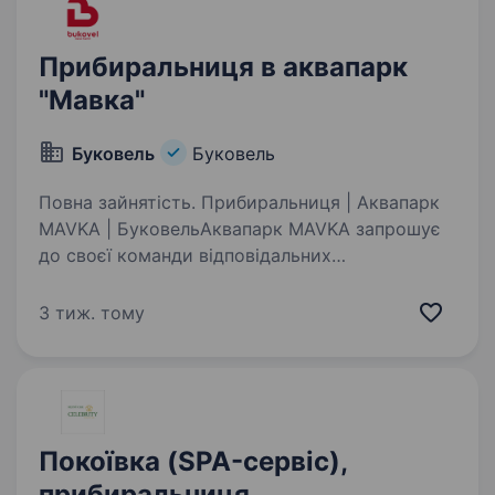
Прибиральниця в аквапарк
"Мавка"
Буковель
Буковель
Повна зайнятість. Прибиральниця | Аквапарк
MAVKA | БуковельАквапарк MAVKA запрошує
до своєї команди відповідальних
та працьовитих працівників на посаду
прибиральниці. Ми шукаємо людей, які
3 тиж. тому
розуміють важливість чистоти, порядку
та дотримання…
Покоївка (SPA-сервіс),
прибиральниця