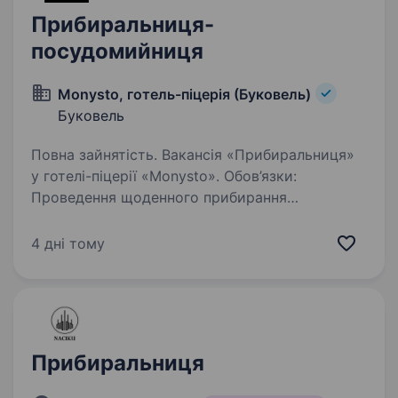
Прибиральниця-
посудомийниця
Monysto, готель-піцерія (Буковель)
Буковель
Повна зайнятість. Вакансія «Прибиральниця»
у готелі-піцерії «Monysto». Обов’язки:
Проведення щоденного прибирання
ресторану, миття посуду. Забезпечення
чистоти та порядку у приміщеннях
4 дні тому
ресторанного комплексу. Вчасне виконання…
Прибиральниця