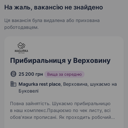
На жаль, вакансію не знайдено
Ця вакансія була видалена або прихована
роботодавцем.
Прибиральниця у Верховину
25 200 грн
Вища за середню
Magurka rest place
, Верховина, шукаємо на
Буковелі
Повна зайнятість. Шукаємо прибиральницю
в наш комплекс.Працюємо по чек листу, всі
обовʼязки прописані. Як проходить робочий
день: зранку миємо підлогу в залі та на терасі