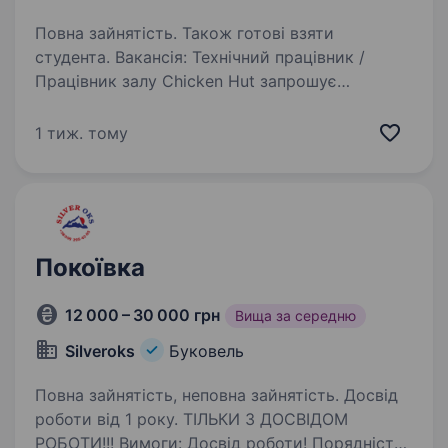
Повна зайнятість. Також готові взяти
студента. Вакансія: Технічний працівник /
Працівник залу Chicken Hut запрошує
в команду технічного працівника! Що потрібно
робити: підтримувати чистоту залу, кухні
1 тиж. тому
та санвузлів; мити посуд і кухонний інвентар;
стежити…
Покоївка
12 000 – 30 000 грн
Вища за середню
Silveroks
Буковель
Повна зайнятість, неповна зайнятість. Досвід
роботи від 1 року. ТІЛЬКИ З ДОСВІДОМ
РОБОТИ!!! Вимоги: Досвід роботи! Порядність