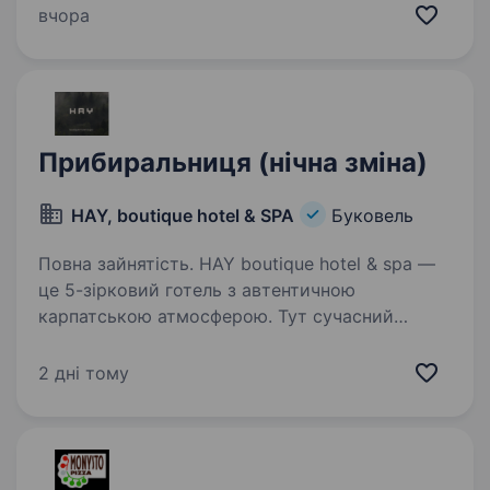
прибираємо в 2-х туалетах прибираємо спа
вчора
зону біля басейну…
Прибиральниця (нічна зміна)
HAY, boutique hotel & SPA
Буковель
Повна зайнятість. HAY boutique hotel & spa —
це 5-зірковий готель з автентичною
карпатською атмосферою. Тут сучасний
дизайн поєднується з глибокою етнічною
спадщиною регіону. Наше меню, натхненне
2 дні тому
локальними ботаніками та травами,…