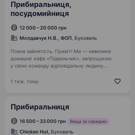
Прибиральниця,
посудомийниця
12 000 – 20 000 грн
Молдавчук Н.В., ФОП
, Буковель
Повна зайнятість. Привіт! Ми — невелике
домашнє кафе «Підвальчик», запрошуємо
у свою команду відповідальну людину
на посаду прибиральниці/посудомийниці.
Що входить у твої обов’язки: Ретельне
1 тиж. тому
прибирання приміщень кафе, щоб гості…
Прибиральниця
16 500 – 33 000 грн
Вища за середню
Chicken Hut
, Буковель