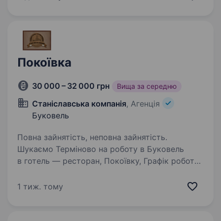
у кожній деталі, який створений…
Покоївка
30 000 – 32 000 грн
Вища за середню
Станіславська компанія
, Агенція
Буковель
Повна зайнятість, неповна зайнятість.
Шукаємо Терміново на роботу в Буковель
в готель — ресторан, Покоївку, Графік роботи
різний, Зарплата 1100 грн/день, проживання
та харчування надають безкоштовно Більше
1 тиж. тому
інформації по цій вакансії тільки за тел.
067−675−42−77,…