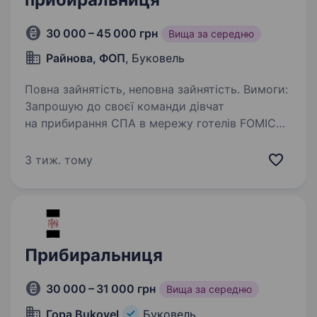
30 000 – 45 000 грн
Вища за середню
Райнова, ФОП
, Буковель
Повна зайнятість, неповна зайнятість. Вимоги:
Запрошую до своєї команди дівчат
на прибирання СПА в мережу готелів FOMICH
GROUP (Буковель) Умови роботи: Графік
по домовленості. Зарплата два рази на місяць.
3 тиж. тому
Є премії. Харчування та житло…
Прибиральниця
30 000 – 31 000 грн
Вища за середню
Гора Bukovel
Буковель