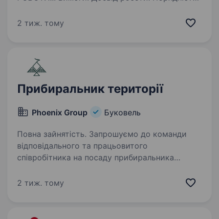
Пунктуальність Відповідальність Увага
до дрібниць Процьовитість Умови роботи:
2 тиж. тому
Виплати заробітньої плати кожної зміни.
Безкоштовне…
Прибиральник території
Phoenix Group
Буковель
Повна зайнятість. Запрошуємо до команди
відповідального та працьовитого
співробітника на посаду прибиральника
території. Умови роботи: Робота на постійній
основі; Проживання та харчування за рахунок
2 тиж. тому
компанії. Функціональні…