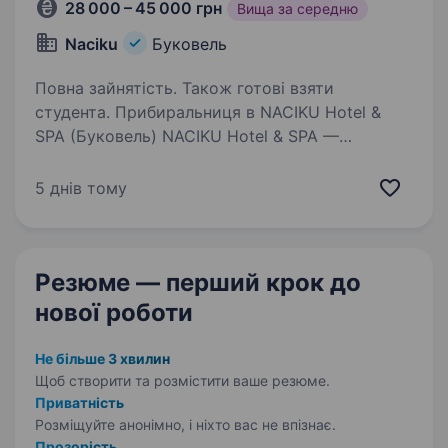
28 000 – 45 000 грн
Вища за середню
Naciku
Буковель
Повна зайнятість. Також готові взяти
студента. Прибиральниця в NACIKU Hotel &
SPA (Буковель) NACIKU Hotel & SPA —
сучасний готельно-ресторанний комплекс
у самому серці Буковеля. Ми шукаємо
5 днів тому
відповідальну та охайну людину, яка
допоможе підтримувати високі стандарти…
Резюме — перший крок
до
нової роботи
Не більше 3 хвилин
Щоб створити та розмістити ваше
резюме.
Приватність
Розміщуйте анонімно, і ніхто вас не впізнає.
Прозорість