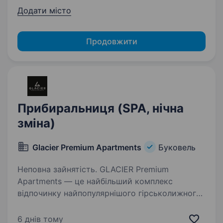
Додати місто
Продовжити
Прибиральниця (SPA, нічна
зміна)
Glacier Premium Apartments
Буковель
Неповна зайнятість. GLACIER Premium
Apartments — це найбільший комплекс
відпочинку найпопулярнішого гірськолижного
курорту Буковель. Glacier — це новий рівень
гостинності і комфорту, сучасний дизайн
6 днів тому