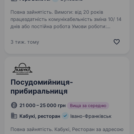
Повна зайнятість. Вимоги: від 20 років
працездатність комунікабельність зміна 10/ 14
днів або постійна робота Умови роботи:
проживання та харчування в готелі Обов’язки:
прибирання ресторану та загальних зон
3 тиж. тому
в готелі…
Посудомийниця-
прибиральниця
21 000 – 25 000 грн
Вища за середню
Кабукі, ресторан
Івано-Франківськ
Повна зайнятість. Кабукі, Ресторан за адресою