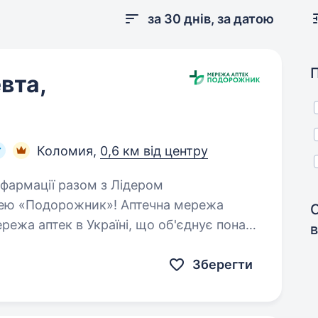
за 30 днів, за датою
вта,
Коломия,
0,6 км від центру
ю «Подорожник»! Аптечна мережа
ежа аптек в Україні, що об'єднує понад
в
, які щодня…
Зберегти