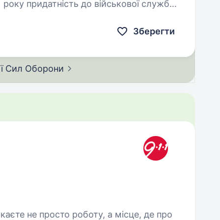
ової служби
 користуватися…
Зберегти
ії Сил
Оборони