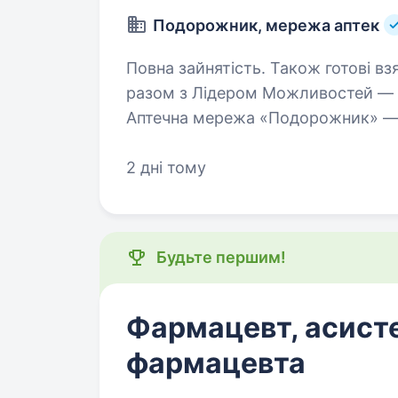
Подорожник, мережа аптек
Повна зайнятість. Також готові взяти студента. Буду
разом з Лідером Можливостей —
Аптечна мережа «Подорожник» — ц
що об'єднує понад 2000 аптек і ти
2 дні тому
Будьте першим!
Фармацевт, асист
фармацевта