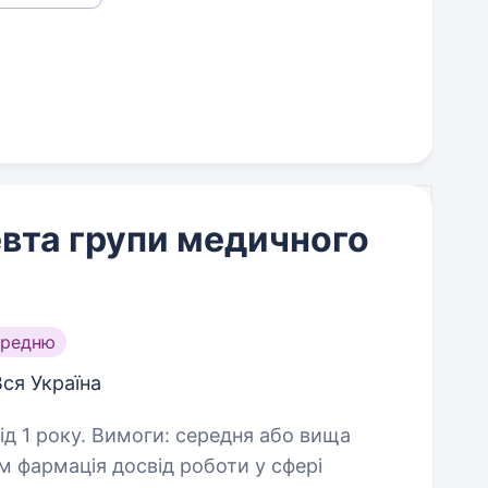
вта групи медичного
ередню
Вся Україна
ередня або вища
д роботи у сфері