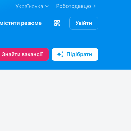
Роботодавцю
Українська
містити
резюме
Увійти
Знайти вакансії
Підібрати