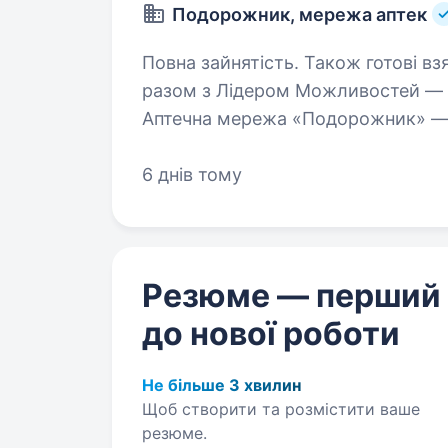
Подорожник, мережа аптек
Повна зайнятість. Також готові взяти студента. Буду
разом з Лідером Можливостей —
Аптечна мережа «Подорожник» — ц
що об'єднує понад 2000 аптек і ти
6 днів тому
Резюме — перший
до нової роботи
Не більше 3 хвилин
Щоб створити та розмістити ваше
резюме.