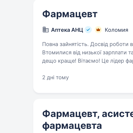
Фармацевт
Аптека АНЦ
Коломия
Повна зайнятість. Досвід роботи ві
Втомилися від низької зарплати т
дещо краще! Вітаємо! Це лідер фармацевтичного ринку — «Аптека АНЦ» і
ми шукаємо саме ВАС — Фармацевт
Ми з гордістю…
2 дні тому
Фармацевт, асист
фармацевта