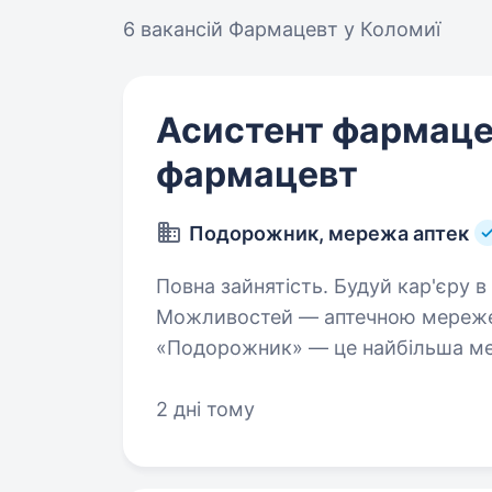
6 вакансій
Фармацевт у Коломиї
Асистент фармаце
фармацевт
Подорожник, мережа аптек
Повна зайнятість. Будуй кар'єру в фармації разом з Лідером
Можливостей — аптечною мереже
«Подорожник» — це найбільша мер
2000 аптек і тисячі професіоналів
2 дні тому