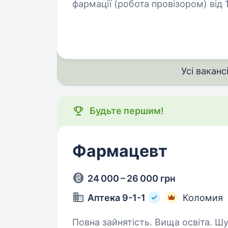
фармації (робота провізором) від 1 року придатність до військ
за станом здоров’я вміння
Усі ваканс
Будьте першим!
Фармацевт
24 000 – 26 000 грн
Аптека 9-1-1
Коломия
Повна зайнятість. Вища освіта. Шукаєте не просто роботу, а місце, де про