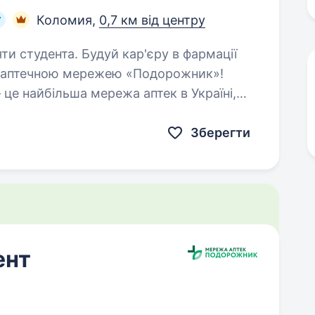
Коломия,
0,7 км від центру
й кар'єру в фармації
 аптечною мережею «Подорожник»!
е найбільша мережа аптек в Україні,
сячі професіоналів, які щодня…
Зберегти
ент