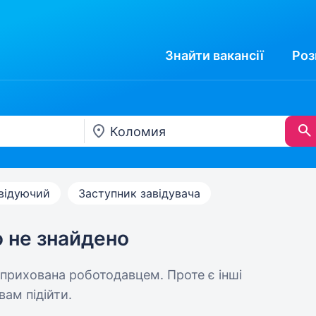
Знайти
вакансії
Роз
відуючий
Заступник завідувача
ю не знайдено
 прихована роботодавцем. Проте є інші
вам підійти.