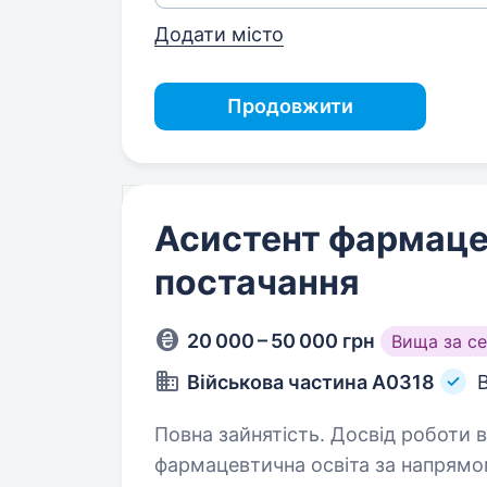
Додати місто
Продовжити
Асистент фармаце
постачання
20 000 – 50 000 грн
Вища за с
Військова частина А0318
Повна зайнятість. Досвід роботи від 1 року. Вимоги: с
фармацевтична освіта за напрямом фармація досві