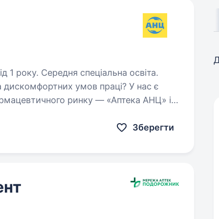
Д
д 1 року. Середня спеціальна освіта.
а дискомфортних умов праці? У нас є
ів / асистентів фармацевта.
Зберегти
ент