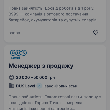
Повна зайнятість. Досвід роботи від 1 року.
B999 — компанія з оптового постачання
батарейок, акумуляторів та супутніх товарів.
Ми працюємо з клієнтами по всій Україні
та розвиваємо напрямок оптових продажів.
вчора
Шукаємо менеджера, який допоможе нашим
клієнтам…
Менеджер з продажу
20 000 – 50 000 грн
DUS Level
Івано-Франківськ
Повна зайнятість. Також готові взяти людину з
інвалідністю. Гаряча Точка — мережа
магазинів інженерної сантехніки