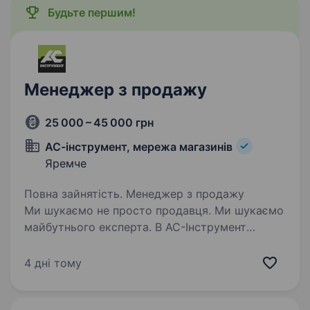
Будьте першим!
Менеджер з продажу
25 000 – 45 000 грн
АС-інструмент, мережа магазинів
Яремче
Повна зайнятість. Менеджер з продажу
Ми шукаємо не просто продавця. Ми шукаємо
майбутнього експерта. В АС-Інструмент
ми переконані: професіоналами стають
завдяки навчанню та практиці. Саме тому
4 дні тому
ми створили АС-Університет — власну…