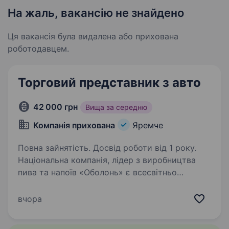
На жаль, вакансію не знайдено
Ця вакансія була видалена або прихована
роботодавцем.
Торговий представник з авто
42 000 грн
Вища за середню
Компанія прихована
Яремче
Повна зайнятість. Досвід роботи від 1 року.
Національна компанія, лідер з виробництва
пива та напоїв «Оболонь» є всесвітньо
відомим брендом. Населення на п’яти
континентах асоціює «Оболонь» із
вчора
українським пивом № 1. Запрошуємо в нашу
дружню команду Торгового…