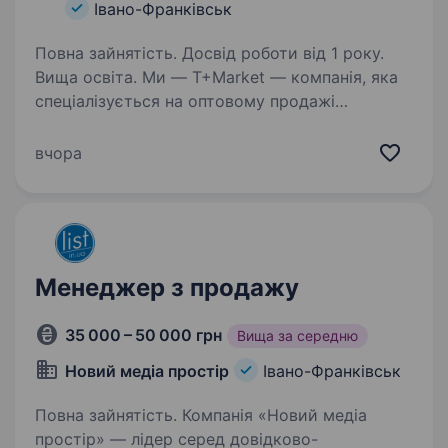
Івано-Франківськ
Повна зайнятість. Досвід роботи від 1 року.
Вища освіта. Ми — Т+Market — компанія, яка
спеціалізується на оптовому продажі
комплектуючих до мобільних телефонів
та планшетів. Наша історія розпочалась
вчора
з 2008 року та завдяки нашій команді
професіоналів ми стрімко розвиваємось,…
Менеджер з продажу
35 000 – 50 000 грн
Вища за середню
Новий медіа простір
Івано-Франківськ
Повна зайнятість. Компанія «Новий медіа
простір» — лідер серед довідково-