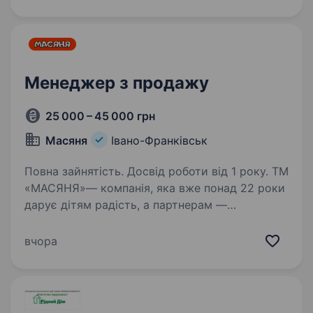
Вимоги: Навички продажника Вміння активно
продавати Комунікабельність Порядність…
Менеджер з продажу
25 000 – 45 000 грн
Масяня
Івано-Франківськ
Повна зайнятість. Досвід роботи від 1 року. ТМ
«МАСЯНЯ»— компанія, яка вже понад 22 роки
дарує дітям радість, а партнерам —
стабільність та надійність у сфері продажу
іграшок і товарів для дітей. Ми не просто
вчора
продаємо продукцію — ми допомагаємо
нашим клієнтам…