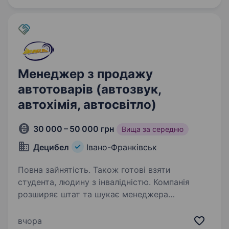
українців. Шукаємо…
Менеджер з продажу
автотоварів (автозвук,
автохімія, автосвітло)
30 000 – 50 000 грн
Вища за середню
Децибел
Івано-Франківськ
Повна зайнятість. Також готові взяти
студента, людину з інвалідністю. Компанія
розширяє штат та шукає менеджера
з продажу. Категорія товарів — автомобільні
товари (автозвук, автохімія, автосвітло).
вчора