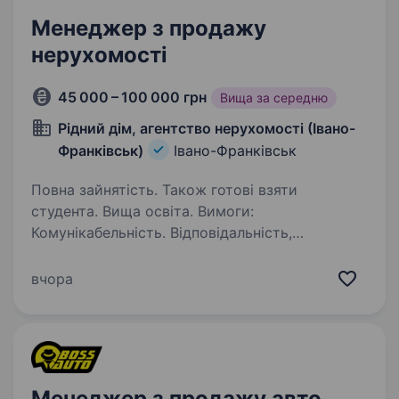
Менеджер з продажу
нерухомості
45 000 – 100 000 грн
Вища за середню
Рідний дім, агентство нерухомості (Івано-
Франківськ)
Івано-Франківськ
Повна зайнятість. Також готові взяти
студента. Вища освіта. Вимоги:
Комунікабельність. Відповідальність,
активність та орієнтація на результат.
Бажання навчатися та розвиватися. Вміння
вчора
працювати з людьми. Досвід у нерухомості
не потрібен — ми навчаємо з нуля.…
Менеджер з продажу авто