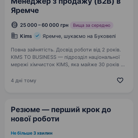
Менеджер з продажу (B2B) в
Яремче
25 000 – 60 000 грн
Вища за середню
Kims
Яремче, шукаємо на Буковелі
Повна зайнятість. Досвід роботи від 2 років.
KIMS TO BUSINESS — підрозділ національної
мережі хімчисток KIMS, яка майже 30 років є
лідером ринку професійного догляду
за речами. Ми постачаємо професійні
4 дні тому
препарати, обладнання та запчастини для
хімчисток, пралень,…
Резюме — перший крок
до
нової роботи
Не більше 3 хвилин