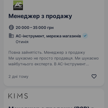
Менеджер з продажу
20 000 – 35 000 грн
АС-інструмент, мережа магазинів
Отинія
Повна зайнятість. Менеджер з продажу
Ми шукаємо не просто продавця. Ми шукаємо
майбутнього експерта. В АС-Інструмент
ми переконані: професіоналами стають
завдяки навчанню та практиці. Саме тому
2 дні тому
ми створили АС-Університет — власну…