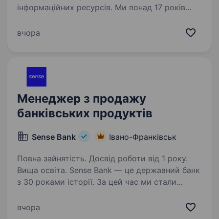
інформаційних ресурсів. Ми понад 17 років
активно розвиваємося у 50 містах, маємо
160+ співробітників та 8000+ постійних
вчора
клієнтів. Наш продукт- це List.in.ua…
Менеджер з продажу
банківських продуктів
Sense Bank
Івано-Франківськ
Повна зайнятість. Досвід роботи від 1 року.
Вища освіта. Sense Bank — це державний банк
з 30 роками історії. За цей час ми стали
не просто місцем для роботи, а спільнотою
з 4000 людей, де кожен присвячений місії —
вчора
створювати сенси, щоб здійснювались мрії