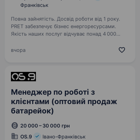
Франківськ
Повна зайнятість. Досвід роботи від 1 року.
PRET забезпечує бізнес енергоресурсами.
Якість наших послуг відчуває понад 4 000
підприємств зі всієї України, з якими
ми сформували та розвиваємо надійні
вчора
партнерські відносини.Ключовими
напрямками діяльності PRET…
Менеджер по роботі з
клієнтами (оптовий продаж
батарейок)
20 000 – 30 000 грн
OS.9
Івано-Франківськ