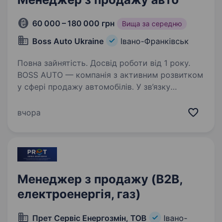
60 000 – 180 000 грн
Вища за середню
Boss Auto Ukraine
Івано-Франківськ
Повна зайнятість. Досвід роботи від 1 року.
BOSS AUTO — компанія з активним розвитком
у сфері продажу автомобілів. У зв’язку
з розширенням команди запрошуємо
менеджера з продажу авто. Обов’язки:
вчора
консультація клієнтів та обробка вхідних
звернень; підбір…
Менеджер з продажу (B2B,
електроенергія, газ)
Прет Сервіс Енергозмін, ТОВ
Івано-