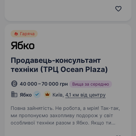
Години роботи: 10:00—21:00 (зимовий період
до 20:00) diadia (діадіа) — український бренд
родом із мальовничого Закарпаття…
Гаряча
Продавець-консультант
техніки (ТРЦ Ocean Plaza)
40 000 – 70 000 грн
Вища за середню
Ябко
Київ,
4,1 км від центру
Повна зайнятість. Не робота, а мрія! Так-так,
ми пропонуємо захопливу подорож у світ
особливої техніки разом з Ябко. Якщо ти
цікавишся технікою, любиш дарувати