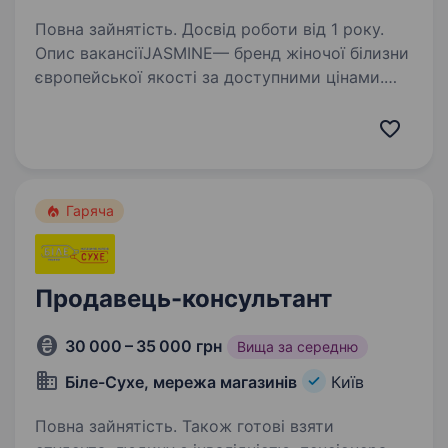
Повна зайнятість. Досвід роботи від 1 року.
Опис вакансіїJASMINE— бренд жіночої білизни
європейської якості за доступними цінами.
Наша компанія сьогодні — це власне потужне
виробництво, 600 співробітників, 50 власних
та 300 партнерських магазинів, бездоганна…
Гаряча
Продавець-консультант
30 000 – 35 000 грн
Вища за середню
Біле-Сухе, мережа магазинів
Київ
Повна зайнятість. Також готові взяти