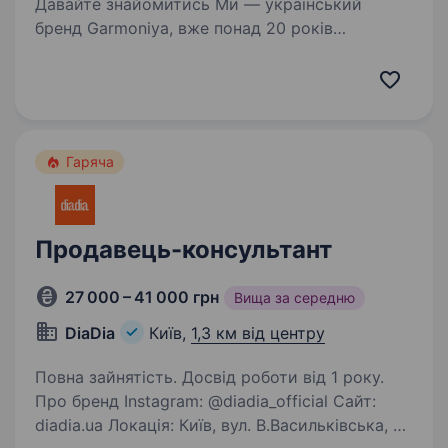
Давайте знайомитись Ми — український
бренд Garmoniya, вже понад 20 років
створюємо преміальний лляний текстиль
з вишивкою. Наші вироби прикрашають
домівки в Україні та за кордоном, а кожна
колекція народжується…
Гаряча
Продавець-консультант
27 000 – 41 000 грн
Вища за середню
DiaDia
Київ,
1,3 км від центру
Повна зайнятість. Досвід роботи від 1 року.
Про бренд Instagram: @diadia_official Сайт:
diadia.ua Локація: Київ, вул. В.Васильківська, 27