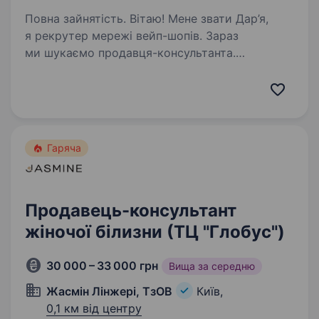
Повна зайнятість. Вітаю! Мене звати Дар’я,
я рекрутер мережі вейп-шопів. Зараз
ми шукаємо продавця-консультанта.
Можливо, саме ту роботу, яку ви відкладаєте
відкрити вже третій день. Одразу про головне:
досвід не обов’язковий. Якщо…
Гаряча
Продавець-консультант
жіночої білизни (ТЦ "Глобус")
30 000 – 33 000 грн
Вища за середню
Жасмін Лінжері, ТзОВ
Київ,
0,1 км від центру