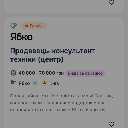
подарунки та бачити щастя в очах клієнтів —
це перфект метч. Мерщій надсилай…
Гаряча
Продавець-консультант
техніки (центр)
40 000 – 70 000 грн
Вища за середню
Ябко
Київ
Повна зайнятість. Не робота, а мрія! Так-так,
ми пропонуємо захопливу подорож у світ
особливої техніки разом з Ябко. Якщо ти
цікавишся технікою, любиш дарувати
подарунки та бачити щастя в очах клієнтів —