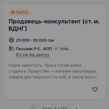
клієнтів — це перфект метч. Мерщій
надсилай…
Гаряча
Продавець-консультант (ст. м.
ВДНГ)
25 000 – 30 000 грн
Письмак Р.Є., ФОП
Київ,
8,0 км від центру
Повна зайнятість. Також готові взяти
студента. Привіт! Ми — магазин канцтоварів,
товарів для творчості та хобі, а також всього
необхідного для офісу, розташований біля
метро ВДНГ (100м) у Києві. Якщо тобі цікава
робота в дружній команді, де можна
розвиватися…
Стор. 1 з 137