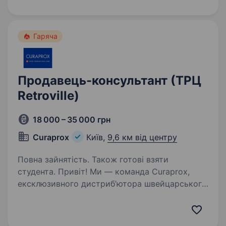
ротової порожнини — від зубних щіток
до ефективної дентальної…
Гаряча
Продавець-консультант (ТРЦ
Retroville)
18 000 – 35 000 грн
Curaprox
Київ,
9,6 км від центру
Повна зайнятість. Також готові взяти
студента. Привіт! Ми — команда Curaprox,
ексклюзивного дистриб’ютора швейцарського
бренду Curaden в Україні. Наша продукція
допомагає людям піклуватися про здоров’я
ротової порожнини — від зубних щіток