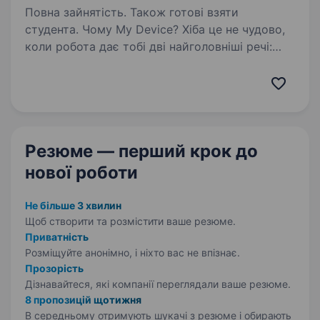
Повна зайнятість. Також готові взяти
студента. Чому My Device? Хіба це не чудово,
коли робота дає тобі дві найголовніші речі:
задоволення від процесу та високу заробітну
плату? Ми чудово це розуміємо, тому
працюємо за принципом: «Ми змінюємо
на краще твоє життя —…
Резюме — перший крок
до
нової роботи
Не більше 3 хвилин
Щоб створити та розмістити ваше
резюме.
Приватність
Розміщуйте анонімно, і ніхто вас не впізнає.
Прозорість
Дізнавайтеся, які компанії переглядали ваше резюме.
8 пропозицій щотижня
В середньому отримують шукачі з резюме і обирають