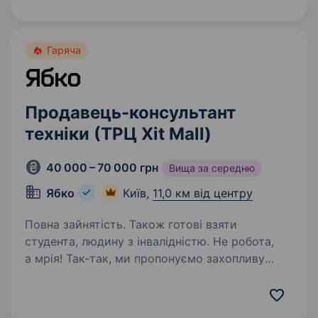
ту Берестейському 18 недалеко від ст.м.
Політехнічний інститут. Наша робота:
стабільна заробітна…
Гаряча
Продавець-консультант
техніки (ТРЦ Xit Mall)
40 000 – 70 000 грн
Вища за середню
Ябко
Київ,
11,0 км від центру
Повна зайнятість. Також готові взяти
студента, людину з інвалідністю. Не робота,
а мрія! Так-так, ми пропонуємо захопливу
подорож у світ особливої техніки разом
з Ябко. Якщо ти цікавишся технікою, любиш
дарувати подарунки та бачити щастя в очах