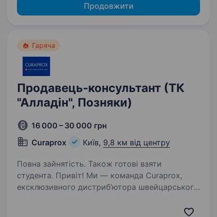
Продовжити
Гаряча
Продавець-консультант (ТК
"Алладін", Позняки)
16 000 – 30 000 грн
Curaprox
Київ,
9,8 км від центру
Повна зайнятість. Також готові взяти
студента. Привіт! Ми — команда Curaprox,
ексклюзивного дистриб’ютора швейцарського
бренду Curaden в Україні. Наша продукція
допомагає людям піклуватися про здоров’я