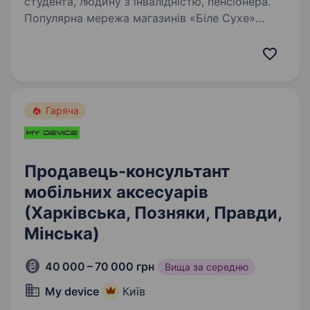
студента, людину з інвалідністю, пенсіонера.
Популярна мережа магазинів «Біле Сухе»
запрошує на роботу Продавців-консультантів.
Не маєте досвіду — не біда, приходьте і
ми всьому навчимо! Ми пропонуємо: Роботу
біля Вашого дому.; Своєчасну виплату
заробітної…
Гаряча
Продавець-консультант
мобільних аксесуарів
(Харківська, Позняки, Правди,
Мінська)
40 000 – 70 000 грн
Вища за середню
My device
Київ