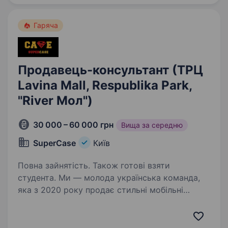
до ефективної дентальної…
Гаряча
Продавець-консультант (ТРЦ
Lavina Mall, Respublika Park,
"River Мол")
30 000 – 60 000 грн
Вища за середню
SuperСase
Київ
Повна зайнятість. Також готові взяти
студента. Ми — молода українська команда,
яка з 2020 року продає стильні мобільні
аксесуари. Наші острівки працюють у топових
ТРЦ, і ми постійно ростемо.
Що ти робитимеш: Допомагатимеш клієнтам