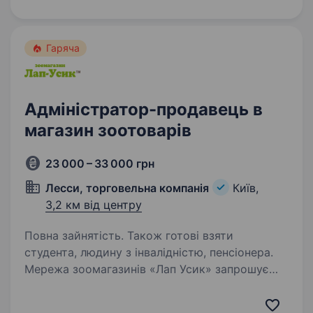
це перфект метч. Мерщій надсилай…
Гаряча
Адміністратор-продавець в
магазин зоотоварів
23 000 – 33 000 грн
Лесси, торговельна компанія
Київ,
3,2 км від центру
Повна зайнятість. Також готові взяти
студента, людину з інвалідністю, пенсіонера.
Мережа зоомагазинів «Лап Усик» запрошує
на роботу адміністратора — продавця-
консультанта. Наш магазин розташован по пр-