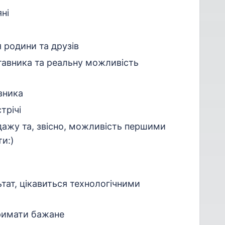
ні
я родини та друзів
тавника та реальну можливість
вника
трічі
дажу та, звісно, можливість першими
ти:)
ьтат, цікавиться технологічними
римати бажане