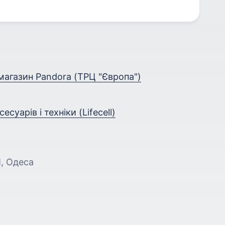
магазин Pandora (ТРЦ "Європа")
уарів і техніки (Lifecell)
П, Одеса
а