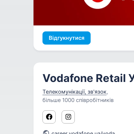
Відгукнутися
Vodafone Retail 
Телекомунікації, зв'язок
,
більше 1000 співробітників
career.vodafone.ua/vodafone-
...