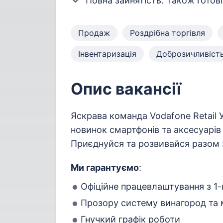
Повна зайнятість. Також готові
Продаж
Роздрібна торгівля
Інвентаризація
Доброзичливіст
Опис вакансії
Яскрава команда Vodafone Retail У
новинок смартфонів та аксесуарів
Приєднуйся та розвивайся разом 
Ми гарантуємо
:
Офіційне працевлаштування з 1-г
Прозору систему винагород та 
Гнучкий графік роботи