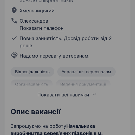
50–250 співробітників
Хмельницький
Олександра
Показати телефон
Повна зайнятість. Досвід роботи від 2
років.
Надамо перевагу ветеранам.
Відповідальність
Управління персоналом
Організованість
Ведення документації
Показати всі навички
Інвентаризація
Управління командою
Управління складом
Опис вакансії
Керування навантажувачем
Запрошуємо на роботу
Начальника
виробництва дерев’яних піддонів в м.