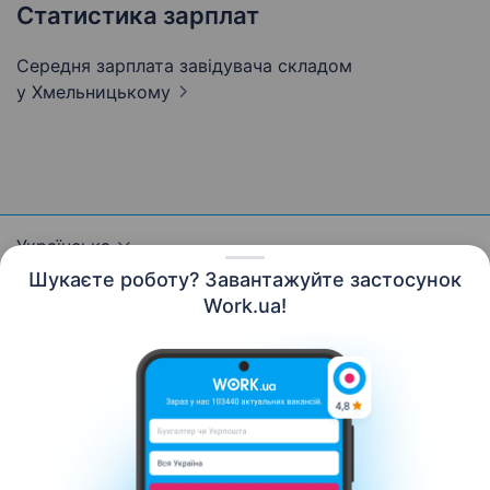
Статистика зарплат
Середня зарплата завідувача складом
у Хмельницькому
Українська
Шукаєте роботу? Завантажуйте застосунок
Work.ua!
Ресурси
Контакти
Про нас
Кар’єра
Новини Work.ua
Допомога
Умови використання