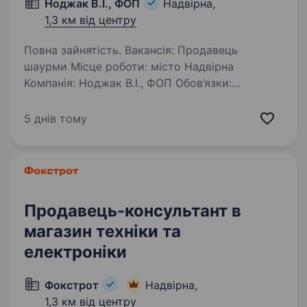
Ноджак В.І., ФОП
Надвірна,
1,3 км від центру
Повна зайнятість. Вакансія: Продавець
шаурми Місце роботи: місто Надвірна
Компанія: Ноджак В.І., ФОП Обов’язки:
Підготовка і продаж шаурми згідно
з рецептурою компанії Обслуговування
5 днів тому
клієнтів, прийом замовлень Дотримання
стандартів…
Продавець-консультант в
магазин техніки та
електроніки
Фокстрот
Надвірна,
1,3 км від центру