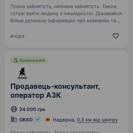
Повна зайнятість, неповна зайнятість. Також
готові взяти людину з інвалідністю. Дізнавайся
більш детальну інформацію про компанію та
відгукуйся на вакансії за посиланням:
robota.avrora.ua
вчора
https://telegram.me/Avrora_HC_bot Запрошуємо
в команду продавця (-чиню) Нам буде класно
працювати…
Бронювання
Продавець-консультант,
оператор АЗК
24 000 грн
OKKO
Надвірна,
0,3 км від центру
Повна зайнятість. Також готові взяти