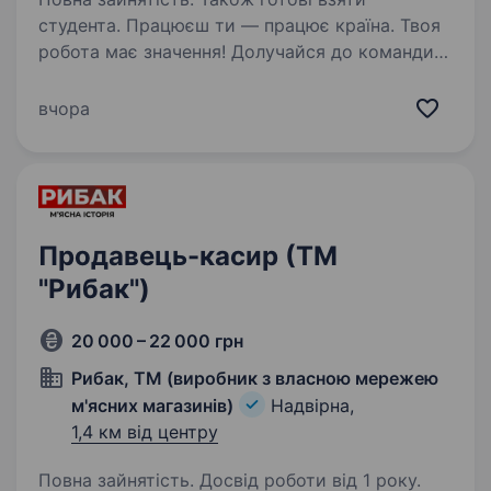
студента. Працюєш ти — працює країна. Твоя
робота має значення! Долучайся до команди
ОККО, формуймо надійний тил нашої країни
разом! Шукаємо ПРОДАВЦЯ-КАСИРА
вчора
(оператора АЗК)! Приєднуйся, бо ми: офіційно
і швидко приймаємо…
Продавець-касир (ТМ
"Рибак")
20 000 – 22 000 грн
Рибак, ТМ (виробник з власною мережею
м'ясних магазинів)
Надвірна,
1,4 км від центру
Повна зайнятість. Досвід роботи від 1 року.