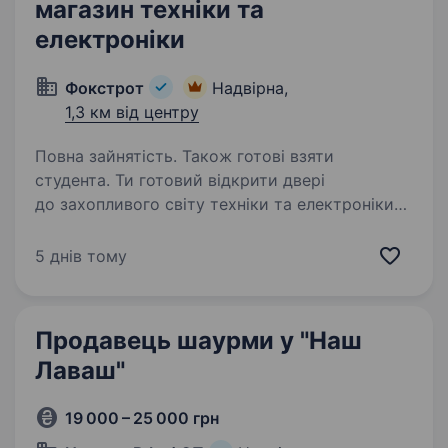
магазин техніки та
електроніки
Фокстрот
Надвірна,
1,3 км від центру
Повна зайнятість. Також готові взяти
студента. Ти готовий відкрити двері
до захопливого світу техніки та електроніки?
Тобі подобаються гаджети, і ти хочеш стати
справжнім експертом у цьому напрямку? Тоді
5 днів тому
ця вакансія саме для Тебе! Фокстрот — це
лідер українського…
Продавець шаурми у "Наш
Лаваш"
19 000 – 25 000 грн