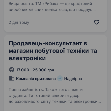
Вища освіта. ТМ «Рибак» — це крафтовий
виробник м’ясних делікатесів, що поєднує
традиційні рецепти з сучасними технологіями,
створюючи продукцію преміум-якості.
2 дні тому
Ми постійно розвиваємось, відкриваємо нові
магазини та шукаємо…
Продавець-консультант в
магазин побутової техніки та
електроніки
17 000 – 25 000 грн
Компанія прихована
Надвірна
Повна зайнятість. Також готові взяти
студента. Ти готовий відкрити двері
до захопливого світу техніки та електроніки?
Тобі подобаються гаджети, і ти хочеш стати