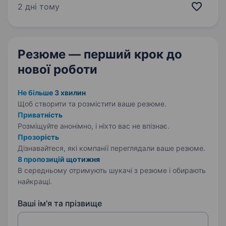
справжнім експертом у цьому напрямку? Тоді
2 дні тому
ця вакансія саме для Тебе! Фокстрот — це
лідер українського…
Резюме — перший крок
до
нової роботи
Не більше 3 хвилин
Щоб створити та розмістити ваше
резюме.
Приватність
Розміщуйте анонімно, і ніхто вас не впізнає.
Прозорість
Дізнавайтеся, які компанії переглядали ваше резюме.
8 пропозицій щотижня
В середньому отримують шукачі з резюме і обирають
найкращі.
Ваші ім'я та прізвище