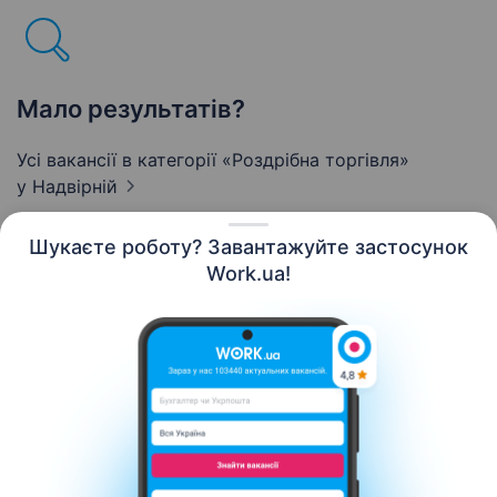
Мало результатів?
Усі вакансії в категорії «Роздрібна торгівля»
у Надвірній
Шукаєте роботу? Завантажуйте застосунок
Work.ua!
Українська
Ресурси
Контакти
Про нас
Кар’єра