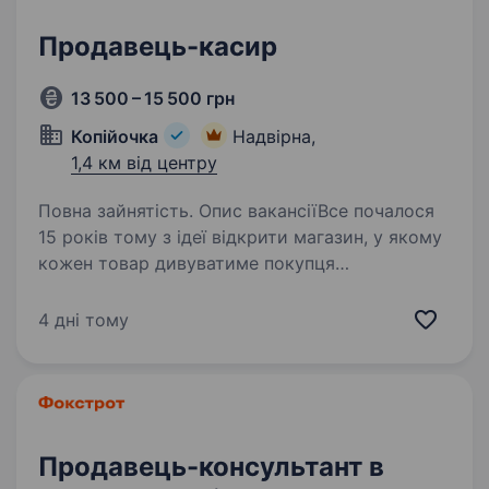
Продавець-касир
13 500 – 15 500 грн
Копійочка
Надвірна,
1,4 км від центру
Повна зайнятість. Опис вакансіїВсе почалося
15 років тому з ідеї відкрити магазин, у якому
кожен товар дивуватиме покупця
та даруватиме нові враження. Зараз мережа
«Копійочка» налічує понад 500 магазинів у 16
4 дні тому
областях України, а в нашій…
Продавець-консультант в