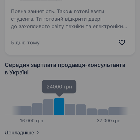
Повна зайнятість. Також готові взяти
студента. Ти готовий відкрити двері
до захопливого світу техніки та електроніки?
Тобі подобаються гаджети, і ти хочеш стати
справжнім експертом у цьому напрямку? Тоді
5 днів тому
ця вакансія саме для Тебе! Фокстрот — це
лідер українського…
Середня зарплата продавця-консультанта
в Україні
24000 грн
16 000 грн
37 000 грн
Докладніше