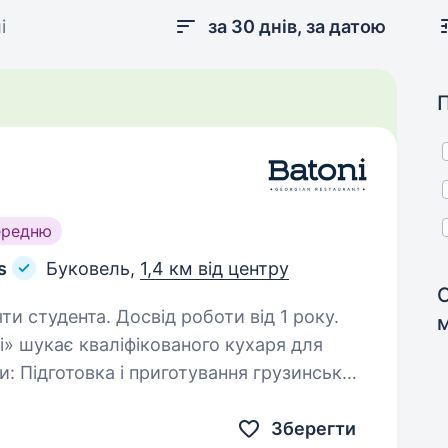
і
за 30 днів, за датою
ередню
s
Буковель,
1,4 км від центру
ти студента. Досвід роботи від 1 року.
i» шукає кваліфікованого кухаря для
ських
страв, з дотриманням рецептів і стандартів компанії. Забезпечення…
Зберегти