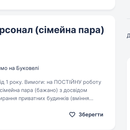
сонал (сімейна пара)
Д
мо на Буковелі
 ПОСТІЙНУ роботу
 сімейна пара (бажано) з досвідом
бирання приватних будинків (вміння
кісно прибирати). Привітність, комунікабельність,…
Зберегти