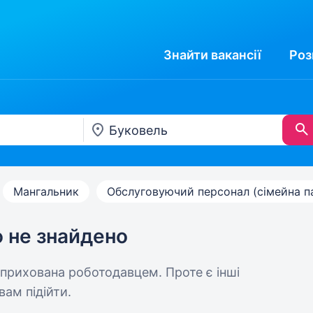
Знайти
вакансії
Роз
Мангальник
Обслуговуючий персонал (сімейна п
ю не знайдено
 прихована роботодавцем. Проте є інші
вам підійти.