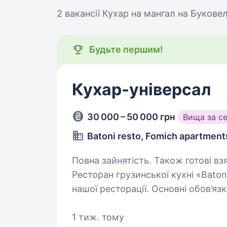
2 вакансії
Кухар на мангал на Буковел
Будьте першим!
Кухар-універсал
30 000 – 50 000 грн
Вища за с
Batoni resto, Fomich apartment
Повна зайнятість. Також готові взя
Ресторан грузинської кухні «Baton
нашої ресторації. Основні обов’язки: Підготовка і приготування грузин
1 тиж. тому