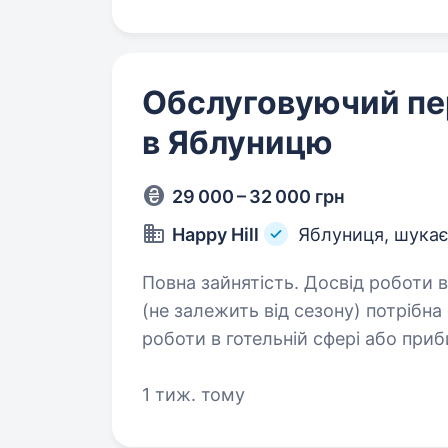
Обслуговуючий пер
в Яблуницю
29 000 – 32 000 грн
Happy Hill
Яблуниця, шукає
Повна зайнятість. Досвід роботи від 1 року. Вимоги: на
(не залежить від сезону) потрібна
роботи в готельній сфері або при
швидко і я
1 тиж. тому