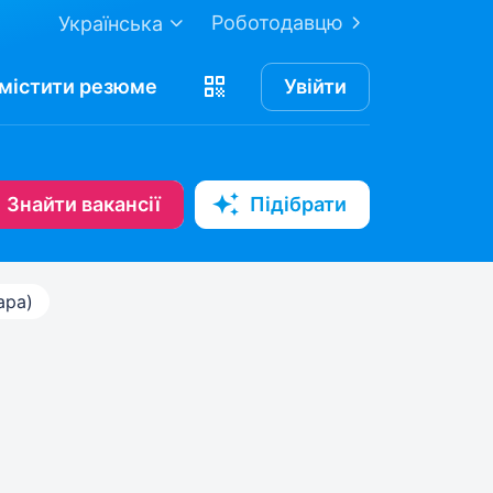
Роботодавцю
Українська
містити
резюме
Увійти
Знайти вакансії
Підібрати
ара)