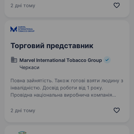
місті Черкаси, та Черкаський р-н Обов’язки:
2 дні тому
Розвиток та підтримка партнерських…
Торговий представник
Marvel International Tobacco Group
Черкаси
Повна зайнятість. Також готові взяти людину з
інвалідністю. Досвід роботи від 1 року.
Провідна національна виробнича компанія
Marvel International Tobacco Group, що працює
над розвитком брендів як на національному,
2 дні тому
так і на міжнародному рівні та прагне
забезпечувати своїх споживачів найширшим
вибором…