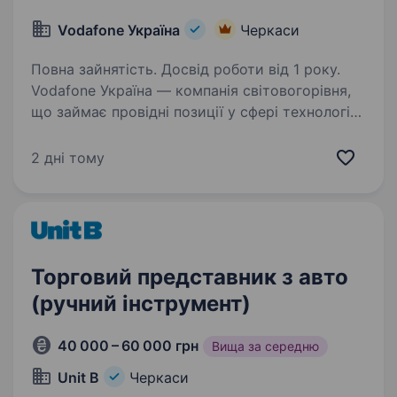
Vodafone Україна
Черкаси
Повна зайнятість. Досвід роботи від 1 року.
Vodafone Україна — компанія світовогорівня,
що займає провідні позиції у сфері технологій
та телекомунікацій, впроваджує інновації
у всіхнапрямках діяльності. Щодня
2 дні тому
ми працюємо над впровадженням амбітних
проектів…
Торговий представник з авто
(ручний інструмент)
40 000 – 60 000 грн
Вища за середню
Unit B
Черкаси