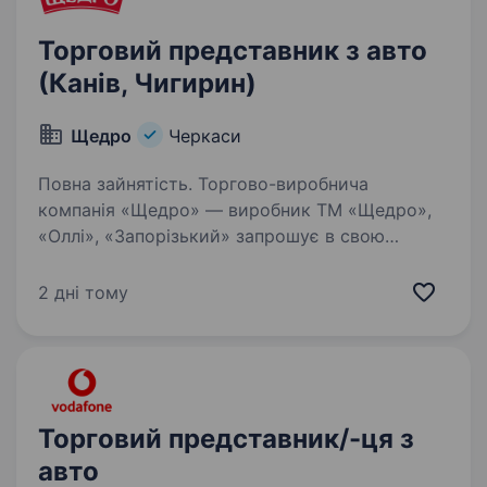
Торговий представник з авто
(Канів, Чигирин)
Щедро
Черкаси
Повна зайнятість. Торгово-виробнича
компанія «Щедро» — виробник ТМ «Щедро»,
«Оллі», «Запорізький» запрошує в свою
команду Торгового представника з авто
(Канів, Чигирин, села області) Надаємо
2 дні тому
можливість навчання, стажування
та якісного…
Торговий представник/-ця з
авто