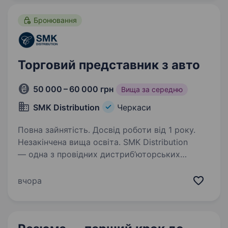
компаній та складських комплексів.
Ми активно розвиваємося,…
Бронювання
Торговий представник з авто
50 000 – 60 000 грн
Вища за середню
SMK Distribution
Черкаси
Повна зайнятість. Досвід роботи від 1 року.
Незакінчена вища освіта. SMK Distribution
— одна з провідних дистриб’юторських
компаній України у сфері FMCG у складі SMK
Group. Ми розвиваємо 5 філій, сучасну
вчора
логістику та обслуговуємо тисячі торгових
точок по всій країні та за її межами…