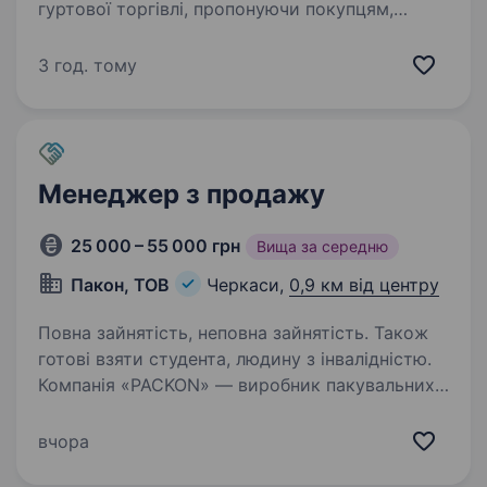
гуртової торгівлі, пропонуючи покупцям,
садово-паркову техніку, електроінструмент,
будівельну техніку, запасні частини,
3 год. тому
мотоблоки, будівельну хімію,…
Менеджер з продажу
25 000 – 55 000 грн
Вища за середню
Пакон, ТОВ
Черкаси,
0,9 км від центру
Повна зайнятість, неповна зайнятість. Також
готові взяти студента, людину з інвалідністю.
Компанія «PACKON» — виробник пакувальних
матеріалів, для підприємств харчової
та нехарчові промисловості, торгових
вчора
та аптечних мереж, транспортно-логістичні