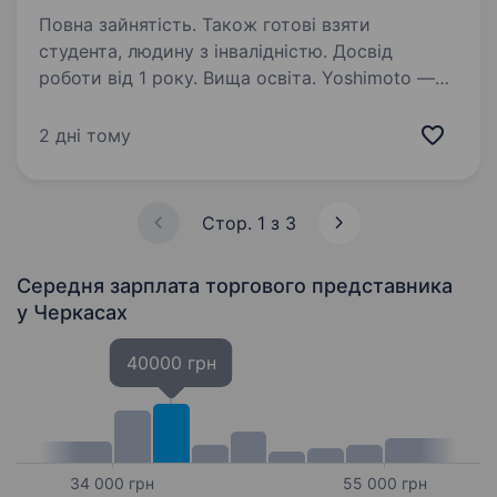
Повна зайнятість. Також готові взяти
студента, людину з інвалідністю. Досвід
роботи від 1 року. Вища освіта. Yoshimoto —
це бренд ручного інструменту для
професійного та домашнього використання.
2 дні тому
Ми орієнтуємося на потреби клієнтів і
пропонуємо високу якість товарів. Наша
компанія активно розвивається та запрошує
Стор. 1 з 3
в команду…
Середня зарплата торгового представника
у Черкасах
40000 грн
34 000 грн
55 000 грн