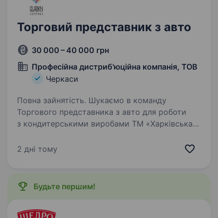
Торговий представник з авто
30 000 – 40 000 грн
Професійна дистриб'юційна компанія, ТОВ
Черкаси
Повна зайнятість. Шукаємо в команду
Торгового представника з авто для роботи
з кондитерськими виробами ТМ «Харківська
Бісквітна Фабрика» на території Черкаського
та Драбівського району. Обов’язки:
2 дні тому
Розширення клієнтської бази та побудова…
Будьте першим!