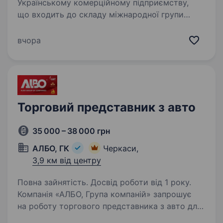
Українському комерційному підприємству,
що входить до складу міжнародної групи
компаній ESKARO, у зв’язку з розвитком
відкривається вакансія — Торговий
вчора
представник з авто, зона відповідальності
Черкаси та область…
Торговий представник з авто
35 000 – 38 000 грн
АЛБО, ГК
Черкаси,
3,9 км від центру
Повна зайнятість. Досвід роботи від 1 року.
Компанія «АЛБО, Група компаній» запрошує
на роботу торгового представника з авто для
співпраці з відомим брендом Carlsberg Group у