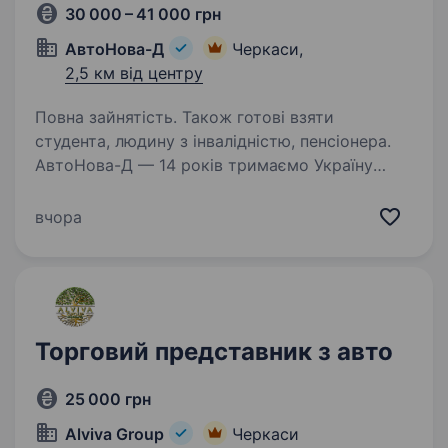
30 000 – 41 000 грн
АвтоНова-Д
Черкаси,
2,5 км від центру
Повна зайнятість. Також готові взяти
студента, людину з інвалідністю, пенсіонера.
АвтоНова-Д — 14 років тримаємо Україну
в русі. Наш драйв — це твоя впевненість
за кермом. Ми забезпечуємо країну
вчора
автозапчастинами: швидко, точно, по-
людськи. Що потрібно буде робити на посаді
торгового представника:…
Торговий представник з авто
25 000 грн
Alviva Group
Черкаси