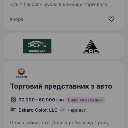
«Світ Глобал» шукає в команду Торгового
представника з авто для роботи
з ексклюзивними продуктами ТМ «ROSHEN»
вчора
на території м. Черкаси та обл. Обов’язки:
Активний пошук…
Торговий представник з авто
30 000 – 60 000 грн
Вища за середню
Eskaro Color, LLC
Черкаси
Повна зайнятість. Досвід роботи від 1 року.