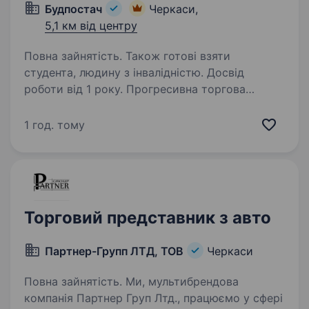
Будпостач
Черкаси,
5,1 км від центру
Повна зайнятість. Також готові взяти
студента, людину з інвалідністю. Досвід
роботи від 1 року. Прогресивна торгова
компанія БУДПОСТАЧ запрошує до співпраці
спеціаліста на вакансію Торговий
1 год. тому
представник! Вимоги: БАЖАНО Досвід
продажу категорій непроводольчого сегменту.
Наявність власного авто! Амбіційність,…
Торговий представник з авто
Партнер-Групп ЛТД, ТОВ
Черкаси
Повна зайнятість. Ми, мультибрендова
компанія Партнер Груп Лтд., працюємо у сфері