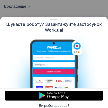
Докладніше
Шукаєте роботу? Завантажуйте застосунок
Work.ua!
Українська
Ресурси
Контакти
Про нас
Кар’єра
Новини Work.ua
Допомога
Умови використання
Роботодавцю
Ви роботодавець?