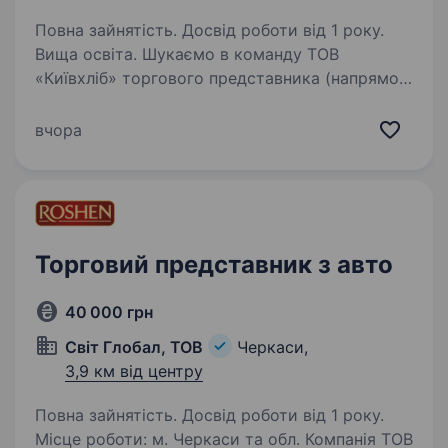
Повна зайнятість. Досвід роботи від 1 року.
Вища освіта. Шукаємо в команду ТОВ
«Київхліб» торгового представника (напрямок
хлібобулочні вироби). Обов’язково наявність
авто, оплачуємо амортизацію. Напрямки
вчора
маршрутів: м. Золотоноша, м. Чорнобай і села
Ми шукаємо спеціаліста,…
Торговий представник з авто
40 000 грн
Світ Глобал, ТОВ
Черкаси,
3,9 км від центру
Повна зайнятість. Досвід роботи від 1 року.
Місце роботи: м. Черкаси та обл. Компанія ТОВ