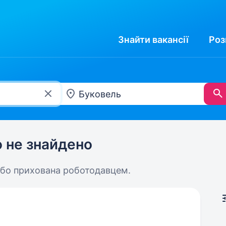
Знайти
вакансії
Роз
ю не знайдено
або прихована роботодавцем.