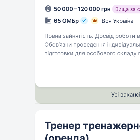
50 000 – 120 000 грн
Вища за 
65 ОМБр
Вся Україна
Повна зайнятість. Досвід роботи ві
Обов’язки проведення індивідуальних та групових занять з фізичної
підготовки для особового складу проведення занять при проходженні
БЗВП розробка та впровадження програм тренувань відповідно
до стандартів ЗСУ…
Усі ваканс
Тренер тренажерно
(оренда)