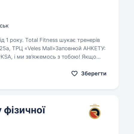
вськ
s шукає тренерів
225а, ТРЦ «Veles Mall»Заповнюй АНКЕТУ:
KSA, і ми зв’яжемось з тобою! Якщо
просторі, розвивати…
Зберегти
 фізичної