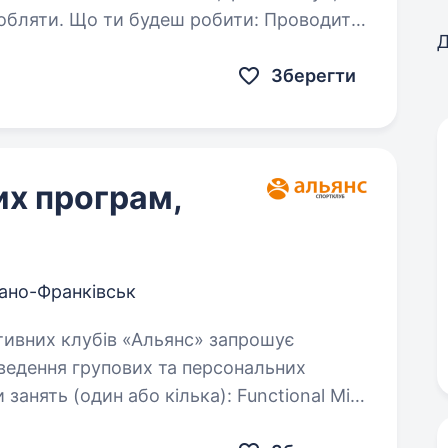
и. Що ти будеш робити: Проводити
Д
єнтів
Зберегти
их програм,
вано-Франківськ
ведення групових та персональних