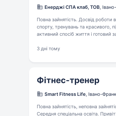
Енерджі СПА клаб, ТОВ
, Іван
Повна зайнятість. Досвід роботи від 2 років. Не уявляє
спорту, тренувань та красивого, п
активний спосіб життя і готовий 
Якщо твоя відповідь «Так» тож пр
3 дні тому
Фітнес-тренер
Smart Fitness Life
, Івано-Фран
Повна зайнятість, неповна зайняті
Середня спеціальна освіта. Привіт! Ми — Smart Fitness Life, фітнес-клуб,