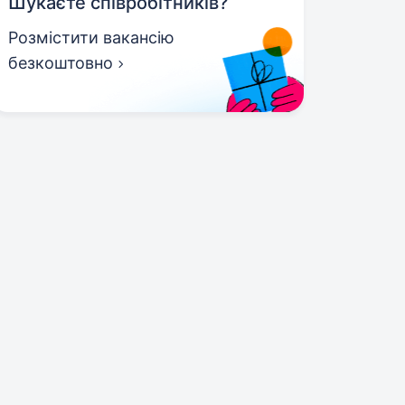
Шукаєте співробітників?
Розмістити вакансію
безкоштовно