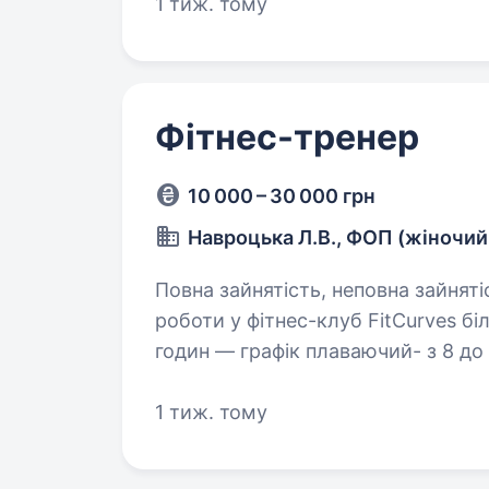
1 тиж. тому
Фітнес-тренер
10 000 – 30 000 грн
Навроцька Л.В., ФОП (жіночий
Повна зайнятість, неповна зайнятіст
роботи у фітнес-клуб FitCurves біл
годин — графік плаваючий- з 8 до 
та комунікабельних дівчат, які хо
1 тиж. тому