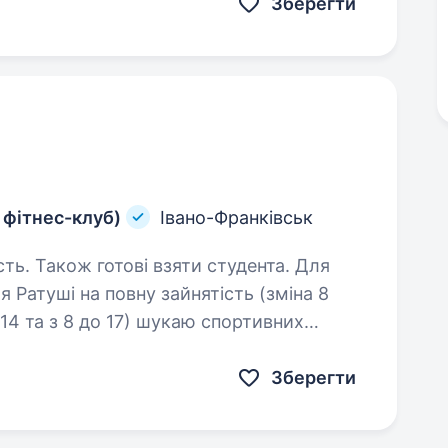
Зберегти
 фітнес-клуб)
Івано-Франківськ
ь. Також готові взяти студента. Для
я Ратуші на повну зайнятість (зміна 8
14 та з 8 до 17) шукаю спортивних
тіли б освоїти нову професію тренер…
Зберегти