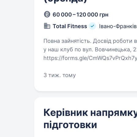
60 000 – 120 000 грн
Total Fitness
Івано-Франкі
Повна зайнятість. Досвід роботи від 1 року. Total Fitnes
у наш клуб по вул. Вовчинецька, 
https://forms.gle/CmWQs7vPrQxh7y
ти хочеш працювати у сучасному 
3 тиж. тому
Керівник напрямку
підготовки