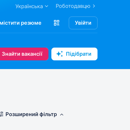
Роботодавцю
Українська
містити
резюме
Увійти
Знайти вакансії
Підібрати
Розширений фільтр