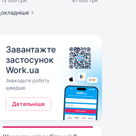
13 000 грн
61 000 грн
окладніше
Завантажте
застосунок
Work.ua
Знаходьте роботу
швидше.
Детальніше