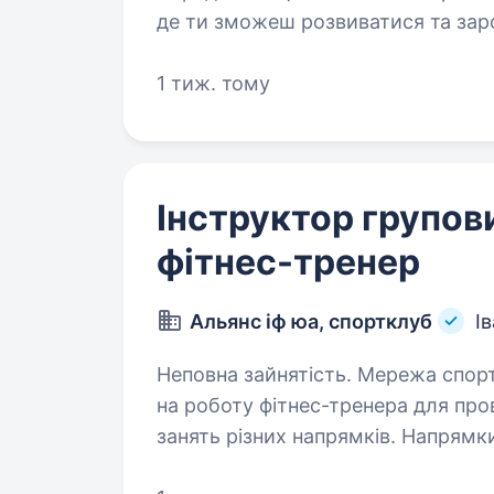
де ти зможеш розвиватися та зароблят
індивідуальні та групові тренування. Мотивувати та підтримувати клі
на шляху до їхнього…
1 тиж. тому
Інструктор групов
фітнес-тренер
Альянс іф юа, спортклуб
І
Неповна зайнятість. Мережа спортивних клубів «Альянс» запрошує
на роботу фітнес-тренера для про
занять різних напрямків. Напрямки занять (один або кілька): Functional Mix
Fitness Full Body …