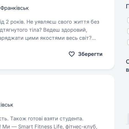
о-Франківськ
ш свого життя без
ідтягнутого тіла? Ведеш здоровий,
заряджати цими якостями весь світ?
иєднуйся до нас. …
Зберегти
в
ківськ
сть. Також готові взяти студента.