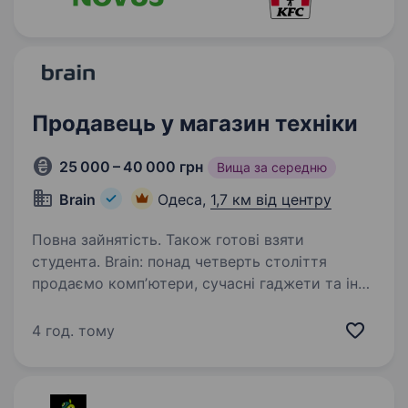
Продавець у магазин техніки
25 000 – 40 000 грн
Вища за середню
Brain
Одеса,
1,7 км від центру
Повна зайнятість. Також готові взяти
студента. Brain: понад четверть століття
продаємо компʼютери, сучасні гаджети та інші
товари клієнтам, компаніям і державним
організаціям. Запрошуємо стати Продавцем
4 год. тому
в нашій команді магазину. 80% керівників
починали з того,…