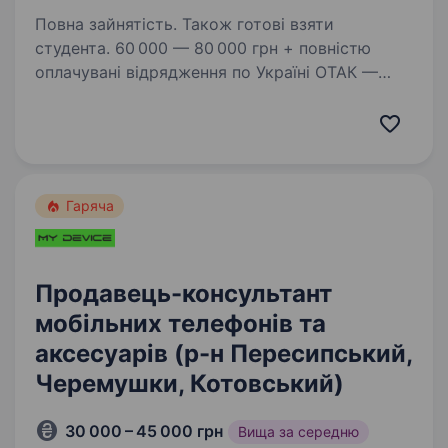
Повна зайнятість. Також готові взяти
студента. 60 000 — 80 000 грн + повністю
оплачувані відрядження по Україні ОТАК —
це не просто робота, це можливість
заробляти, подорожувати та будувати кар'єру
в одній з найбільших мереж магазинів техніки
в Україні! Ми 20+…
Гаряча
Продавець-консультант
мобільних телефонів та
аксесуарів (р-н Пересипський,
Черемушки, Котовський)
30 000 – 45 000 грн
Вища за середню