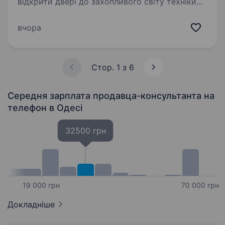
відкрити двері до захопливого світу техніки
та електроніки? Тобі подобаються гаджети, і
ти хочеш стати справжнім експертом у цьому
вчора
напрямку? Тоді ця вакансія саме для Тебе!
Фокстрот — це лідер українського…
Стор. 1 з 6
Середня зарплата продавца-консультанта на
телефон
в Одесі
32500 грн
19 000 грн
70 000 грн
Докладніше