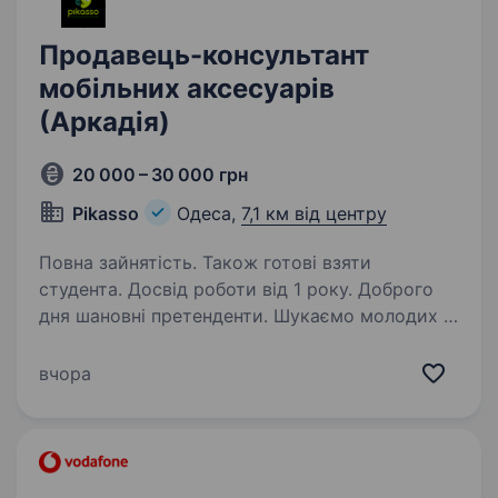
Продавець-консультант
мобільних аксесуарів
(Аркадія)
20 000 – 30 000 грн
Pikasso
Одеса,
7,1 км від центру
Повна зайнятість. Також готові взяти
студента. Досвід роботи від 1 року. Доброго
дня шановні претенденти. Шукаємо молодих і
активних хлопців та дівчат до магазину
ексклюзивних мобільних аксесуарів. Маємо
вчора
свій імпорт та оригінальний асортимент
в порівнянні з іншими подібними магазинами…