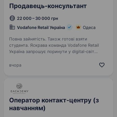
Продавець-консультант
22 000 – 30 000 грн
Vodafone Retail Україна
Одеса
Повна зайнятість. Також готові взяти
студента. Яскрава команда Vodafone Retail
Україна запрошує поринути у digital-світ
новинок смартфонів та аксесуарів у нових
магазинах власної мережі. Приєднуйся
вчора
та розвивайся разом з нами! Ми гарантуємо:
Офіційне працевлаштування…
Оператор контакт-центру (з
навчанням)