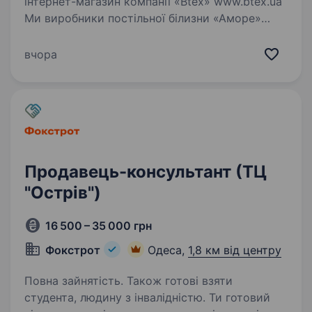
інтернет-магазин компанії «Btex» www.btex.ua
Ми виробники постільної білизни «Аморе»
@amore.ua Умови: П’ятиденний робочий
тиждень; Офіційне працевлаштування Два
вчора
тижні оплачуваної відпустки;…
Продавець-консультант (ТЦ
"Острів")
16 500 – 35 000 грн
Фокстрот
Одеса,
1,8 км від центру
Повна зайнятість. Також готові взяти
студента, людину з інвалідністю. Ти готовий