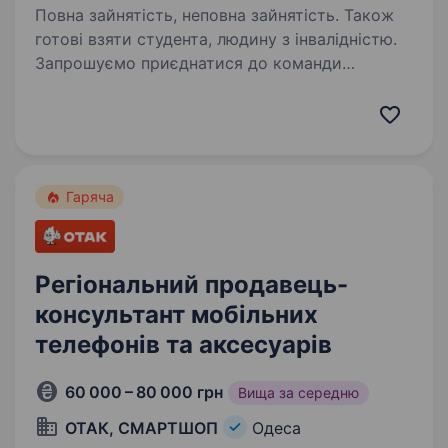
Повна зайнятість, неповна зайнятість. Також
готові взяти студента, людину з інвалідністю.
Запрошуємо приєднатися до команди
менеджера в онлайн-форматі (дистанційна
робота з дому) Ключові обов’язки:
Телефонувати клієнтам для підтвердження
замовлень і уточнення кількості та адреси
відправки. Вимоги…
Гаряча
Регіональний продавець-
консультант мобільних
телефонів та аксесуарів
60 000 – 80 000 грн
Вища за середню
ОТАК, СМАРТШОП
Одеса