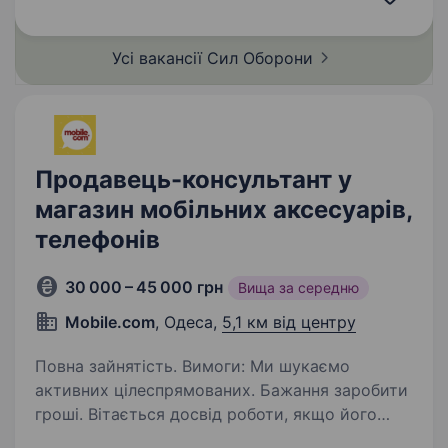
в битві за Бахмут, коли його підрозділ
утримував стратегічно важливі позиції…
Усі вакансії Сил
Оборони
Продавець-консультант у
магазин мобільних аксесуарів,
телефонів
30 000 – 45 000 грн
Вища за середню
Mobile.com
, Одеса,
5,1 км від центру
Повна зайнятість. Вимоги: Ми шукаємо
активних цілеспрямованих. Бажання заробити
гроші. Вітається досвід роботи, якщо його
немає, ми Вас навчимо. Умови роботи: