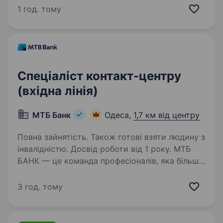
Фіксована ставка. У нас високий % від
1 год. тому
продажу. Додаткові…
Спеціаліст контакт-центру
(вхідна лінія)
МТБ Банк
Одеса,
1,7 км від центру
Повна зайнятість. Також готові взяти людину з
інвалідністю. Досвід роботи від 1 року. МТБ
БАНК — це команда професіоналів, яка більше
30 років надає повний спектр банківських
послуг, поєднуючи традиційні цінності із
3 год. тому
сучасними інноваціями. Кожен день —
це новий виклик, нова можливість та нова
перемога!…