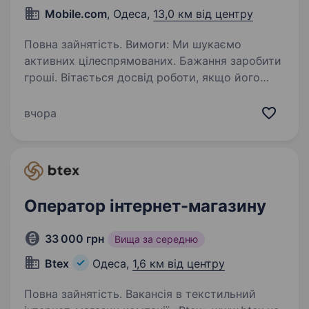
Mobile.com
, Одеса,
13,0 км від центру
Повна зайнятість. Вимоги: Ми шукаємо
активних цілеспрямованих. Бажання заробити
гроші. Вітається досвід роботи, якщо його
немає, ми Вас навчимо. Умови роботи:
Фіксована ставка. У нас високий % від
вчора
продажу. Додаткові…
Оператор інтернет-магазину
33 000 грн
Вища за середню
Btex
Одеса,
1,6 км від центру
Повна зайнятість. Вакансія в текстильний