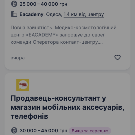
25 000 – 40 000 грн
Eacademy
, Одеса,
1,4 км від центру
Повна зайнятість. Медико-косметологічний
центр «EACADEMY» запрошує до своєї
команди Оператора контакт-центру.
EACADEMY — сучасний медико-
косметологічний центр, який поєднує
вчора
передові технології, професійний підхід
та високий рівень…
Продавець-консультант у
магазин мобільних аксесуарів,
телефонів
30 000 – 45 000 грн
Вища за середню