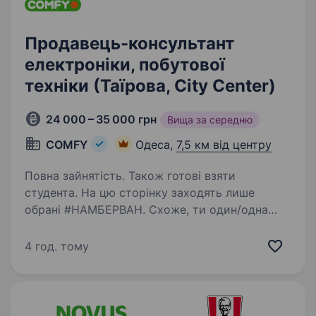
Продавець-консультант
електроніки, побутової
техніки (Таїрова, City Center)
24 000 – 35 000 грн
Вища за середню
COMFY
Одеса,
7,5 км від центру
Повна зайнятість. Також готові взяти
студента. На цю сторінку заходять лише
обрані #НАМБЕРВАН. Схоже, ти один/одна
з них! Ми не сумніваємося, що ти: фанатієш від
новинок в домашніх гаджетах та сервісах
4 год. тому
умієш чути потреби клієнтів і допомагати їм
вільний…