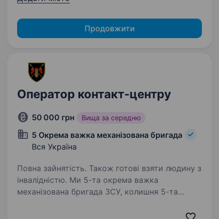
Продовжити
Оператор контакт-центру
50 000 грн
Вища за середню
5 Окрема важка механізована бригада
Вся Україна
Повна зайнятість. Також готові взяти людину з
інвалідністю. Ми 5-та окрема важка
механізована бригада ЗСУ, колишня 5-та
окрема танкова бригада на чолі
з командиром, який здобув особливе визнання