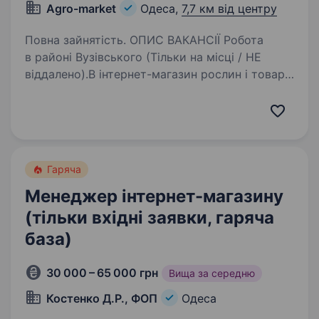
Agro-market
Одеса,
7,7 км від центру
Повна зайнятість. ОПИС ВАКАНСІЇ Робота
в районі Вузівського (Тільки на місці / НЕ
віддалено).В інтернет-магазин рослин і товарів
для саду та городу потрібен оператор
в контакт-центр для підтвердження
замовлень.Що потрібно робити…
Гаряча
Менеджер інтернет-магазину
(тільки вхідні заявки, гаряча
база)
30 000 – 65 000 грн
Вища за середню
Костенко Д.Р., ФОП
Одеса