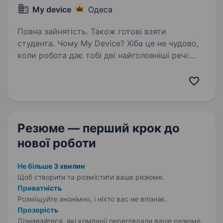
My device
Одеса
Повна зайнятість. Також готові взяти
студента. Чому My Device? Хіба це не чудово,
коли робота дає тобі дві найголовніші речі:
задоволення від процесу та високу заробітну
плату? Ми чудово це розуміємо, тому
працюємо за принципом: «Ми змінюємо
на краще твоє життя —…
Резюме — перший крок
до
нової роботи
Не більше 3 хвилин
Щоб створити та розмістити ваше
резюме.
Приватність
Розміщуйте анонімно, і ніхто вас не впізнає.
Прозорість
Дізнавайтеся, які компанії переглядали ваше резюме.