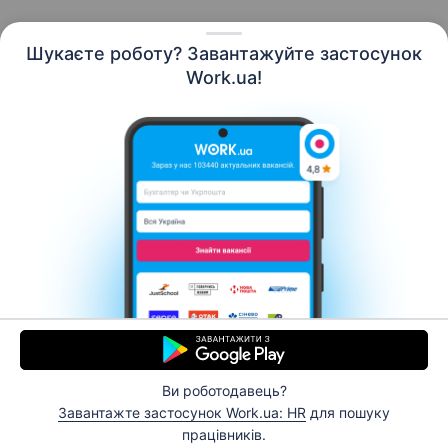
Шукаєте роботу? Завантажуйте застосунок
Work.ua!
Українська
Ресурси
Контакти
Про нас
Кар’єра
Новини Work.ua
Допомога
Умови використання
Роботодавцю
Ви роботодавець?
© 2006–2026 Work.ua. Сервіс пошуку роботи №1 в
Завантажте застосунок Work.ua: HR
для пошуку
Україні.
працівників.