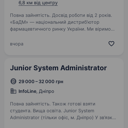
6,8 км від центру
Повна зайнятість. Досвід роботи від 2 років.
«БаДМ» — національний дистриб’ютор
фармацевтичного ринку України. Ми віримо
в силу нашої команди та забезпечуємо ліками
всю Україну! Ви мрієте про стабільну роботу
вчора
в класній команді? Бажаєте кожного дня
дбати про…
Junior System Administrator
29 000 – 32 000 грн
InfoLine
, Дніпро
Повна зайнятість. Також готові взяти
студента. Вища освіта. Junior System
Administrator (тільки офіс, м. Дніпро) У зв’язку
з розширенням команди шукаємо молодого,