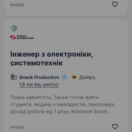
активного Спеціаліста технічної підтримки.
вчора
Важливо: робота передбачає виключно
офісний формат у м. Дніпро (ж/м…
Інженер з електроніки,
системотехнік
Snack Production
Дніпро,
1,8 км від центру
Повна зайнятість. Також готові взяти
студента, людину з інвалідністю, пенсіонера.
Досвід роботи від 1 року. Компанія Snack
Production — найбільше національне
об'єднання торгово-виробничих підприємств
вчора