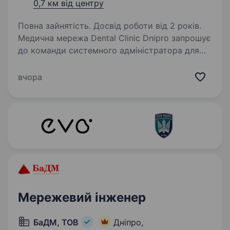
0,7 км від центру
Повна зайнятість. Досвід роботи від 2 років.
Медична мережа Dental Clinic Dnipro запрошує
до команди системного адміністратора для
роботи в сервісній службі клініки. Обов’язки:
Технічна підтримка користувачів компанії
вчора
Моніторинг стану ПЗ, серверів
та обладнання…
Мережевий інженер
БаДМ, ТОВ
Дніпро,