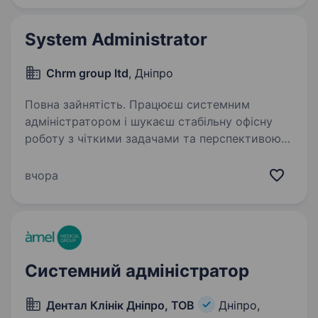
в класній команді? Бажаєте кожного дня
дбати про…
System Administrator
Chrm group ltd
, Дніпро
Повна зайнятість. Працюєш системним
адміністратором і шукаєш стабільну офісну
роботу з чіткими задачами та перспективою
розвитку? Запрошуємо System Administrator
до команди, яка працює з IT-інфраструктурою
вчора
У ваш функціонал буде…
Системний адміністратор
Дентал Клінік Дніпро, ТОВ
Дніпро,