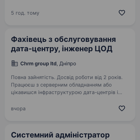
щодня робить життя людей безпечнішим,
очищаючи деокуповані території від
5 год. тому
вибухонебезпечних предметів. Окрім цього,
ми активно долучаємось…
Фахівець з обслуговування
дата-центру, інженер ЦОД
Chrm group ltd
, Дніпро
Повна зайнятість. Досвід роботи від 2 років.
Працюєш з серверним обладнанням або
цікавишся інфраструктурою дата-центрів і
хочеш отримати реальний інженерний досвід?
Запрошуємо Data Center Technician
вчора
до команди, яка працює з фізичною IT-
інфраструктурою та забезпечує…
Системний адміністратор