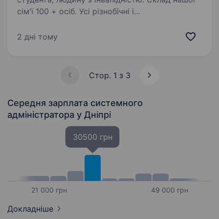
сім'ї 100 + осіб. Усі різнобічні і
що найкрутіше — є в кого повчитися. Зараз
ми в пошуку junior system administrator. Якщо
2 дні тому
ти читаєш цей текст, то напевно зацікавлений
у своєму розвитку. Будемо раді,…
Стор. 1 з 3
Середня зарплата системного
адміністратора
у Дніпрі
30500 грн
21 000 грн
49 000 грн
Докладніше