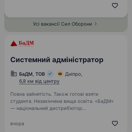
це високотехнологічний підрозділ у складі
Сухопутних військ, що спеціалізується
на застосуванні ударних, розвідувальних
Усі вакансії Сил
Оборони
безпілотних…
Системний адміністратор
БаДМ, ТОВ
Дніпро,
6,8 км від центру
Повна зайнятість. Також готові взяти
студента. Незакінчена вища освіта. «БаДМ»
— національний дистриб’ютор
фармацевтичного ринку України. Ми віримо
в силу нашої команди та забезпечуємо ліками
вчора
всю Україну! Ви мрієте про стабільну роботу