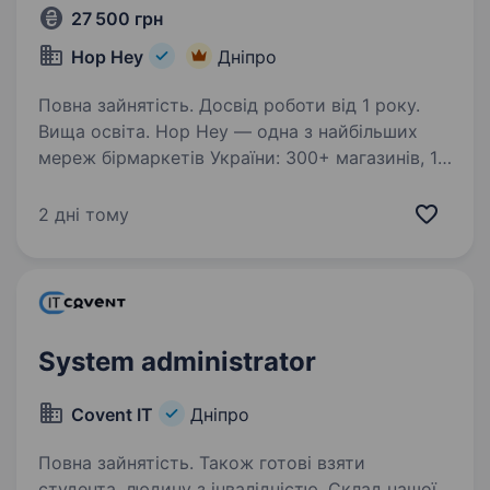
27 500 грн
Hop Hey
Дніпро
Повна зайнятість. Досвід роботи від 1 року.
Вища освіта. Hop Hey — одна з найбільших
мереж бірмаркетів України: 300+ магазинів, 16
років на ринку. Відкриваємо вакансію
Системного адміністратора технічної
2 дні тому
підтримки. Якщо ви любите вирішувати
технічні задачі, швидко знаходите…
System administrator
Covent IT
Дніпро
Повна зайнятість. Також готові взяти
студента, людину з інвалідністю. Склад нашої