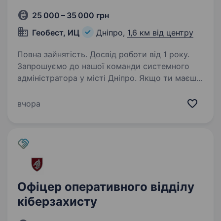
25 000 – 35 000 грн
Геобест, ИЦ
Дніпро,
1,6 км від центру
Повна зайнятість. Досвід роботи від 1 року.
Запрошуємо до нашої команди системного
адміністратора у місті Дніпро. Якщо ти маєш
технічний досвід, любиш забезпечувати
безперебійну роботу ІТ-систем і хочеш
вчора
розвиватися разом з професійною
командою — ця вакансія…
Офіцер оперативного відділу
кіберзахисту