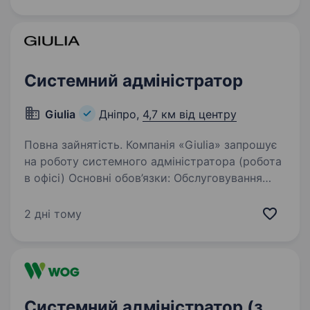
(ТМ Флінт, Хуторок, Морські, Сан Санич, Big
Bob, Chipster’s, Zeffir), яке зберігає першість
у своєму сегменті й успішно…
Системний адміністратор
Giulia
Дніпро,
4,7 км від центру
Повна зайнятість. Компанія «Giulia» запрошує
на роботу системного адміністратора (робота
в офісі) Основні обов’язки: Обслуговування
технічної частини роздрібних магазинів, офісу
та складу. Підтримка роздрібних магазинів,
2 дні тому
монтаж…
Системний адміністратор (з