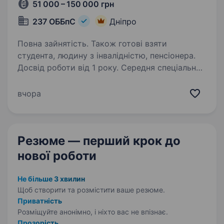
51 000 – 150 000 грн
237 ОББпС
Дніпро
Повна зайнятість. Також готові взяти
студента, людину з інвалідністю, пенсіонера.
Досвід роботи від 1 року. Середня спеціальна
освіта. Шукає офіцера оперативного відділу
кіберзахисту для забезпечення комплексної
вчора
інформаційної та кібернетичної безпеки
підрозділу. Робота передбачає захист мереж,
систем управління та комунікацій від
Резюме — перший крок
до
кіберзагроз, постійний…
нової роботи
Не більше 3 хвилин
Щоб створити та розмістити ваше
резюме.
Приватність
Розміщуйте анонімно, і ніхто вас не впізнає.
Прозорість