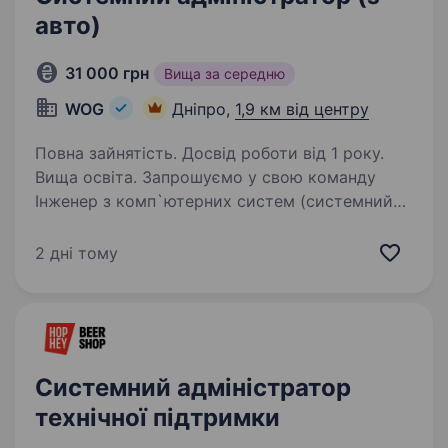
авто)
31 000 грн
Вища за середню
WOG
Дніпро,
1,9 км від центру
Повна зайнятість. Досвід роботи від 1 року.
Вища освіта. Запрошуємо у свою команду
Інженер з комп`ютерних систем (системний
адміністратор)! Ти — наша людина, якщо:
Маєш досвід адмінстрування лінійки
2 дні тому
операційних систем Windows; Розбираєшся
у налаштуванні мережевого…
Системний адміністратор
технічної підтримки