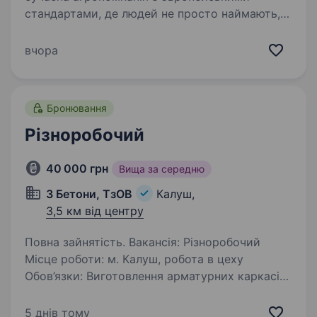
стандартами, де людей не просто наймають,
а вчать, розвивають і підтримують, запрошує
в команду на посаду: Працівник по догляду
вчора
за тваринамиОбов’язки:…
Бронювання
Різноробочий
40 000 грн
Вища за середню
3 Бетони, ТзОВ
Калуш,
3,5 км від центру
Повна зайнятість. Вакансія: Різноробочий
Місце роботи: м. Калуш, робота в цеху
Обов’язки: Виготовлення арматурних каркасів
Заливка бетону у форми електрозварювальні
роботи (за фахом) теслярні роботи (за фахом)
5 днів тому