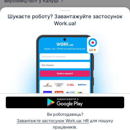
виробництво»
у Калуші
Шукаєте роботу? Завантажуйте застосунок
Work.ua!
Українська
Ресурси
Контакти
Про нас
Кар’єра
Новини Work.ua
Допомога
Умови використання
Роботодавцю
Ви роботодавець?
© 2006–2026 Work.ua. Сервіс пошуку роботи №1 в
Завантажте застосунок Work.ua: HR
для пошуку
Україні.
працівників.