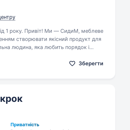
центру
— СидиМ, меблеве
ненням створювати якісний продукт для
альна людина, яка любить порядок і
стір у найкращому…
Зберегти
 крок
Приватність