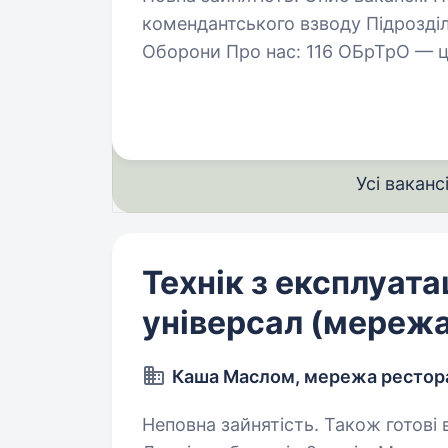
комендантського взводу Підрозділ
Оборони Про нас: 116 ОБрТрО — ц
безпеку та порядок на території…
Усі ваканс
Технік з експлуата
універсал (мережа
Каша Маслом, мережа рестор
Неповна зайнятість. Також готові 