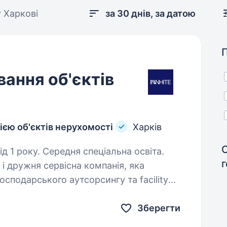
 Харкові
за 30 днів, за датою
вання об'єктів
ією об'єктів нерухомості
Харків
д 1 року. Середня спеціальна освіта.
і дружня сервісна компанія, яка
сподарського аутсорсингу та facility
ї команди Техніка з обслуговування
Зберегти