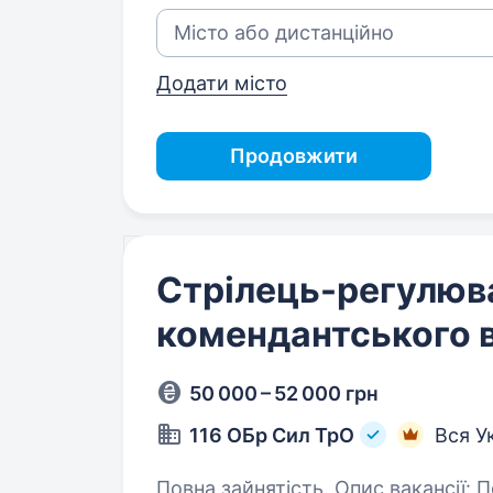
Додати місто
Продовжити
Стрілець-регулюв
комендантського 
50 000 – 52 000 грн
116 ОБр Сил ТрО
Вся У
Повна зайнятість. Опис вакансії: Посада: Стрілець-регулювальник