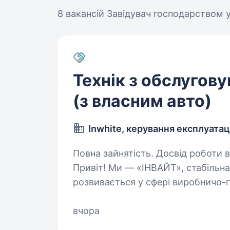
8 вакансій
Завідувач господарством у
Технік з обслугову
(з власним авто)
Inwhite, керування експлуатац
Повна зайнятість. Досвід роботи ві
Привіт! Ми — «ІНВАЙТ», стабільна 
розвивається у сфері виробничо-го
менеджменту. Запрошуємо до нашо
об'єктів Очікування…
вчора