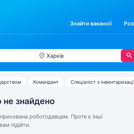
Знайти
вакансії
Роз
дарством
Комендант
Спеціаліст з інвентаризаці
ю не знайдено
 прихована роботодавцем. Проте є інші
вам підійти.