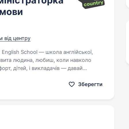
міністраторка
 мови
км від центру
новита людина, любиш, коли навколо
орт, дітей, і викладачів — давай
анду…
Зберегти