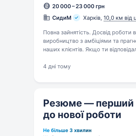
20 000 – 23 000 грн
СидиМ
Харків,
10,0 км від 
Повна зайнятість. Досвід роботи від 1 року. Привіт! Ми 
виробництво з амбіціями та праг
наших клієнтів. Якщо ти відповід
готова підтримувати робочий про
4 дні тому
Резюме — перший
до нової роботи
Не більше 3 хвилин