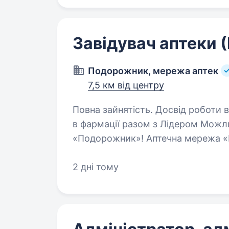
Завідувач аптеки 
Подорожник, мережа аптек
7,5 км від центру
Повна зайнятість. Досвід роботи від 1 року
в фармації разом з Лідером Мож
«Подорожник»! Аптечна мережа 
аптек в Україні, що об'єднує понад 
щодня…
2 дні тому