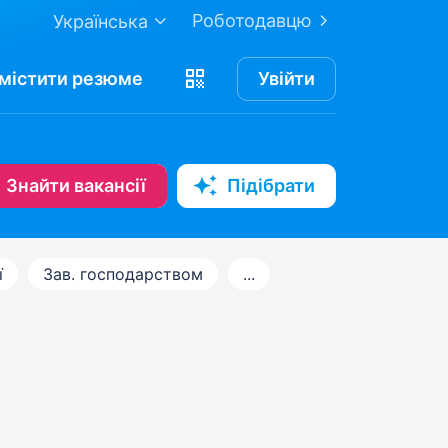
Роботодавцю
Українська
містити
резюме
Увійти
Знайти вакансії
Підібрати
ї
Зав. господарством
...