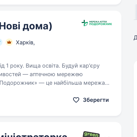
(Нові дома)
Д
Харків,
. Вища освіта. Будуй кар'єру
ливостей — аптечною мережею
«Подорожник» — це найбільша мережа
2000 аптек і тисячі професіоналів, які
Зберегти