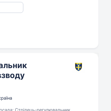
альник
взводу
країна