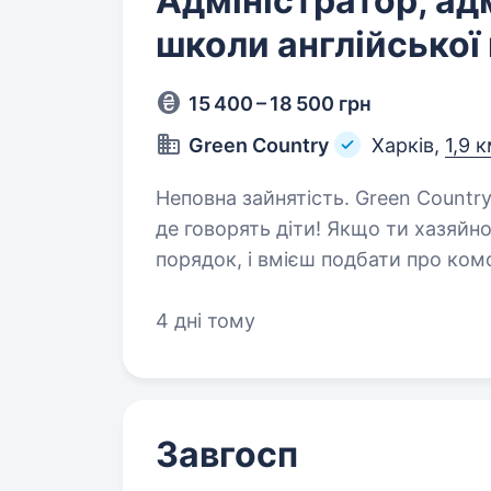
Адміністратор, ад
школи англійської
15 400 – 18 500 грн
Green Country
Харків,
1,9 
Неповна зайнятість. Green Country English School — школа англійської,
де говорять діти! Якщо ти хазяй
порядок, і вмієш подбати про комф
знайомитися. Запрошуємо в ком
4 дні тому
Завгосп