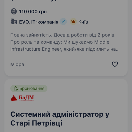
110 000 грн
EVO, IT-компанія
Київ
Повна зайнятість. Досвід роботи від 2 років.
Про роль та команду: Ми шукаємо Middle
Infrastructure Engineer, який/яка підсилить наш
ІТ-напрямок. У зв’язку з переїздом в новий
офіс та виокремленням проєкту, ми формуємо
вчора
нову команду для обслуговування
внутрішньої…
Бронювання
Системний адміністратор у
Старі Петрівці