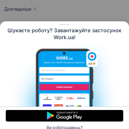
Докладніше
Шукаєте роботу? Завантажуйте застосунок
Work.ua!
Українська
Ресурси
Контакти
Про нас
Кар’єра
Новини Work.ua
Допомога
Умови використання
Роботодавцю
Ви роботодавець?