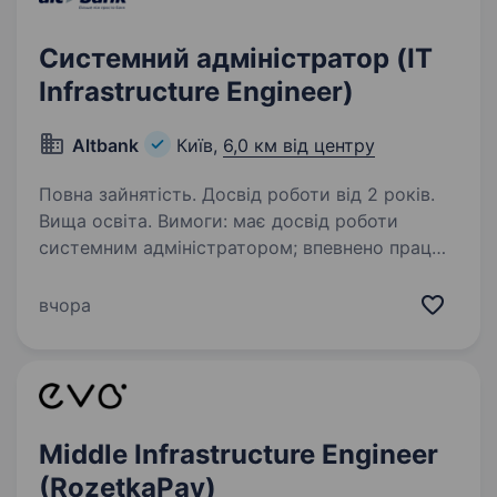
Системний адміністратор (IT
Infrastructure Engineer)
Altbank
Київ,
6,0 км від центру
Повна зайнятість. Досвід роботи від 2 років.
Вища освіта. Вимоги: має досвід роботи
системним адміністратором; впевнено працює
з Windows Server / RHEL Linux; має досвід
роботи з віртуалізацією (VMware vSphere /
вчора
ESXi); розуміє принципи роботи мереж
(TCP/IP,…
Middle Infrastructure Engineer
(RozetkaPay)