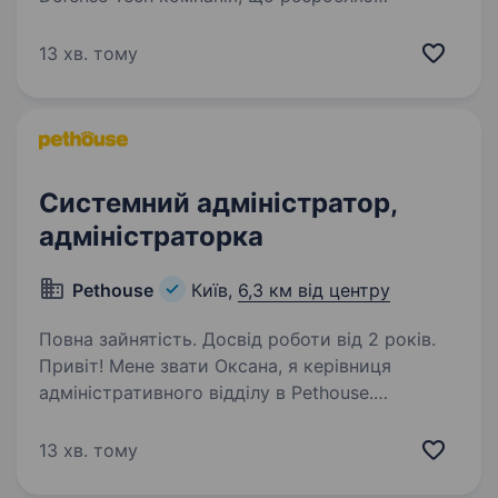
та серійно виробляє автономні системи для
роботи в реальних бойових умовах для понад
13 хв. тому
200 підрозділів Сил оборони України.
Ми створюємо технології,…
Системний адміністратор,
адміністраторка
Pethouse
Київ,
6,3 км від центру
Повна зайнятість. Досвід роботи від 2 років.
Привіт! Мене звати Оксана, я керівниця
адміністративного відділу в Pethouse.
Ми активно зростаємо та розвиваємося, тому
я шукаю у свою команду системного
13 хв. тому
адміністратора (-ку), який (-а) допоможе