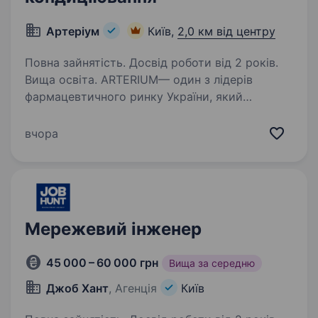
Артеріум
Київ,
2,0 км від центру
Повна зайнятість. Досвід роботи від 2 років.
Вища освіта. ARTERIUM— один з лідерів
фармацевтичного ринку України, який
здійснює дистрибуцію та маркетинг якісних,
сучасних, ефективних та безпечних лікарських
вчора
засобів, медичних виробів, дієтичних добавок,
ветеринарних продуктів…
Мережевий інженер
45 000 – 60 000 грн
Вища за середню
Джоб Хант
, Агенція
Київ