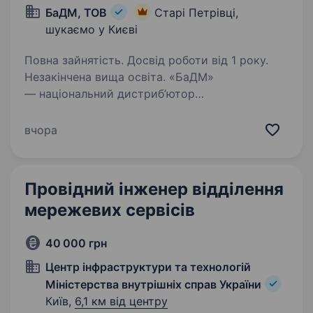
БаДМ, ТОВ
Старі Петрівці,
шукаємо у Києві
Повна зайнятість. Досвід роботи від 1 року.
Незакінчена вища освіта. «БаДМ»
— національний дистриб’ютор
фармацевтичного ринку України. Ми віримо
в силу нашої команди та забезпечуємо ліками
вчора
всю Україну! Ви мрієте про стабільну роботу
в класній команді? Бажаєте кожного дня
дбати про…
Провідний інженер відділення
мережевих сервісів
40 000 грн
Центр інфраструктури та технологій
Міністерства внутрішніх справ України
Київ,
6,1 км від центру