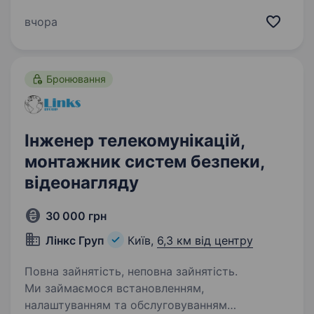
Ваші основні завдання: Адміністрування та
підтримка Active Directory, Group Policy,
вчора
Windows 10/11 і Windows…
Бронювання
Інженер телекомунікацій,
монтажник систем безпеки,
відеонагляду
30 000 грн
Лінкс Груп
Київ,
6,3 км від центру
Повна зайнятість, неповна зайнятість.
Ми займаємося встановленням,
налаштуванням та обслуговуванням