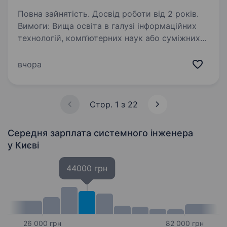
Повна зайнятість. Досвід роботи від 2 років.
Вимоги: Вища освіта в галузі інформаційних
технологій, комп’ютерних наук або суміжних
спеціальностей. Досвід роботи на аналогічній
посаді від 2 років. Знання операційних систем
вчора
Windows та Linux (CentOS, Debian),…
Стор. 1 з 22
Середня зарплата системного інженера
у Києві
44000 грн
26 000 грн
82 000 грн