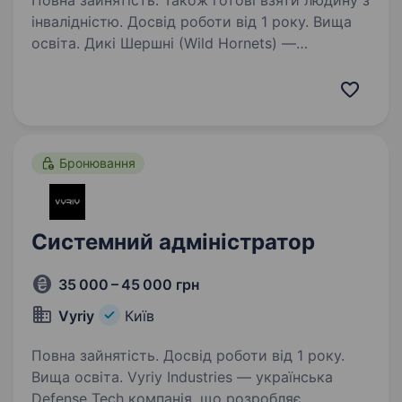
Повна зайнятість. Також готові взяти людину з
інвалідністю. Досвід роботи від 1 року. Вища
освіта. Дикі Шершні (Wild Hornets) —
українська miltech-компанія, що створює
ефективні дрони, які щодня працюють
на фронті. Наші системи використовуються
підрозділами ЗСУ для протидії ворожим
безпілотникам та захисту інфраструктури…
Бронювання
Системний адміністратор
35 000 – 45 000 грн
Vyriy
Київ
Повна зайнятість. Досвід роботи від 1 року.
Вища освіта. Vyriy Industries — українська
Defense Tech компанія, що розробляє