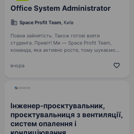
Office System Administrator
Space Profit Team
, Київ
Повна зайнятість. Також готові взяти
студента. Привіт! Ми — Space Profit Team,
команда, яка активно росте, тому шукаємо
Office System Administrator — людину, яка
допоможе забезпечити стабільну роботу
вчора
офісної інфраструктури та стане першою
точкою контакту для…
Інженер-проєктувальник,
проєктувальниця з вентиляції,
систем опалення і
кондиціювання