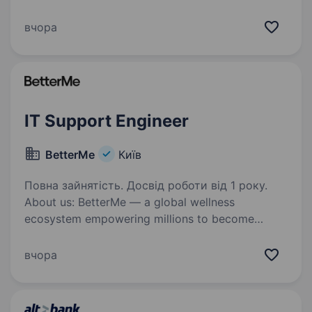
обладнання для телекомунікацій . Пн-Пт:
9:00−18:00 Ставка: 30000 грн + Премія
вчора
Бронювання та офіційне працевлаштування,
класний та дружній колектив.…
IT Support Engineer
BetterMe
Київ
Повна зайнятість. Досвід роботи від 1 року.
About us: BetterMe — a global wellness
ecosystem empowering millions to become
better — physically, mentally, and emotionally.
We build what makes people better and keep
вчора
challenging ourselves to inspire others.…