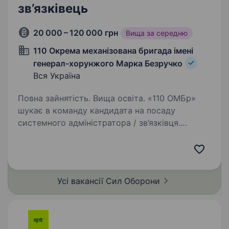
зв’язківець
20 000 – 120 000 грн
Вища за середню
110 Окрема механізована бригада імені
генерал-хорунжого Марка Безручко
Вся Україна
Повна зайнятість. Вища освіта. «110 ОМБр»
шукає в команду кандидата на посаду
системного адміністратора / зв’язківця.
Ми стоїмо на захисті України та забезпечуємо
безперебійну роботу всієї інформаційної
системи бригади. Вимоги: Вища освіта…
Усі вакансії Сил
Оборони