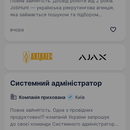
Повна зайнятість. Досвід роботи від 2 років.
JobHunt — українська рекрутингова агенція,
яка займається пошуком та підбором
кандидатів. Зараз ми в пошуку мережевого
інженера для компанії, яка вже доволі
вчора
тривалий термін працює в Україні, створюючи
інноваційні…
Системний адміністратор
Компанія прихована
Київ
Повна зайнятість. Одна з провідних
продуктовихIT-компаній України запрошує
до своєї команди Системного адміністратора!