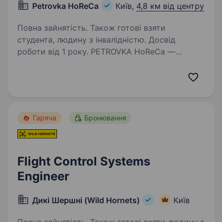
Petrovka HoReCa
Київ,
4,8 км від центру
Повна зайнятість. Також готові взяти
студента, людину з інвалідністю. Досвід
роботи від 1 року. PETROVKA HoReCa —
компанія, що забезпечує кав’ярні, ресторани,
фуд-корти та офіси одноразовим посудом,
упаковкою та іншими HoReCa товарами.
Ми постійно вдосконалюємо внутрішні
процеси та забезпечуємо безперебійну…
Гаряча
Бронювання
Flight Control Systems
Engineer
Дикі Шершні (Wild Hornets)
Київ