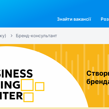
Знайти
вакансії
Роз
ку)
Бренд-консультант