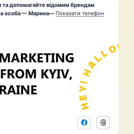
 та допомагайте відомим брендам
на особа —
Марина—
Показати телефон
Facebook share lin
Threads sha