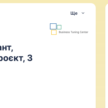
Ще
нт,
роєкт, 3