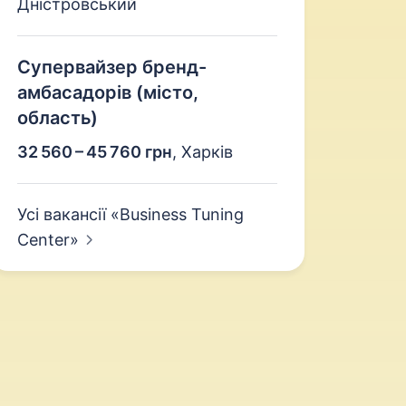
Дністровський
Супервайзер бренд-
амбасадорів (місто,
область)
32 560 – 45 760 грн
,
Харків
Усі вакансії «Business Tuning
Center»