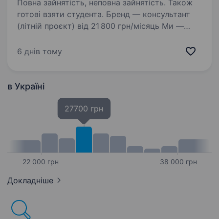
Повна зайнятість, неповна зайнятість. Також
готові взяти студента. Бренд — консультант
(літній проєкт) від 21 800 грн/місяць Ми —
Business Tuning Center, одна з провідних
агенцій маркетингових комунікацій України,
6 днів тому
яка успішно працює з 2004 року.
Ми допомагаємо глобальним брендам…
в Україні
27700 грн
22 000 грн
38 000 грн
Докладніше