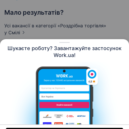
Мало результатів?
Усі вакансії в категорії «Роздрібна торгівля»
у Смілі
Шукаєте роботу? Завантажуйте застосунок
Work.ua!
Українська
Ресурси
Контакти
Про нас
Кар’єра
Новини Work.ua
Допомога
Умови використання