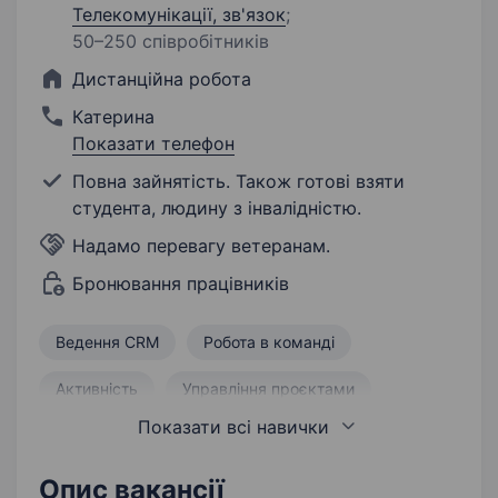
Телекомунікації, зв'язок
;
50–250 співробітників
Дистанційна робота
Катерина
Показати телефон
Повна зайнятість. Також готові взяти
студента, людину з інвалідністю.
Надамо перевагу ветеранам.
Бронювання працівників
Ведення CRM
Робота в команді
Активність
Управління проєктами
Показати всі навички
Продаж B2B
Продаж
Ведення звітності
Пошук нових клієнтів
Опис вакансії