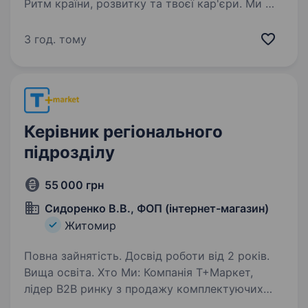
Ритм країни, розвитку та твоєї кар'єри. Ми —
найбільша нафтовидобувна компанія України.
Сьогодні це 2 000+ свердловин, майже 700
3 год. тому
сучасних автозаправних комплексів
та команда з 20 000+…
Керівник регіонального
підрозділу
55 000 грн
Сидоренко В.В., ФОП (інтернет-магазин)
Житомир
Повна зайнятість. Досвід роботи від 2 років.
Вища освіта. Хто Ми: Компанія Т+Маркет,
лідер В2В ринку з продажу комплектуючих
та запчастин до мобільних телефонів.