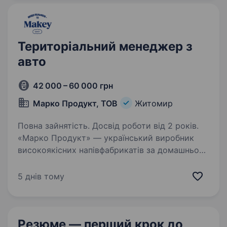
широкого асортименту…
Територіальний менеджер з
авто
42 000 – 60 000 грн
Марко Продукт, ТОВ
Житомир
Повна зайнятість. Досвід роботи від 2 років.
«Марко Продукт» — український виробник
високоякісних напівфабрикатів за домашньою
рецептурою. Понад 17 років ми стабільно
зростаємо, розширюємо виробництво
5 днів тому
та вибудовуємо довіру в кожному регіоні.
Ми створюємо продукт,…
Резюме — перший крок
до