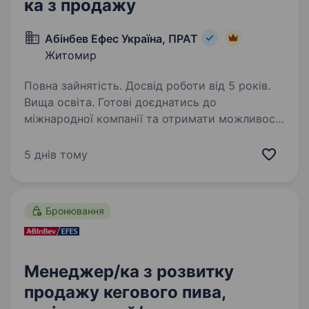
ка з продажу
Абінбев Ефес Україна, ПРАТ
Житомир
Повна зайнятість. Досвід роботи від 5 років.
Вища освіта. Готові доєднатись до
міжнародної компанії та отримати можливості
обміну досвідом із закордонними колегами?
Ви отримаєте наставництво від працівників
5 днів тому
компанії, навчитеся бути гнучким
та адаптуватися до нових умов,…
Бронювання
Менеджер/ка з розвитку
продажу кегового пива,