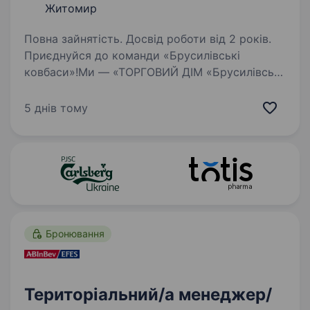
Житомир
Повна зайнятість. Досвід роботи від 2 років.
Приєднуйся до команди «Брусилівські
ковбаси»!Ми — «ТОРГОВИЙ ДІМ «Брусилівські
ковбаси», український бренд із багаторічною
історією та високою якістю продукції. Наша
5 днів тому
місія — дарувати людям справжній смак,
створюючи…
Бронювання
Територіальний/а менеджер/