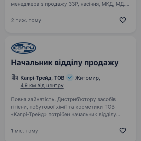
менеджера з продажу ЗЗР, насіння, МКД, МД.
Резюме кандидатів без досвіду роботи
в продажах або агросфері не розглядаються!
2 тиж. тому
Вимоги до кандидата: Вища агрономічна
освіта (бажано);…
Начальник відділу продажу
Капрі-Трейд, ТОВ
Житомир,
4,9 км від центру
Повна зайнятість. Дистрибʼютору засобів
гігієни, побутової хімії та косметики ТОВ
«Капрі-Трейд» потрібен начальник відділу
продажу. До Ваших обов’язків входитиме:
організація продажів на ввіреній території;
1 міс. тому
постановка і контроль…