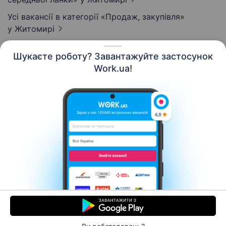
Усі вакансії в категорії «Продаж, закупівля»
у Житомирі
Шукаєте роботу? Завантажуйте застосунок
Work.ua!
Українська
Ресурси
Контакти
Про нас
Кар’єра
Новини Work.ua
Допомога
Умови використання
Роботодавцю