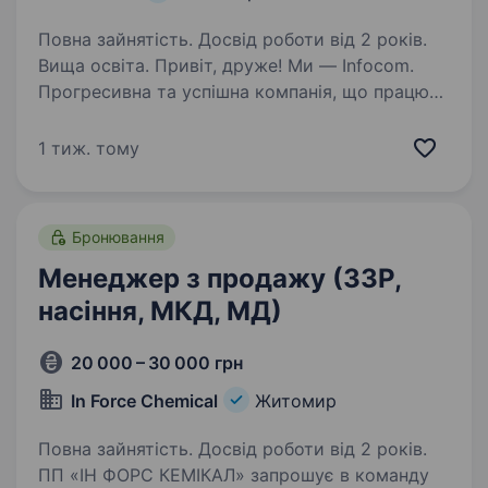
Повна зайнятість. Досвід роботи від 2 років.
Вища освіта. Привіт, друже! Ми — Infocom.
Прогресивна та успішна компанія, що працює
на ринку телекомунікацій України понад 32
роки. Наша команда — це найкрутіші
1 тиж. тому
представники своєї справи. Ми цінуємо свою
роботу і у цьому головний…
Бронювання
Менеджер з продажу (ЗЗР,
насіння, МКД, МД)
20 000 – 30 000 грн
In Force Chemical
Житомир
Повна зайнятість. Досвід роботи від 2 років.
ПП «ІН ФОРС КЕМІКАЛ» запрошує в команду