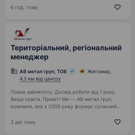
Ми надійна українська компанія з 17-річним
6 год. тому
досвідом, а наші 13 філіалів по всій Україні —
це мережа високого…
Територіальний, регіональний
менеджер
АВ метал груп, ТОВ
Житомир,
4,3 км від центру
Повна зайнятість. Досвід роботи від 1 року.
Вища освіта. Привіт! Ми — АВ метал груп,
компанія, яка з 2009 року формує сучасний
ринок металопрокату в Україні та є одним із
його лідерів. Напрями нашої діяльності —
3 дні тому
виробництво, оптова та роздрібна реалізація