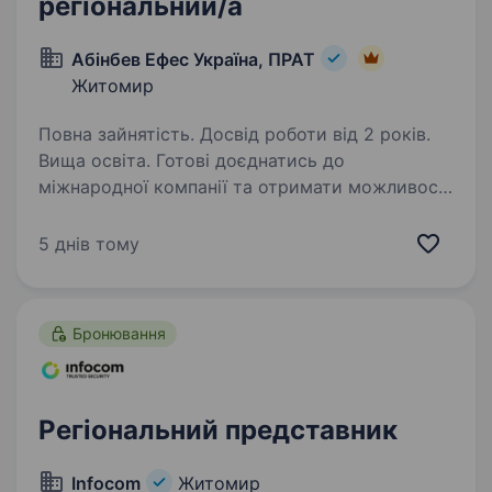
регіональний/а
Абінбев Ефес Україна, ПРАТ
Житомир
Повна зайнятість. Досвід роботи від 2 років.
Вища освіта. Готові доєднатись до
міжнародної компанії та отримати можливості
обміну досвідом із закордонними колегами?
Ви отримаєте наставництво від працівників
5 днів тому
компанії, навчитеся бути гнучким
та адаптуватися до нових умов,…
Бронювання
Регіональний представник
Infocom
Житомир