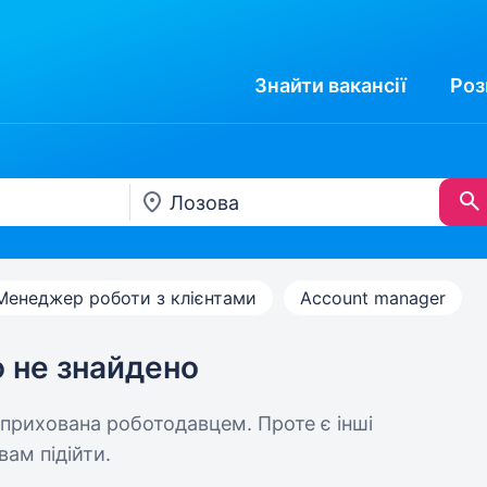
Знайти
вакансії
Роз
Менеджер роботи з клієнтами
Account manager
ю не знайдено
 прихована роботодавцем. Проте є інші
вам підійти.