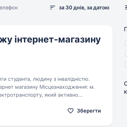
телефон
за 30 днів, за датою
жу інтернет-магазину
яти студента, людину з інвалідністю.
 Місцезнаходження: м.
онлайн-замовленнями через сайт, OLX та
Зберегти