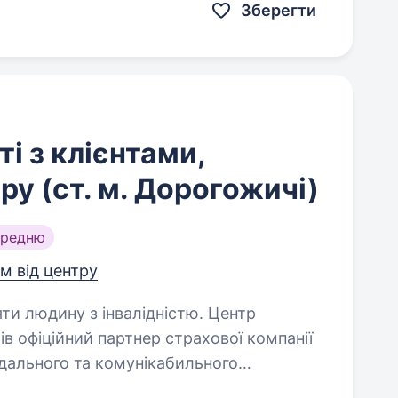
Зберегти
і з клієнтами,
ру (ст. м. Дорогожичі)
ередню
км від центру
 людину з інвалідністю. Центр
в офіційний партнер страхової компанії
ідального та комунікабильного
клієнтами компанії. Основні обов’язки:…