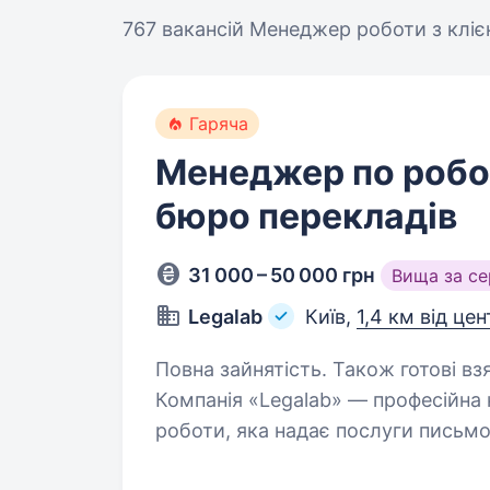
767 вакансій
Менеджер роботи з кліє
Гаряча
Менеджер по робот
бюро перекладів
31 000 – 50 000 грн
Вища за с
Legalab
Київ,
1,4 км від це
Повна зайнятість. Також готові вз
Компанія «Legalab» — професійна 
роботи, яка надає послуги письмо
послуги з проставлення апостилю і