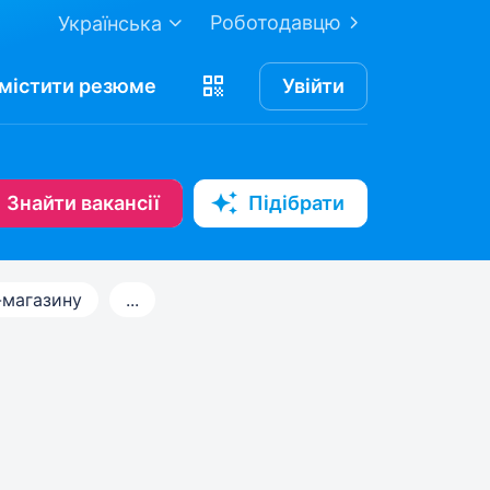
Роботодавцю
Українська
містити
резюме
Увійти
Знайти вакансії
Підібрати
-магазину
...