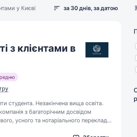
нтами у Києві
за 30 днів, за датою
і з клієнтами в
ередню
нтру
яти студента. Незакінчена вища освіта.
компанія з багаторічним досвідом
вого, усного та нотаріального перекладу,
 легалізації документів, а також інші