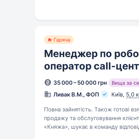
Гаряча
Менеджер по робот
оператор call-цент
35 000 – 50 000 грн
Вища за с
Ливак В.М., ФОП
Київ,
5,0 
Повна зайнятість. Також готові взяти
продажу та обслуговування клієнті
«Княжа», шукає в команду відпов
менеджера з продажів та роботі з 