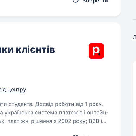
Зберегти
Д
ки клієнтів
від центру
ти студента. Досвід роботи від 1 року.
кі платіжні рішення з 2002 року; B2B і
го: приватних клієнтів, малого і