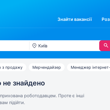
Знайти
вакансії
Роз
 з продажу
Мерчендайзер
Менеджер інтернет
ю не знайдено
 прихована роботодавцем. Проте є інші
вам підійти.