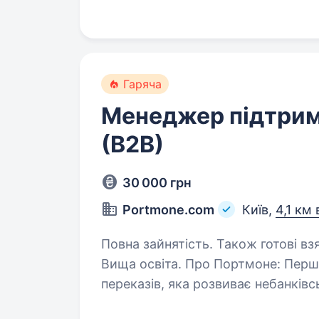
послуги…
Гаряча
Менеджер підтрим
(В2В)
30 000 грн
Portmone.com
Київ,
4,1 км 
Повна зайнятість. Також готові взя
Вища освіта. Про Портмоне: Перша українська система платежів і онлайн-
переказів, яка розвиває небанківсь
B2C сервіси та продукти для кожно