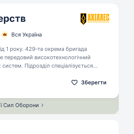
ерств
Вся Україна
окрема бригада
це передовий високотехнологічний
х систем. Підрозділ спеціалізується
вальних безпілотних
Зберегти
ії Сил
Оборони