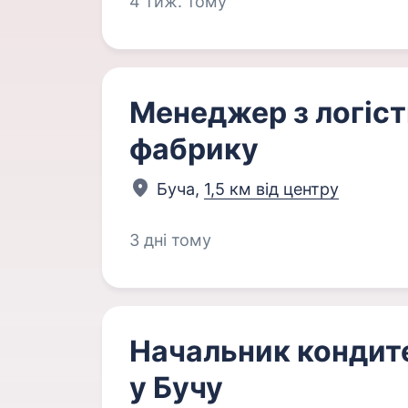
4 тиж. тому
Менеджер з логіст
фабрику
Буча,
1,5 км від центру
3 дні тому
Начальник кондит
у Бучу