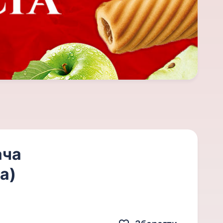
ача
а)