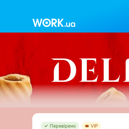
Work.ua
Перевірено
VIP