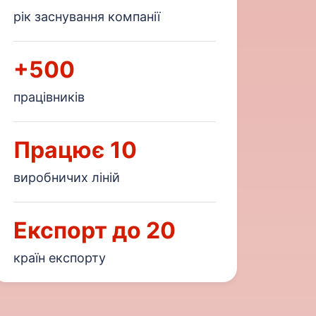
рік заснування компанії
+500
працівників
Працює 10
виробничих ліній
Експорт до 20
країн експорту