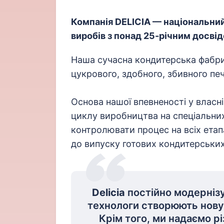
Компанія DELICIA — національни
виробів з понад 25-річним досві
Наша сучасна кондитерська фабрик
цукрового, здобного, збивного печ
Основа нашої впевненості у власн
циклу виробництва на спеціальних
контролювати процес на всіх ета
до випуску готових кондитерських
Delicia
постійно модернізу
технологи створюють нову
Крім того, ми надаємо р