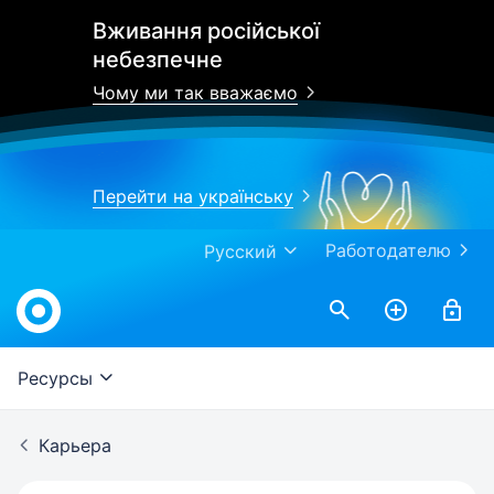
Вживання російської
небезпечне
Чому ми так вважаємо
Перейти на українську
Работодателю
Русский
Work.ua
Ресурсы
Карьера