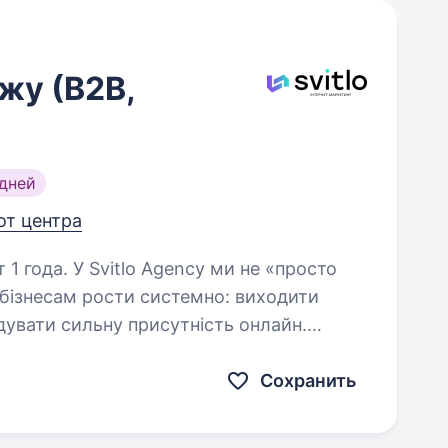
жу (В2В,
дней
от центра
 ми не «просто
бізнесам рости системно: виходити
дувати сильну присутність онлайн.
аніями, для яких результат…
Сохранить