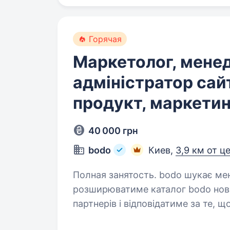
Горячая
Маркетолог, мене
адміністратор сайт
продукт, маркетин
40 000 грн
bodo
Киев,
3,9 км от ц
Полная занятость. bodo шукає менеджера вражень — людину, яка
розширюватиме каталог bodo но
партнерів і відповідатиме за те, 
якісною, привабливою та проду