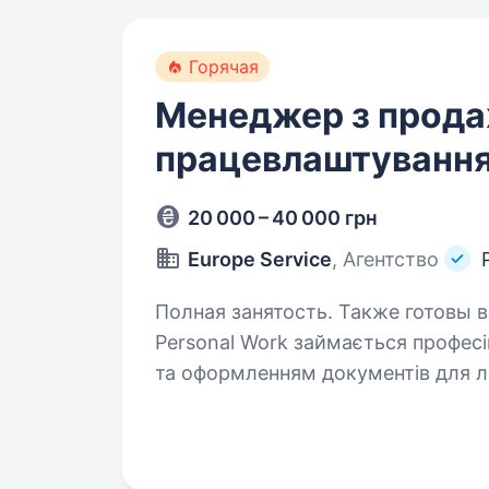
Горячая
Менеджер з прода
працевлаштування
20 000 – 40 000 грн
Europe Service
, Агентство
Полная занятость. Также готовы взять студента
Personal Work займається профес
та оформленням документів для 
на території Європи. Ми — легаль
відповідно…