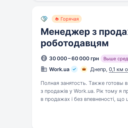
Горячая
Менеджер з прода
роботодавцям
30 000 – 60 000 грн
Выше сре
Work.ua
Днепр,
0,1 км 
Полная занятость. Также готовы взять студента. При
з продажів у Work.ua. Рік тому я 
в продажах і без впевненості, що
Десь на другому-третьому місяці 