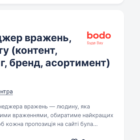
джер вражень,
у (контент,
г, бренд, асортимент)
ентра
вими враженнями, обиратиме найкращих
щоб кожна пропозиція на сайті була
маною…