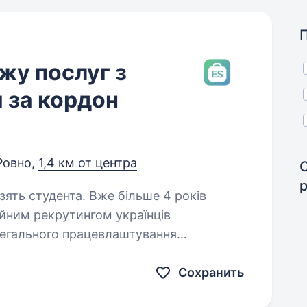
жу послуг з
 за кордон
Ровно,
1,4 км от центра
. Вже більше 4 років
ійним рекрутингом українців
легального працевлаштування
на та прозора компанія, що працює
Сохранить