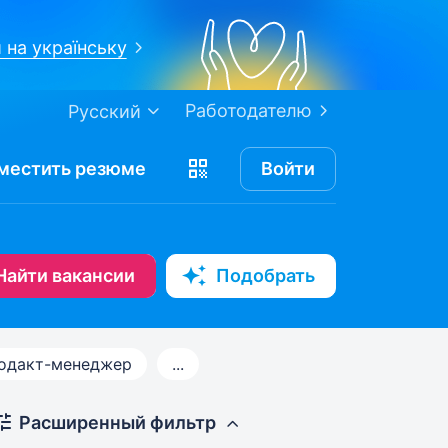
 на українську
Работодателю
Русский
местить
резюме
Войти
Найти вакансии
Подобрать
одакт-менеджер
...
Расширенный фильтр