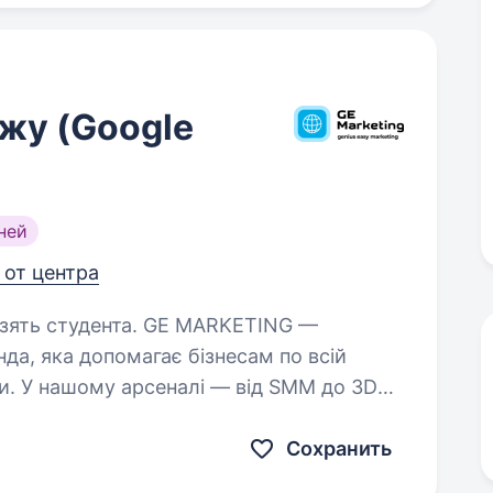
жу (Google
ней
 от центра
нта. GE MARKETING —
нда, яка допомагає бізнесам по всій
ти. У нашому арсеналі — від SMM до 3D
 у Google та роботи з онлайн-картами…
Сохранить