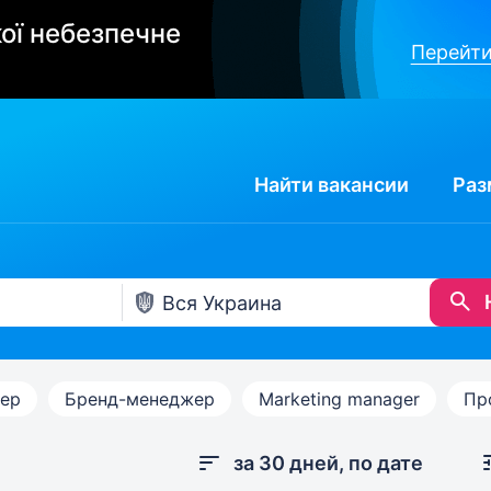
ої небезпечне
Перейти
Найти
вакансии
Раз
ер
Бренд-менеджер
Marketing manager
Пр
за 30 дней, по дате