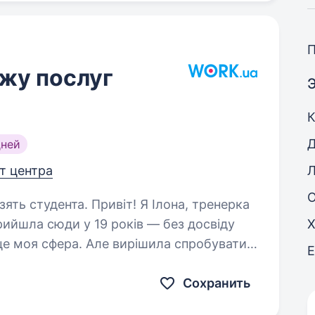
жу послуг
дней
от центра
віт! Я Ілона, тренерка
прийшла сюди у 19 років — без досвіду
Х
 це моя сфера. Але вирішила спробувати.
з’явився азарт —…
Сохранить