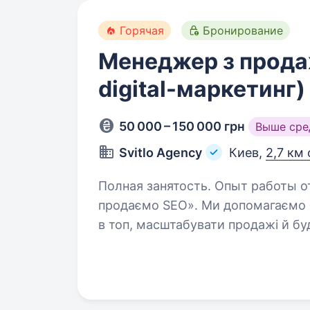
Горячая
Бронирование
Менеджер з прода
digital-маркетинг)
50 000 – 150 000 грн
Выше сре
Svitlo Agency
Киев,
2,7 км 
Полная занятость. Опыт работы от 1 года. У Svitlo Agency
продаємо SEO». Ми допомагаємо 
в топ, масштабувати продажі й бу
Працюємо з підприємцями та комп