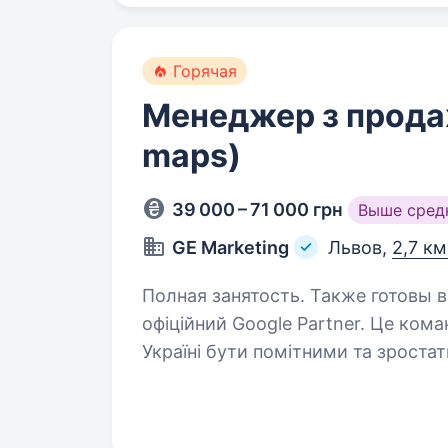
Горячая
Менеджер з прода
maps)
39 000 – 71 000 грн
Выше сред
GE Marketing
Львов,
2,7 км
Полная занятость. Также готовы взять студе
офіційний Google Partner. Це кома
Україні бути помітними та зроста
візуалізації бізнесів, просування