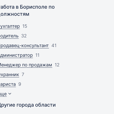
Работа в Борисполе по
должностям
ухгалтер
15
одитель
32
родавец-консультант
41
Администратор
11
Менеджер по продажам
12
Охранник
7
ариста
9
Еще
Другие города области