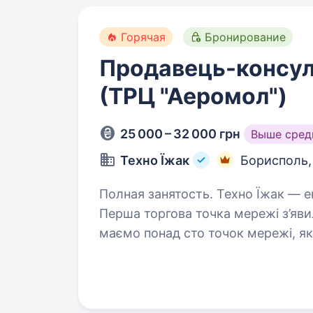
Горячая
Бронирование
Продавець-консул
(ТРЦ "Аеромол")
25 000 – 32 000 грн
Выше сред
Техно Їжак
Борисполь
Полная занятость. Техно Їжак — експерт з продажу гаджетів та аксесуарів
Перша торгова точка мережі з’явил
маємо понад сто точок мережі, як
Також ми маємо 11…