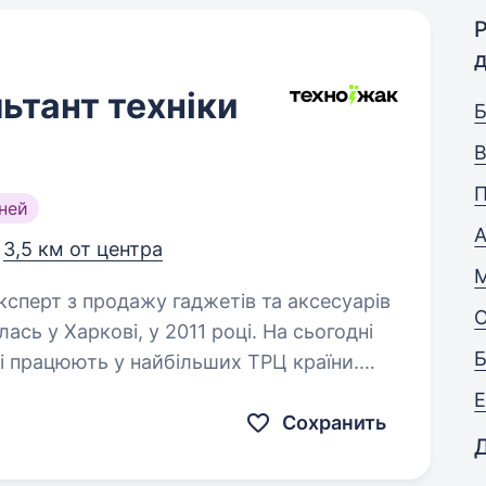
ьтант техніки
Б
В
П
ней
,
3,5 км от центра
ась у Харкові, у 2011 році. На сьогодні
Б
і працюють у найбільших ТРЦ країни.
Сохранить