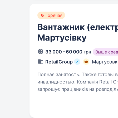
Горячая
Вантажник (електр
Мартусівку
33 000 – 60 000 грн
Выше сре
RetailGroup
Мартусовк
Полная занятость. Также готовы в
инвалидностью. Компанія Retail Group (мережа магазинів Велмарт)
запрошує працівників на розподі
місця — c. Мартусівка, Бориспіль
від м. Київ, м. Борисполя та…