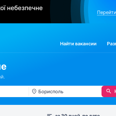
ої небезпечне
Перейти
Найти
вакансии
Раз
ле
й.
за 30 дней, по дате