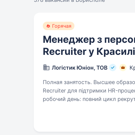
Горячая
Менеджер з персон
Recruiter у Красил
Логістик Юніон, ТОВ
К
Полная занятость. Высшее образование. Ми шукаємо енергі
Recruiter для підтримки HR-процесів. З чого буде складатись ваш 
робочий день: повний цикл рекрутингу (складання тексту вакансій, робота
з job — сайтами, проведення тел