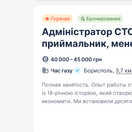
Горячая
Бронирование
Адміністратор СТО
приймальник, ме
40 000 – 45 000 грн
Час газу
Борисполь,
3,7 км
Полная занятость. Опыт работы от 1 года. Час Газу» — укр
із 18-річною історією, який створ
економити. Ми встановили десятки
обслуговуємо сотні тисяч клієнті