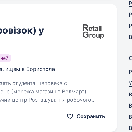
Р
Р
Р
овізок) у
В
дней
а, ищем в Борисполе
Р
зять студента, человека с
У
В
льчий центр Розташування робочого
В
ський район (є корпоративна розвозка
Сохранить
В
В