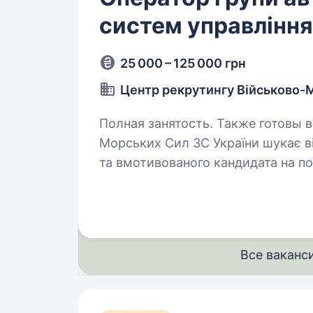
систем управління
25 000 – 125 000 грн
Центр рекрутингу Військово-
Полная занятость. Также готовы взять студента.
Морських Сил ЗС України шукає ві
та вмотивованого кандидата на п
систем управління. Якщо ви ціка
Все ваканс