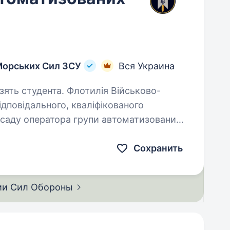
Морських Сил ЗСУ
Вся Украина
 Флотилія Військово-
дповідального, кваліфікованого
осаду оператора групи автоматизованих
витеся морськими справами, маєте…
Сохранить
ии Сил
Обороны