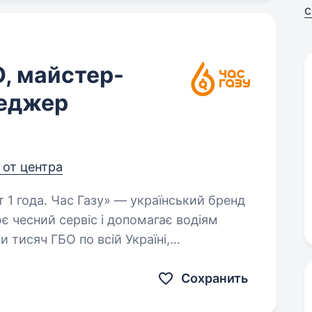
с
, майстер-
неджер
 от центра
аїнський бренд
ює чесний сервіс і допомагає водіям
 тисяч ГБО по всій Україні,
в і щодня доводимо:…
Сохранить