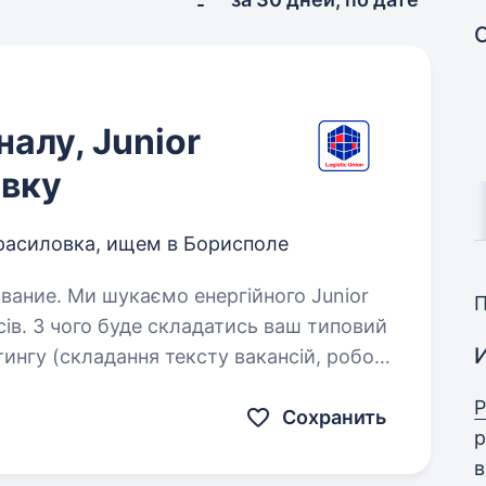
алу, Junior
івку
расиловка, ищем в Борисполе
йного Junior
типовий
ефонних…
Р
Сохранить
р
в