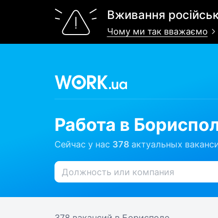
Вживання російськ
Чому ми так вважаємо
Работа в Бориспо
Сейчас у нас
378
актуальных ваканси
378 вакансий
в Борисполе