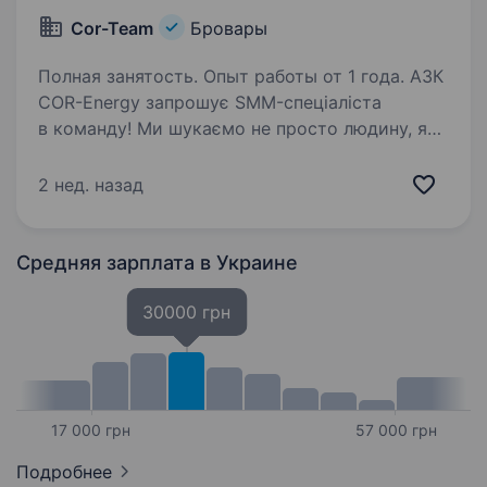
Cor-Team
Бровары
Полная занятость. Опыт работы от 1 года. АЗК
COR-Energy запрошує SMM-спеціаліста
в команду! Ми шукаємо не просто людину, яка
«веде сторінку», а того, хто мислить
системно і бачить у контенті інструмент росту
2 нед. назад
бізнесу. Місія COR-Energy — покращувати
якість…
Средняя зарплата
в Украине
30000 грн
17 000 грн
57 000 грн
Подробнее