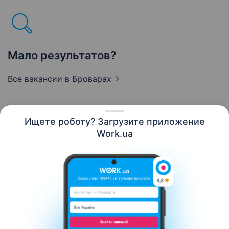
Мало результатов?
Все вакансии
в Броварах
Ищете роботу? Загрузите приложение
Русский
Work.ua
Ресурсы
Контакты
О нас
Карьера