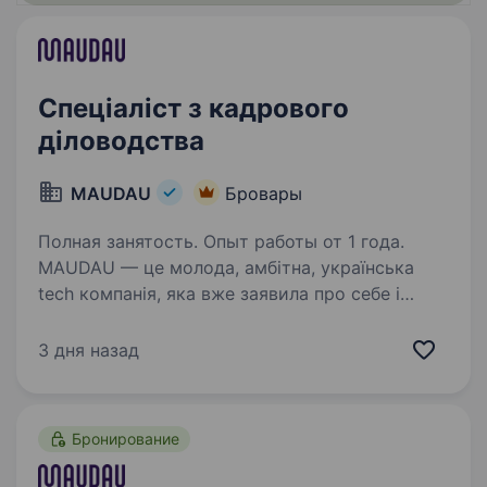
Спеціаліст з кадрового
діловодства
MAUDAU
Бровары
Полная занятость. Опыт работы от 1 года.
МAUDAU — це молода, амбітна, українська
tech компанія, яка вже заявила про себе і
зайняла конкурентоспроможну позицію
на ринку. Ми закохані у свій продукт, який
3 дня назад
постійно вдосконалюємо, та дуже цінуємо
нашого гостя,…
Бронирование