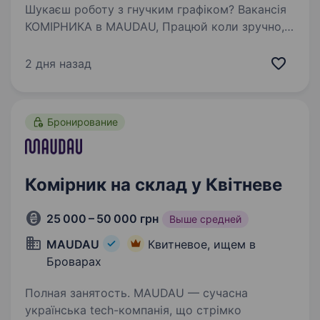
Шукаєш роботу з гнучким графіком? Вакансія
КОМІРНИКА в MAUDAU, Працюй коли зручно,
заробляй від 25 000 грн! Запрошуємо
кандидатів та кандидаток на сучасний склад.
2 дня назад
Робота динамічна, фізична, але з максимально
комфортними…
Бронирование
Комірник на склад у Квітневе
25 000 – 50 000 грн
Выше средней
MAUDAU
Квитневое, ищем в
Броварах
Полная занятость. MAUDAU — сучасна
українська tech-компанія, що стрімко