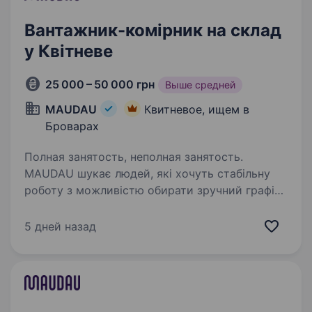
Вантажник-комірник на склад
у Квітневе
25 000 – 50 000 грн
Выше средней
MAUDAU
Квитневое, ищем в
Броварах
Полная занятость, неполная занятость.
MAUDAU шукає людей, які хочуть стабільну
роботу з можливістю обирати зручний графік.
Досвід не обов’язковий — навчаємо.
Розглядаємо повнолітніх студентів. Місце
5 дней назад
роботи: с. Квітневе, вул. Гоголівська, 1А
Що робити:…