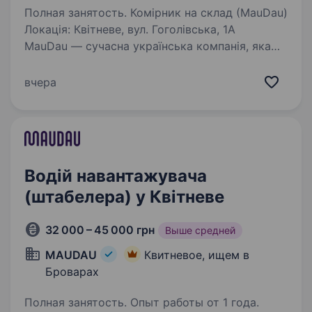
Полная занятость. Комірник на склад (MauDau)
Локація: Квітневе, вул. Гоголівська, 1А
MauDau — сучасна українська компанія, яка
активно розвивається та розширює команду.
Запрошуємо комірників на комфортний склад.
вчера
Корпоративна розвозка:…
Водій навантажувача
(штабелера) у Квітневе
32 000 – 45 000 грн
Выше средней
MAUDAU
Квитневое, ищем в
Броварах
Полная занятость. Опыт работы от 1 года.