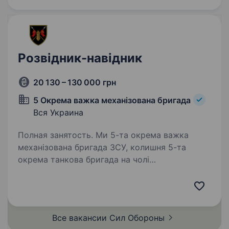
Розвідник-навідник
20 130 – 130 000 грн
5 Окрема важка механізована бригада
Вся Украина
Полная занятость. Ми 5-та окрема важка
механізована бригада ЗСУ, колишня 5-та
окрема танкова бригада на чолі
з командиром, який здобув особливе визнання
в битві за Бахмут, коли його підрозділ
утримував стратегічно важливі позиції…
Все вакансии Сил
Обороны