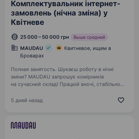
Комплектувальник інтернет-
замовлень (нічна зміна) у
Квітневе
25 000 – 50 000 грн
Выше средней
MAUDAU
Квитневое, ищем в
Броварах
Полная занятость. Шукаєш роботу в нічні
зміни? MAUDAU запрошує комірників
на сучасний склад! Працюй вночі, стабільно
заробляй та не думай, як дістатися на зміну —
про це подбали ми. Що пропонуємо: нічні
5 дней назад
зміни. Безкоштовна корпоративна…