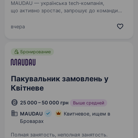
MAUDAU — українська tech-компанія,
що активно зростає, запрошує до команди
Водія навантажувача (штабелер)! Локація: с.
Квітневе, вул. Гоголівська, 1А Безкоштовна
вчера
розвозка: Київ (м.Лісова, Бориспільська,
Чернігівська…
Бронирование
Пакувальник замовлень у
Квітневе
25 000 – 50 000 грн
Выше средней
MAUDAU
Квитневое, ищем в
Броварах
Полная занятость, неполная занятость.