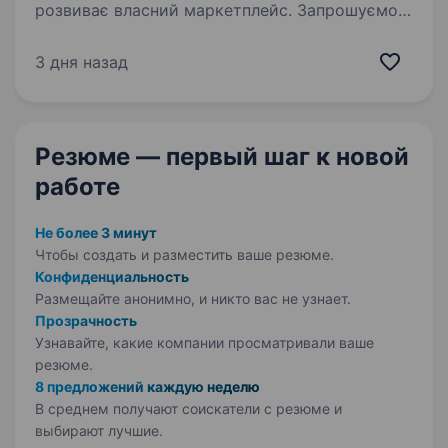
розвиває власний маркетплейс. Запрошуємо
до команди працівників складу, які готові
працювати, розвиватися та отримувати
3 дня назад
стабільний дохід! Локація:с. Квітневе,…
Резюме — первый шаг
к новой
работе
Не более 3 минут
Чтобы создать и разместить ваше
резюме.
Конфиденциальность
Размещайте анонимно, и никто вас не узнает.
Прозрачность
Узнавайте, какие компании просматривали ваше
резюме.
8 предложений каждую неделю
В среднем получают соискатели с резюме и
выбирают лучшие.