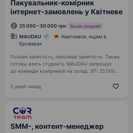
Пакувальник-комірник
інтернет-замовлень у Квітневе
25 000 – 50 000 грн
Выше средней
MAUDAU
Квитневое, ищем в
Броварах
Полная занятость, неполная занятость. Также
готовы взять студента. MAUDAU запрошує
до команди комірників на склад. ЗП: 25 000
грн — 50 000 грн Ми шукаємо кандидатів,
готових до фізичної роботи. Робота
5 дней назад
відбуватиметься на одній із ділянок складу:
збирання, сортування, пакування…
SMM-, контент-менеджер