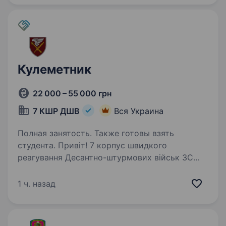
у складі Регіонального…
Кулеметник
22 000 – 55 000 грн
7 КШР ДШВ
Вся Украина
Полная занятость. Также готовы взять
студента. Привіт! 7 корпус швидкого
реагування Десантно-штурмових військ ЗС
України запрошує приєднатися до нас
на посаду кулеметника. Якщо ти прагнеш
1 ч. назад
стати частиною еліти військових, готовий
до викликів сучасної війни та хочеш…