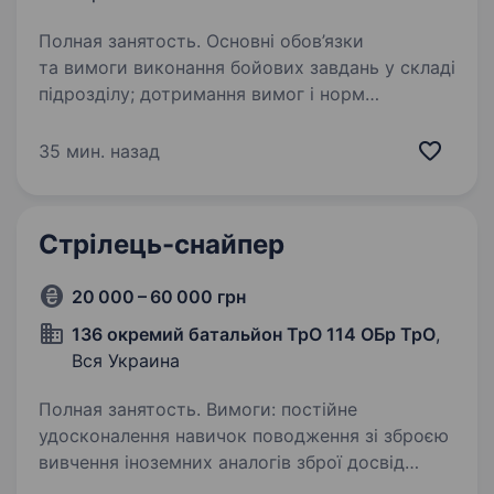
Полная занятость. Основні обов’язки
та вимоги виконання бойових завдань у складі
підрозділу; дотримання вимог і норм
військової дисципліни; відповідальність
за справність і підтримання в бойовій
35 мин. назад
готовності дорученого озброєння;…
Стрілець-снайпер
20 000 – 60 000 грн
136 окремий батальйон ТрО 114 ОБр ТрО
,
Вся Украина
Полная занятость. Вимоги: постійне
удосконалення навичок поводження зі зброєю
вивчення іноземних аналогів зброї досвід
військової служби буде перевагою Умови