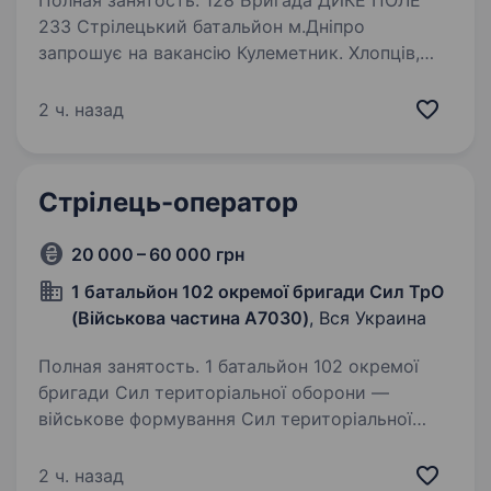
Полная занятость. 128 Бригада ДИКЕ ПОЛЕ
233 Стрілецький батальйон м.Дніпро
запрошує на вакансію Кулеметник. Хлопців,
яки мають бойовий досвід та служили
у 2014−2024 роках, при бажанні, можемо
2 ч. назад
брати на пряму в частину минаючи час…
Стрілець-оператор
20 000 – 60 000 грн
1 батальйон 102 окремої бригади Сил ТрО
(Військова частина A7030)
, Вся Украина
Полная занятость. 1 батальйон 102 окремої
бригади Сил територіальної оборони —
військове формування Сил територіальної
оборони Збройних сил України у Івано-
Франківській області. Розгортання підрозділу
2 ч. назад