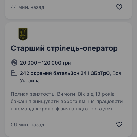
роботи: мобілізація до кінця воєнного стану
44 мин. назад
або служба за контрактом,…
Старший стрілець-оператор
20 000 – 120 000 грн
242 окремий батальйон 241 ОБрТрО
, Вся
Украина
Полная занятость. Вимоги: Вік від 18 років
бажання знищувати ворога вміння працювати
в команді хороша фізична підготовка для
витримування навантажень здатність
працювати під тиском і приймати швидкі
56 мин. назад
рішення готовність…