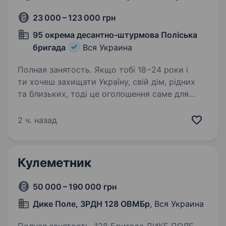
23 000 – 123 000 грн
95 окрема десантно-штурмова Поліська
бригада
Вся Украина
Полная занятость. Якщо тобі 18−24 роки і
ти хочеш захищати Україну, свій дім, рідних
та близьких, тоді це оголошення саме для
тебе! 95-та окрема десантно-штурмова
Поліська бригада проводить набір на
2 ч. назад
військову службу за контрактом…
Кулеметник
50 000 – 190 000 грн
Дике Поле, ЗРДН 128 ОВМБр
, Вся Украина