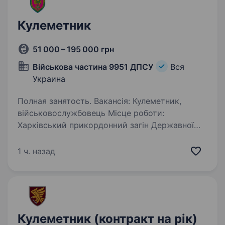
Кулеметник
51 000 – 195 000 грн
Військова частина 9951 ДПСУ
Вся
Украина
Полная занятость. Вакансія: Кулеметник,
військовослужбовець Місце роботи:
Харківський прикордонний загін Державної
прикордонної служби України Тип зайнятості:
Повна зайнятість Обов’язки: Виконання
1 ч. назад
завдань забезпечення безпеки
на державному…
Кулеметник (контракт на рік)