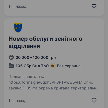
відповідальність і здатність швидко приймати
1 ч. назад
рішення…
Номер обслуги зенітного
відділення
30 000 – 120 000 грн
105 ОБр Сил ТрО
Вся Украина
Полная занятость.
https://forms.gle/6qxhyVF3PTVww5yN7 Опис
вакансії 105-та окрема бригада територіальної
оборони — кадрове формування Сил
територіальної оборони України
1 ч. назад
у Тернопільській області. Бригада перебуває