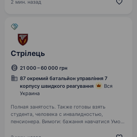
територіальної оборони входить до складу
2 мин. назад
Регіонального управління «Південь»…
Стрілець
21 000 – 60 000 грн
87 окремий батальйон управління 7
корпусу швидкого реагування
Вся
Украина
Полная занятость. Также готовы взять
студента, человека с инвалидностью,
пенсионера. Вимоги: бажання навчатися Умови
роботи: ненормовані Обов’язки: в особистих
напишу а відповім в телефонному режимі