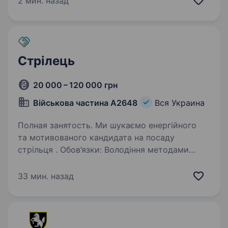
2 мин. назад
на всі ваші запитання.
Стрілець
20 000 – 120 000 грн
Військова частина А2648
Вся Украина
Полная занятость. Ми шукаємо енергійного
та мотивованого кандидата на посаду
стрільця . Обов’язки: Володіння методами
та техніками стрільби з різноманітної
вогнепальної зброї; Здатність ефективно
33 мин. назад
застосовувати тактику та техніку…