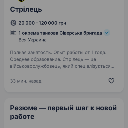
Стрілець
20 000 – 120 000 грн
1 окрема танкова Сіверська бригада
Вся Украина
Полная занятость. Опыт работы от 1 года.
Среднее образование. Стрілець — це
військовослужбовець, який спеціалізується
на бойових діях із застосуванням стрілецької
зброї. Він є основною бойовою одиницею
33 мин. назад
піхотного підрозділу і виконує завдання
з охорони, захисту та наступу.…
Резюме — первый шаг
к новой
работе