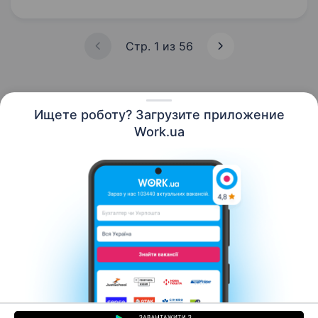
відбулось із початку повномасштабного…
Стр. 1 из 56
Ищете роботу? Загрузите приложение
Русский
Work.ua
Ресурсы
Контакты
О нас
Карьера
Новости Work.ua
Помощь
Условия использования