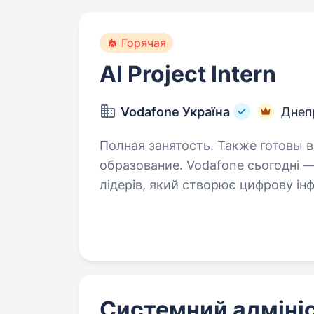
Горячая
AI Project Intern
Vodafone Україна
Днеп
Полная занятость. Также готовы 
образование. Vodafone сьогодні — один із глобальних технологічних
лідерів, який створює цифрову і
та впроваджує інновації світового
проєкти, що змінюють технологі
Системний адміні