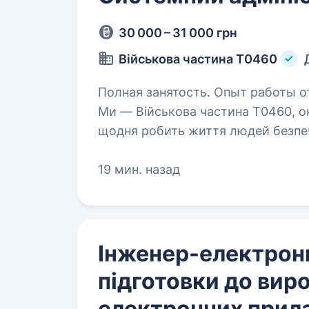
30 000 – 31 000 грн
Військова частина Т0460
Полная занятость. Опыт работы от 1 
Ми — Військова частина Т0460, о
щодня робить життя людей безпеч
від вибухонебезпечних предметів
19 мин. назад
Інженер-електрон
підготовки до вир
електронних прил