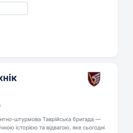
хнік
а
ічною історією та відвагою, яке сьогодні