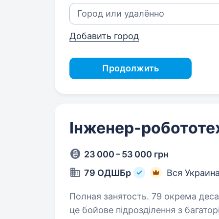
Добавить город
Продолжить
Інженер-робототе
23 000 – 53 000 грн
79 ОДШБр
Вся Украин
Полная занятость. 79 окрема десантно-штурмова Таврійська бригада —
це бойове підрозділення з багатор