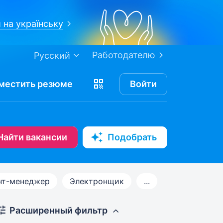
 на українську
Работодателю
Русский
местить
резюме
Войти
Найти вакансии
Подобрать
нт-менеджер
Электронщик
...
Расширенный фильтр