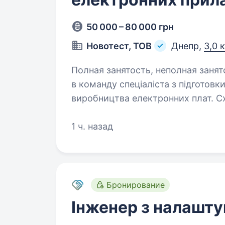
50 000 – 80 000 грн
Новотест, ТОВ
Днепр,
3,0 
Полная занятость, неполная занятость
в команду спеціаліста з підготовк
виробництва електронних плат. Сх
розробляються в orcad layout 16.2
відбувається з використанням…
1 ч. назад
Бронирование
Інженер з налашт