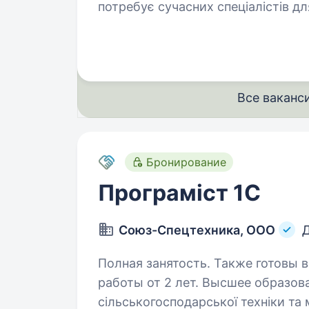
потребує сучасних спеціалістів дл
можливостей. Ми шукаємо інжене
Все ваканс
Бронирование
Програміст 1C
Союз-Cпецтехника, ООО
Полная занятость. Также готовы 
работы от 2 лет. Высшее образование. Підприємству з ви
сільськогосподарської техніки та