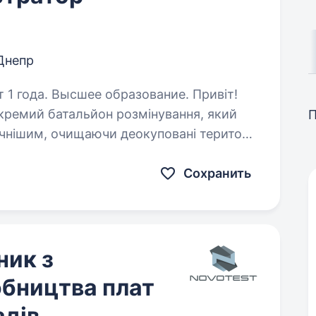
Днепр
года. Высшее образование. Привіт!
кремий батальйон розмінування, який
нішим, очищаючи деокуповані території
. Окрім цього, ми активно долучаємось…
Сохранить
ник з
обництва плат
адів