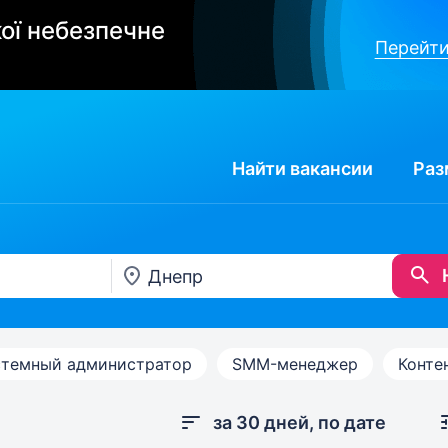
ої небезпечне
Перейти
Найти
вакансии
Раз
темный администратор
SMM-менеджер
Конте
за 30 дней, по дате