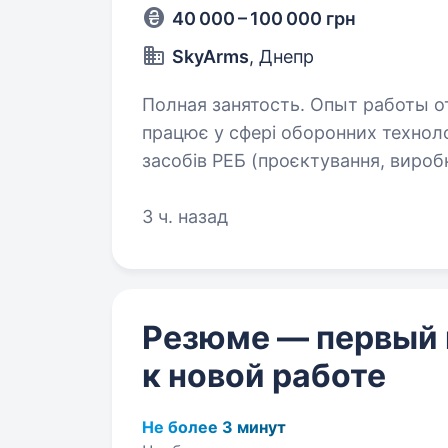
40 000 – 100 000 грн
SkyArms
, Днепр
Полная занятость. Опыт работы от 1 года. SkyArms провідн
працює у сфері оборонних техноло
засобів РЕБ (проєктування, вироб
навчання) Вимоги Ми шукаемо спе
3 ч. назад
Резюме — первый
к новой работе
Не более 3 минут