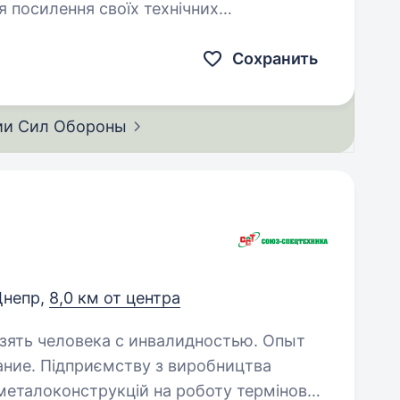
я посилення своїх технічних
ра-робототехніка,…
Сохранить
ии Сил
Обороны
Днепр,
8,0 км от центра
взять человека с инвалидностью. Опыт
робництва
 металоконструкцій на роботу терміново