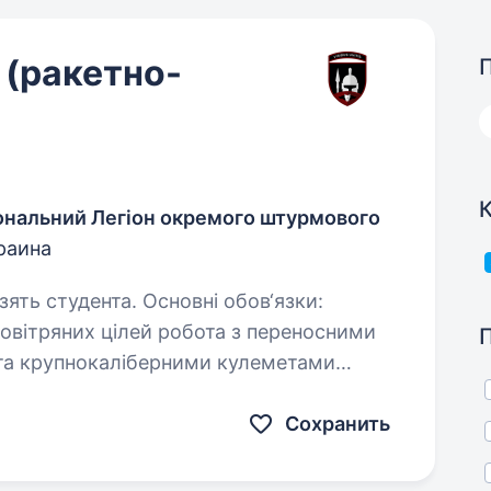
 (ракетно-
іональний Легіон окремого штурмового
раина
. Основні обов‘язки:
й робота з переносними
та крупнокаліберними кулеметами
 з засобами РЕР та РЕБ виконання бойових завдань…
Сохранить