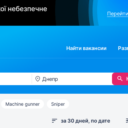
ої небезпечне
Перейти
Найти
вакансии
Раз
Machine gunner
Sniper
за 30 дней, по дате