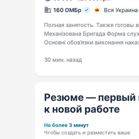
160 ОМБр
Вся Украина
Полная занятость. Также готовы взять студента. 
Механізована Бригада Форма служб
Основні обов’язки виконання наказів командирів усіх рівнів; прикриття
30 мин. назад
Резюме — первый
к новой работе
Не более 3 минут
Чтобы создать и разместить ваше