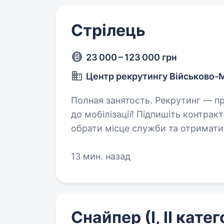
Стрілець
23 000 – 123 000 грн
Центр рекрутингу Військово-
Полная занятость. Рекрутинг — процедура, що проводиться з кандидатами
до мобілізації! Підпишіть контра
обрати місце служби та отримати в
інформація: Заробітна…
13 мин. назад
Снайпер (І, ІІ катег