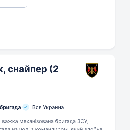
, снайпер (2
 бригада
Вся Украина
ада на чолі з командиром, який здобув