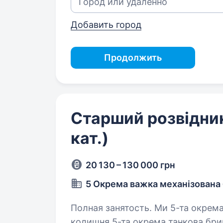
Добавить город
Продолжить
Старший розвідник
кат.)
20 130 – 130 000 грн
5 Окрема важка механізована
Полная занятость. Ми 5-та окрема важка механізована бригада ЗСУ,
колишня 5-та окрема танкова бриг