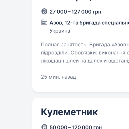
27 000 – 127 000 грн
Азов, 12-та бригада спеціаль
Украина
Полная занятость. Бригада «Азов» НГУ шукає фахівців в батальйони та інші
підрозділи. Обов’язки: виконання снайперських завдань із виявлення та
ліквідації цілей на далекій відстані; забезпечення прикриття особово
складу під…
25 мин. назад
Кулеметник
50 000 – 120 000 грн