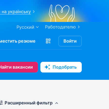
 на українську
Работодателю
Русский
местить
резюме
Войти
Найти вакансии
Подобрать
Расширенный фильтр