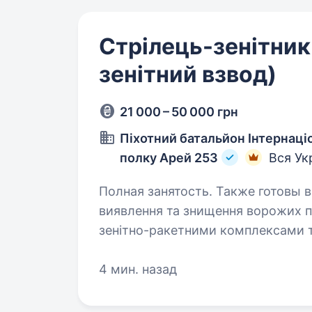
Стрілець-зенітник
зенітний взвод)
21 000 – 50 000 грн
Піхотний батальйон Інтернац
полку Арей 253
Вся Ук
Полная занятость. Также готовы взять студента
виявлення та знищення ворожих повітряних ціле
зенітно-ракетними комплексами 
робота
4 мин. назад