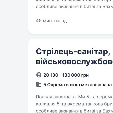
особливе визнання в битві за Бах
стратегічно важливі позиції…
45 мин. назад
Стрілець-санітар,
військовослужбов
20 130 – 130 000 грн
5 Окрема важка механізована
Полная занятость. Ми 5-та окрема важка механізована бригада ЗСУ,
колишня 5-та окрема танкова бриг
особливе визнання в битві за Бах