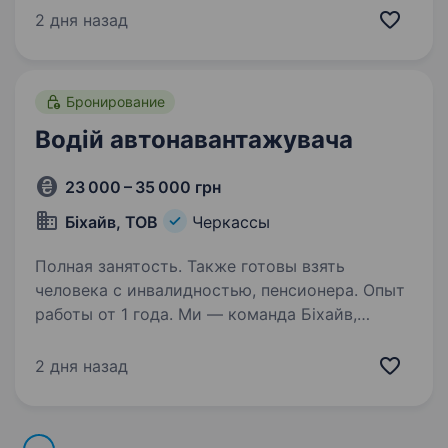
виробництва на вантажівці категорії СЕ
2 дня назад
Дотримання правил дорожнього руху
та технічного обслуговування…
Бронирование
Водій автонавантажувача
23 000 – 35 000 грн
Біхайв, ТОВ
Черкассы
Полная занятость. Также готовы взять
человека с инвалидностью, пенсионера. Опыт
работы от 1 года. Ми — команда Біхайв,
що займається закупівлею найсмачнішого
натурального меду та його переробкою, дбає
2 дня назад
про якість і комфорт на кожному етапі
виробництва. Підприємство розташоване
в селі Чорнявка, Черкаського району,…