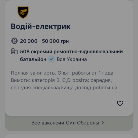
Водій-електрик
20 000 – 50 000 грн
508 окремий ремонтно-відновлювальний
батальйон
Вся Украина
Полная занятость. Опыт работы от 1 года.
Вимоги: категорія В, С,D освіта: середня,
середня спеціальна/вища досвід роботи на
відповідних посадах та група електробезпеки
не нище ІІІ знання та вміння роботи
з електрикою в автомобільному транспорті…
Все вакансии Сил
Обороны