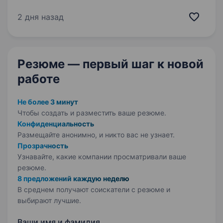
літр бензину. ВИКУП АВТО, ЛІЦЕНЗІЯ, ОДИН
водій на авто. Автопарк «G CAR» шукає водія
2 дня назад
для роботи в таксі у Вашому місті.
Ми пропонуємо:…
Резюме — первый шаг
к новой
работе
Не более 3 минут
Чтобы создать и разместить ваше
резюме.
Конфиденциальность
Размещайте анонимно, и никто вас не узнает.
Прозрачность
Узнавайте, какие компании просматривали ваше
резюме.
8 предложений каждую неделю
В среднем получают соискатели с резюме и
выбирают лучшие.
Ваши имя и фамилия