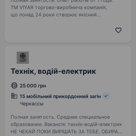
Полная занятость. Опыт работы от 1 года.
ТМ VIYAR торгово-виробнича компанія,
що понад 24 роки створює якісний
український продукт у сфері виготовлення
індивідуальних меблів. Шукаємо в команду
водія — навантажувача (карщика) Ми чекаємо
від Вас: відповідальності…
Технік, водій-електрик
25 000 грн
15 мобільний прикордонний загін
Черкассы
Полная занятость. Среднее специальное
образование. Вакансія: технік-водій-електрик
НЕ ЧЕКАЙ ПОКИ ВИРІШАТЬ ЗА ТЕБЕ, ОБИРАЙ