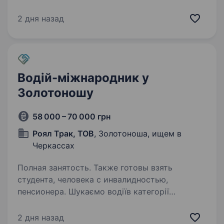
категорією С Е для виконання міжнародних
рейсів. Задачі: Ведення необхідної
2 дня назад
документації. Перевезення вантажів Вимоги:
Водійське посвідчення категорії С Е,
закордонний паспорт, чіп-карта;…
Водій-міжнародник у
Золотоношу
58 000 – 70 000 грн
Роял Трак, ТОВ
, Золотоноша, ищем в
Черкассах
Полная занятость. Также готовы взять
студента, человека с инвалидностью,
пенсионера. Шукаємо водіїв категорії
CE на хороші вантажівки MAN TGX (Euro 5)
База в м. Золотоноша Робота закордоном,
2 дня назад