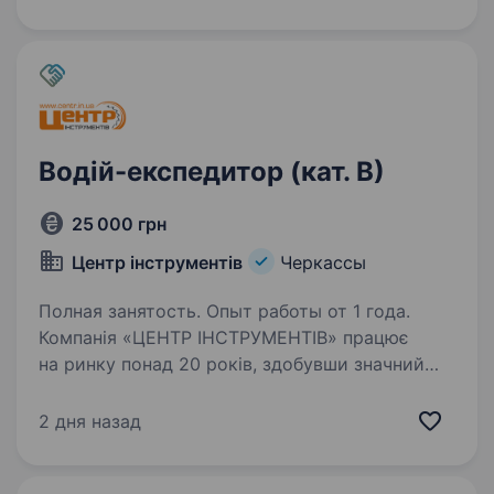
вчасна заробітна плата у відсоток від
заробітку організації + відрядження,
детальніше по телефону. Рейс…
Водій-експедитор (кат. В)
25 000 грн
Центр інструментів
Черкассы
Полная занятость. Опыт работы от 1 года.
Компанія «ЦЕНТР ІНСТРУМЕНТІВ» працює
на ринку понад 20 років, здобувши значний
досвід по роботі продажу та сервісному
обслуговуванні інструментів та обладнання.
2 дня назад
Якщо ви бажаєте отримати можливість
працювати в компанії,…