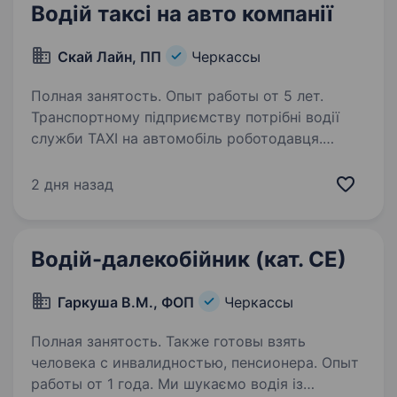
Водій таксі на авто компанії
Скай Лайн, ПП
Черкассы
Полная занятость. Опыт работы от 5 лет.
Транспортному підприємству потрібні водії
служби ТАХI на автомобіль роботодавця.
Вимоги: жінки та чоловіки зі стажем водіння
не менше 5-и років; знання вулиць м. Черкаси;
2 дня назад
дисциплінованість, пунктуальність,…
Водій-далекобійник (кат. СЕ)
Гаркуша В.М., ФОП
Черкассы
Полная занятость. Также готовы взять
человека с инвалидностью, пенсионера. Опыт
работы от 1 года. Ми шукаємо водія із