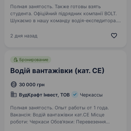
Полная занятость. Также готовы взять
студента. Офіційний підрядник компанії BOLT.
Шукаємо в нашу команду водія-експедитора.
Вимоги: Досвід водіння авто від двох років
(категорія «В»). Відсутність застережень до
2 дня назад
фізичних навантажень. Організованість та…
Бронирование
Водій вантажівки (кат. СЕ)
30 000 грн
ВудКрафт Інвест, ТОВ
Черкассы
Полная занятость. Опыт работы от 1 года.
Вакансія: Водій вантажівки кат.СЕ Місце
роботи: Черкаси Обов’язки: Перевезення
деревини та виробів деревообробного