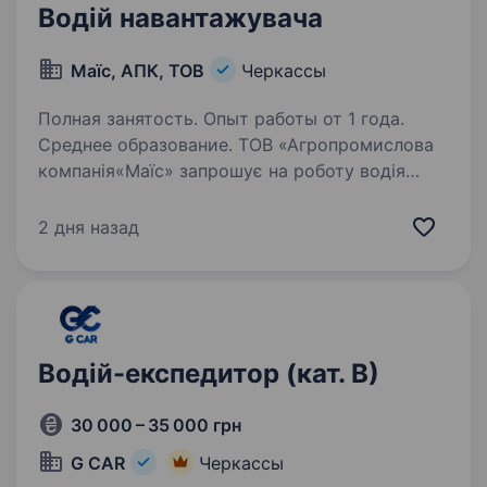
Водій навантажувача
Маїс, АПК, ТОВ
Черкассы
Полная занятость. Опыт работы от 1 года.
Среднее образование. ТОВ «Агропромислова
компанія«Маїс» запрошує на роботу водія
навантажувача. Вимоги: Досвід керування від
1-го року Наявність посвідчення Умови
2 дня назад
роботи: Офіційне працевлаштування, вчасна
виплата заробітної…
Водій-експедитор (кат. В)
30 000 – 35 000 грн
G CAR
Черкассы