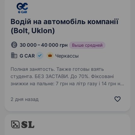
Водій на автомобіль компанії
(Bolt, Uklon)
30 000 – 40 000 грн
Выше средней
G CAR
Черкассы
Полная занятость. Также готовы взять
студента. БЕЗ ЗАСТАВИ. До 70%. Фіксовані
знижки на пальне: 7 грн на літр газу і 14 грн на
літр бензину. ВИКУП АВТО, ЛІЦЕНЗІЯ, ОДИН
водій на авто. Автопарк «G CAR» шукає водія
2 дня назад
для роботи в таксі у Вашому місті.
Ми пропонуємо:…