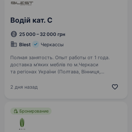
Водій кат. С
25 000 – 32 000 грн
Blest
Черкассы
Полная занятость. Опыт работы от 1 года.
доставка м’яких меблів по м.Черкаси
та регіонах України (Полтава, Вінниця,
Чернівці, Ужгород) Авто: Мерседес 1523 або
MAN (механіка) Офіційне працевлаштування
2 дня назад
Пн-Пт., з 08:00—17:00 ***також потрібен
водій-вантажникн…
Бронирование