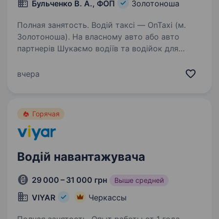
Бульченко В. А., ФОП
Золотоноша
Полная занятость. Водій таксі — OnTaxi (м.
Золотоноша). На власному авто або авто
партнерів Шукаємо водіїв та водійок для
співпраці з сервісом OnTaxi у Золотоноші.
Ви самі вирішуєте, коли і скільки
вчера
працювати — без графіків, планів…
Горячая
Водій навантажувача
29 000 – 31 000 грн
Выше средней
VIYAR
Черкассы