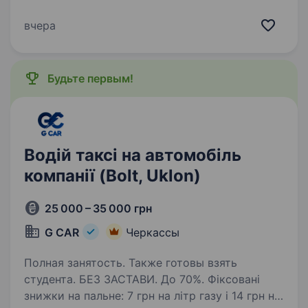
САМ! призов по мобілізації 15 мобільний
прикордонний загін «СТАЛЕВИЙ КОРДОН»
вчера
шукає кандидата на посаду техніка-водія-
електрика в підрозділ…
Будьте первым!
Водій таксі на автомобіль
компанії (Bolt, Uklon)
25 000 – 35 000 грн
G CAR
Черкассы
Полная занятость. Также готовы взять
студента. БЕЗ ЗАСТАВИ. До 70%. Фіксовані
знижки на пальне: 7 грн на літр газу і 14 грн на