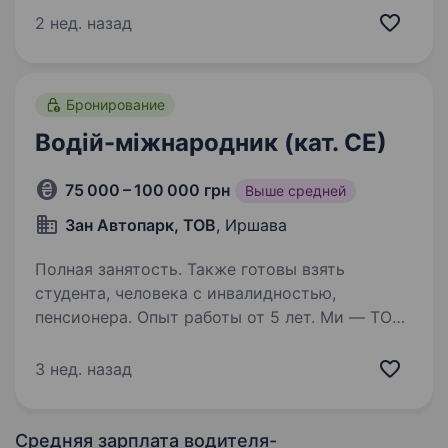
2 нед. назад
Бронирование
Водій-міжнародник (кат. СЕ)
75 000 – 100 000 грн
Выше средней
Зан Автопарк, ТОВ
, Иршава
Полная занятость. Также готовы взять
студента, человека с инвалидностью,
пенсионера. Опыт работы от 5 лет. Ми — ТОВ
«ЗАН АВТОПАРК», транспортно-логістична
компанія з міцною репутацією на ринку
3 нед. назад
міжнародних вантажних перевезень. Наш
основний напрямок по маршруту Україна —
Італія — Україна, де ми цінуємо безпеку та
Средняя зарплата водителя-