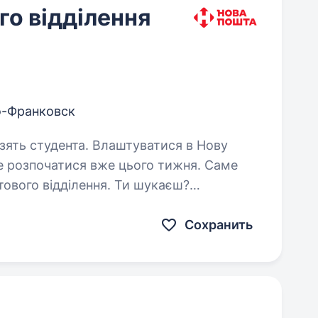
о відділення
-Франковск
 Влаштуватися в Нову
е розпочатися вже цього тижня. Саме
ового відділення. Ти шукаєш?
обітну плату, що виплачується двічі на…
Сохранить