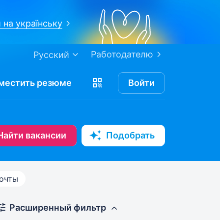
 на українську
Работодателю
Русский
местить
резюме
Войти
Найти вакансии
Подобрать
очты
Расширенный фильтр