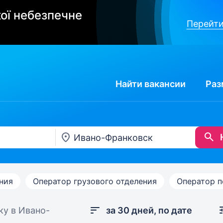
ої небезпечне
Перейти
Найти
вакансии
Раз
ния
Оператор грузового отделения
Оператор п
ку в Ивано-
за 30 дней, по дате