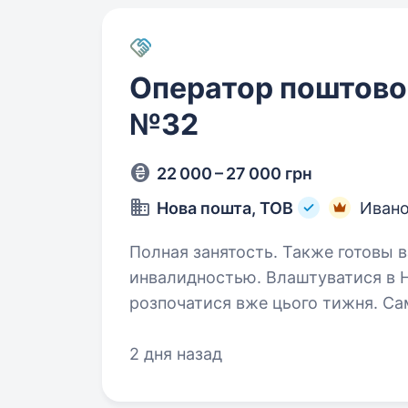
Оператор поштовог
№32
22 000 – 27 000 грн
Нова пошта, ТОВ
Ивано
Полная занятость. Также готовы в
инвалидностью. Влаштуватися в Нову пошту — легко! Твоя кар'єра може
розпочатися вже цього тижня. Са
поштового відділення. Ти шукаєш? Ми гарантуємо
що виплачується двічі на…
2 дня назад