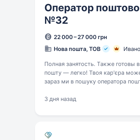
Оператор поштовог
№32
22 000 – 27 000 грн
Нова пошта, ТОВ
Ивано
Полная занятость. Также готовы взять студента.
пошту — легко! Твоя кар'єра мож
зараз ми в пошуку оператора пошт
Ми гарантуємо: Білу зар
3 дня назад