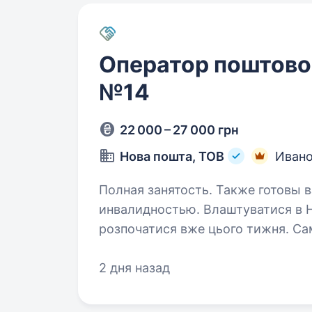
Оператор поштовог
№14
22 000 – 27 000 грн
Нова пошта, ТОВ
Ивано
Полная занятость. Также готовы в
инвалидностью. Влаштуватися в Нову пошту — легко! Твоя кар'єра може
розпочатися вже цього тижня. Са
поштового відділення. Ти шукаєш? Ми гарантуємо
що виплачується двічі на…
2 дня назад