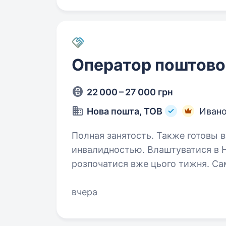
Оператор поштовог
22 000 – 27 000 грн
Нова пошта, ТОВ
Ивано
Полная занятость. Также готовы в
инвалидностью. Влаштуватися в Нову пошту — легко! Твоя кар'єра може
розпочатися вже цього тижня. Са
поштового відділення. Ти шукаєш? Ми гарантуємо
що виплачується двічі на…
вчера