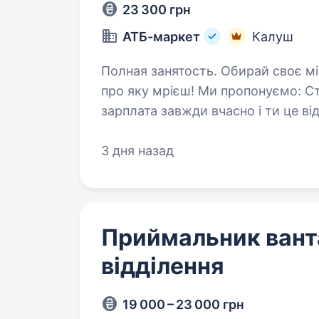
23 300 грн
АТБ-маркет
Калуш
Полная занятость. Обирай своє місце в команді лідера та будуй кар'єру
про яку мрієш! Ми пропонуємо: Стабільність і впевненість — в АТБ
зарплата завжди вчасно і ти це відчуєш. Офіційне працевлашту
тільки згідно з законодавством,…
3 дня назад
Приймальник ван
відділення
19 000 – 23 000 грн