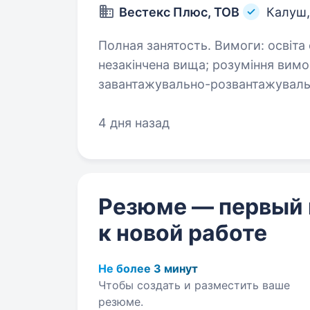
Вестекс Плюс, ТОВ
Калуш
Полная занятость. Вимоги: освіта середня, середня-спеціальна,
незакінчена вища; розуміння вимог по техніці безпеки при проведенні
завантажувально-розвантажувальних робіт; вміння вико
завдання; відповідальність,…
4 дня назад
Резюме — первый
к новой работе
Не более 3 минут
Чтобы создать и разместить ваше
резюме.