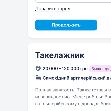
Добавить город
Продолжить
Такелажник
20 000 – 120 000 грн
Выше сре
Самохідний артилерійський ди
Полная занятость. Также готовы в
инвалидностью. Місце роботи: Вакансія передбачає службу
в артилерійському підрозділі бри
досвід, а також без досвіду робо