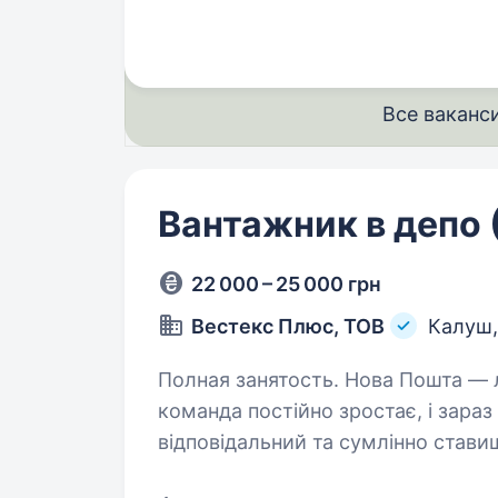
на посаду такелажника в САМО
Все ваканс
Вантажник в депо 
22 000 – 25 000 грн
Вестекс Плюс, ТОВ
Калуш
Полная занятость. Нова Пошта — лідер експрес-доставки в Україні. Наша
команда постійно зростає, і зараз
відповідальний та сумлінно став
з посилками клієнтів так,…