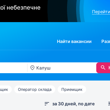
ої небезпечне
Перейти
Найти
вакансии
Раз
вщик
Оператор склада
Приемщик
за 30 дней, по дате