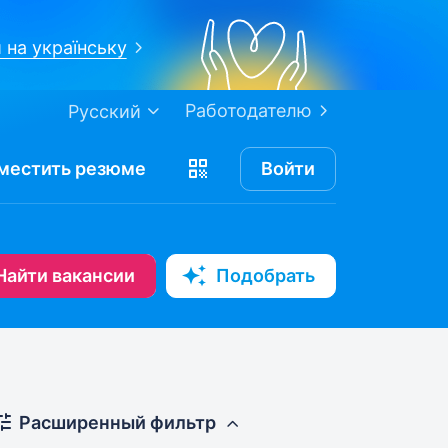
 на українську
Работодателю
Русский
местить
резюме
Войти
Найти вакансии
Подобрать
Расширенный фильтр