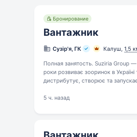
Бронирование
Вантажник
Сузір'я, ГК
Калуш,
1,5 
Полная занятость. Suziria Group — сімейна група компаній, яка понад 33
роки розвиває зооринок в Україні
дистрибутує, створює та запуска
зооритейлом країни. Запрошуєм
5 ч. назад
Вантажник