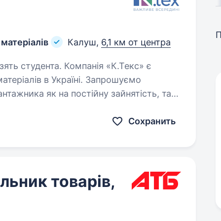
 матеріалів
Калуш,
6,1 км от центра
 Компанія «К.Текс» є
теріалів в Україні. Запрошуємо
нтажника як на постійну зайнятість, так і
моги: розглядаємо як з досвідом роботи…
Сохранить
ьник товарів,