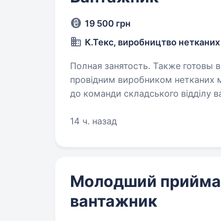
19 500 грн
К.Текс, виробництво нетканих
Полная занятость. Также готовы взять студента.
провідним виробником нетканих ма
до команди складського відділу ва
на підробіток. Ви
14 ч. назад
Молодший приймал
вантажник