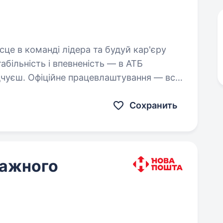
вання — все
Сохранить
тажного