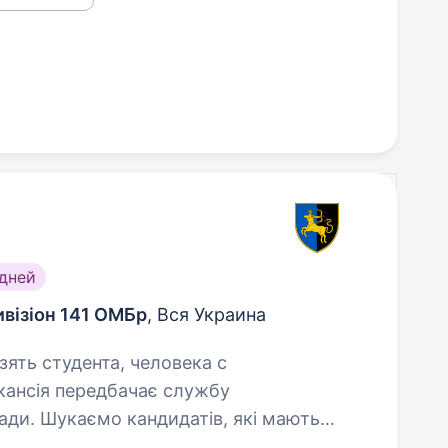
дней
візіон 141 ОМБр
, Вся Украина
зять студента, человека с
гади. Шукаємо кандидатів, які мають
ти з артилерійськими системами