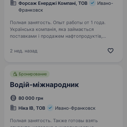
Форсаж Енерджі Компані, ТОВ
Ивано-
Франковск
Полная занятость. Опыт работы от 1 года.
Українська компанія, яка займається
поставками і продажем нафтопродуктів,
шукає на постійну роботу водія-міжнародника
на вантажний автомобіль-паливовоз,
2 нед. назад
напівпричіп. Рейси Україна-Польща (Чехія,
Литва, Румунія)-Україна,…
Бронирование
Водій-міжнародник
80 000 грн
Ніка ІВ, ТОВ
Ивано-Франковск
Полная занятость. Также готовы взять