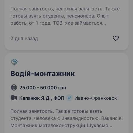
Полная занятость, неполная занятость. Также
готовы взять студента, пенсионера. Опыт
работы от 1 года. ТОВ, яке займається
перевезенням та оптовою реалізацією
нафтопродуктів, шукає чоловіка або жінку
2 дня назад
на посаду водія бензовозу. Перевезення
нафтопродуктів. Умови роботи: поїздки
за кордон (Литва, Латвія, Румунія, Болгарія)…
Водій-монтажник
25 000 – 50 000 грн
Капанюк Я.Д., ФОП
Ивано-Франковск
Полная занятость. Также готовы взять
студента, человека с инвалидностью. Вакансія:
Монтажник металоконструкцій Шукаємо
в команду відповідального та працьовитого