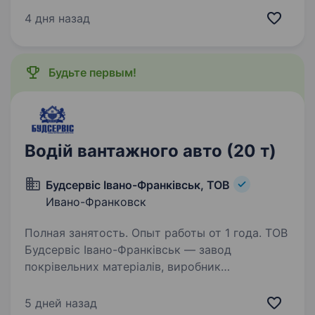
монтажника. Обов’язки: Монтаж
4 дня назад
металоконструкцій (а саме — автомобільних
та вагонних ваг); Монтаж готових фундаментів
до них;…
Будьте первым!
Водій вантажного авто (20 т)
Будсервіс Івано-Франківськ, ТОВ
Ивано-Франковск
Полная занятость. Опыт работы от 1 года. ТОВ
Будсервіс Івано-Франківськ — завод
покрівельних матеріалів, виробник
металочерепиці та профнастилу, який працює
на українському ринку з 2005 року запрошує
5 дней назад