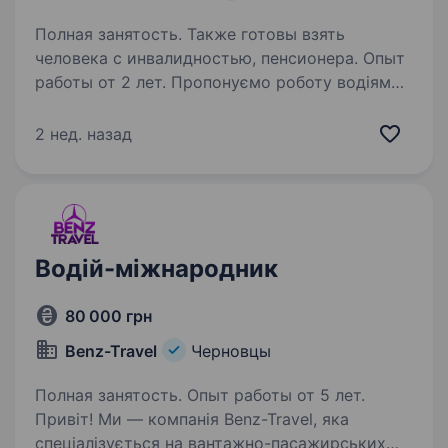
Полная занятость. Также готовы взять
человека с инвалидностью, пенсионера. Опыт
работы от 2 лет. Пропонуємо роботу водіям
далекобійникам на тягач з напівпричепом,
кругорейсами та відрядженнями за кордон
2 нед. назад
в напрямку Болгарії, Туреччини Вимоги: Стаж
водіння від 2-хроків, без шкідливих звичок,
порядність, пунктуальність,…
Водій-міжнародник
80 000 грн
Benz-Travel
Черновцы
Полная занятость. Опыт работы от 5 лет.
Привіт! Ми — компанія Benz-Travel, яка
спеціалізується на вантажно-пасажирських