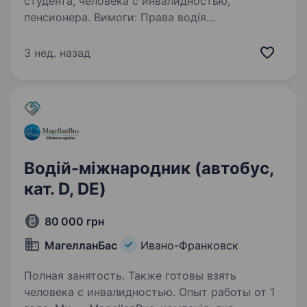
студента, человека с инвалидностью,
пенсионера. Вимоги: Права водія
міжнародника, категорія С, Е закордонний
паспорт Умови роботи:. Робота в українській
3 нед. назад
фірмі Західтехнотранс. Перевезення вантажів
Україна-Європа-Україна Надається
бронювання Телефонувати…
Водій-міжнародник (автобус,
кат. D, DE)
80 000 грн
МагелланБас
Ивано-Франковск
Полная занятость. Также готовы взять
человека с инвалидностью. Опыт работы от 1