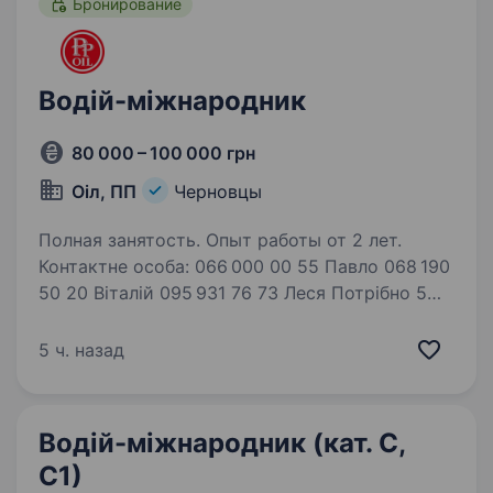
Бронирование
Водій-міжнародник
80 000 – 100 000 грн
Оіл, ПП
Черновцы
Полная занятость. Опыт работы от 2 лет.
Контактне особа: 066 000 00 55 Павло 068 190
50 20 Віталій 095 931 76 73 Леся Потрібно 5
водіїв на бензовоз АДР, для перевезень
по Україні та міжнародних (Румунія). Повна
5 ч. назад
зайнятість, висока зарплата. Бронювання…
Водій-міжнародник (кат. С,
С1)