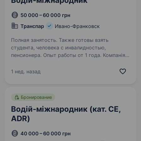
Водій-міжнародник
50 000 – 60 000 грн
Транспар
Ивано-Франковск
Полная занятость. Также готовы взять
студента, человека с инвалидностью,
пенсионера. Опыт работы от 1 года. Компанія
шукає водія-міжнародника для здійснення
перевезень Україна — Європа. Вимоги:
1 нед. назад
категорія СЕ; досвід роботи від 1 року на
міжнародних напрямках; наявність чіп карти
водія; біометричний закордонний…
Бронирование
Водій-міжнародник (кат. СЕ,
ADR)
40 000 – 60 000 грн