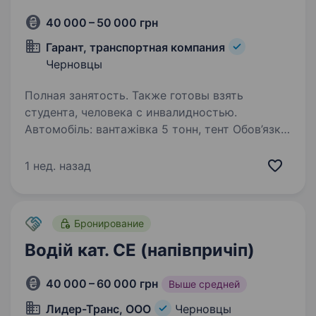
40 000 – 50 000 грн
Гарант, транспортная компания
Черновцы
Полная занятость. Также готовы взять
студента, человека с инвалидностью.
Автомобіль: вантажівка 5 тонн, тент Обов’язки
Міжнародні перевезення за маршрутами:
Україна — Румунія — Болгарія (та зворотні
1 нед. назад
рейси). Супровід і збереження вантажу.
Контроль завантаження/розвантаження (без…
Бронирование
Водій кат. СЕ (напівпричіп)
40 000 – 60 000 грн
Выше средней
Лидер-Транс, ООО
Черновцы