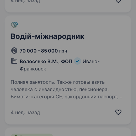
4 нед. назад
здійснювати перевезення вантажу
по Хмельницьку-Хмельницькій…
Водій-міжнародник
70 000 – 85 000 грн
Волосянко В.М., ФОП
Ивано-
Франковск
Полная занятость. Также готовы взять
человека с инвалидностью, пенсионера.
Вимоги: категорія СЕ, закордонний паспорт,
чіп карта, код 95 Умови роботи: відрядження
Обов’язки: сумлінність, відповідальність,
4 нед. назад
бажання працювати