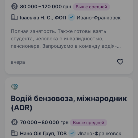
80 000 – 120 000 грн
Выше средней
Іваськів Н. С., ФОП
Ивано-Франковск
Полная занятость. Также готовы взять
студента, человека с инвалидностью,
пенсионера. Запрошуємо в команду водія-
міжнародника для виконання рейсів
за маршрутами Україна — країни
вчера
Європейського Союзу. Потрібні водії
з категорією CE на: тентовані напівпричепи
(штори) трали для перевезення негабаритних…
Водій бензовоза, міжнародник
(ADR)
70 000 – 80 000 грн
Выше средней
Нано Оіл Груп, ТОВ
Ивано-Франковск