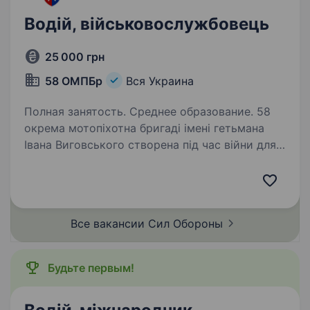
Водій, військовослужбовець
25 000 грн
58 ОМПБр
Вся Украина
Полная занятость. Среднее образование. 58
окрема мотопіхотна бригаді імені гетьмана
Івана Виговського створена під час війни для
захисту Українського народу. Наш бойовий
шлях пройшов через оборону населених
пунктів Донеччини та Луганщини. А з 24
лютого…
Все вакансии Сил
Обороны
Будьте первым!