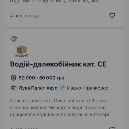
года. Ми — MagellanBus, компанія, яка
об'єднує Україну та Європу зручними
та безпечними міжнародними автобусними
4 нед. назад
перевезеннями. Ми доставляємо пасажирів і
багаж до Франції та Швейцарії, створюючи
комфортний зв’язок між…
Водій-далекобійник кат. СЕ
50 000 – 80 000 грн
Лука Палет Хаус
Ивано-Франковск
Полная занятость. Опыт работы от 1 года.
Основні вимоги: Чіп карта водія, бажання
працювати Водійське посвідчення категорії СЕ
Відсутність шкідливих звичок Охайність
відповідальність Умови роботи: Потрібно