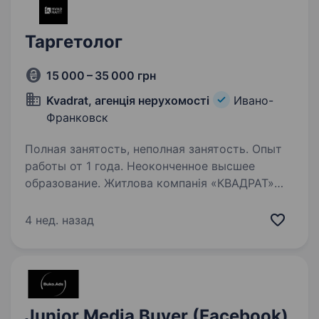
Таргетолог
15 000 – 35 000 грн
Kvadrat, агенція нерухомості
Ивано-
Франковск
Полная занятость, неполная занятость. Опыт
работы от 1 года. Неоконченное высшее
образование. Житлова компанія «КВАДРАТ»
шукає досвідченого таргетолога, який вміє
працювати з результатом, масштабувати
4 нед. назад
рекламу та адаптуватися під різні ринки.
Формат роботи: повна або неповна зайнятість.
Задачі: Запуск, оптимізація…
Junior Media Buyer (Facebook)