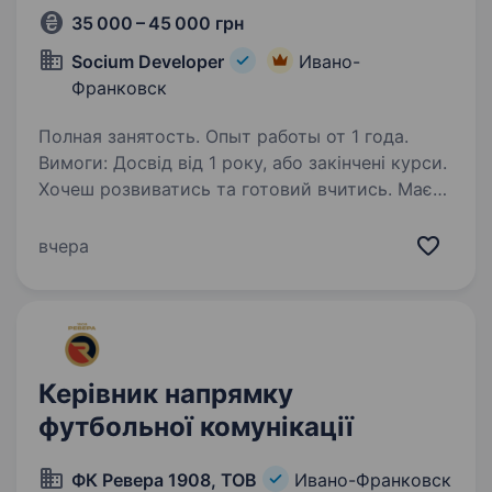
35 000 – 45 000 грн
Socium Developer
Ивано-
Франковск
Полная занятость. Опыт работы от 1 года.
Вимоги: Досвід від 1 року, або закінчені курси.
Хочеш розвиватись та готовий вчитись. Маєш
сильні навички комунікації: вмієш чітко
формулювати думки, тримати структуру
вчера
розмови, не губишся перед складними…
Керівник напрямку
футбольної комунікації
ФК Ревера 1908, ТОВ
Ивано-Франковск