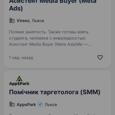
Асистент Media Buyer (Meta
Ads)
Virexo
, Львов
Полная занятость. Также готовы взять
студента, человека с инвалидностью.
Асистент Media Buyer (Meta Ads)Ми —
команда, яка працює з міжнародними
проєктами у вертикалі Social/Dating
1 нед. назад
та постійно масштабує рекламні кампанії
на глобальних ринках. Мінімальний досвід
роботи таргетологом, Media…
Помічник таргетолога (SMM)
AppsPark
Львов