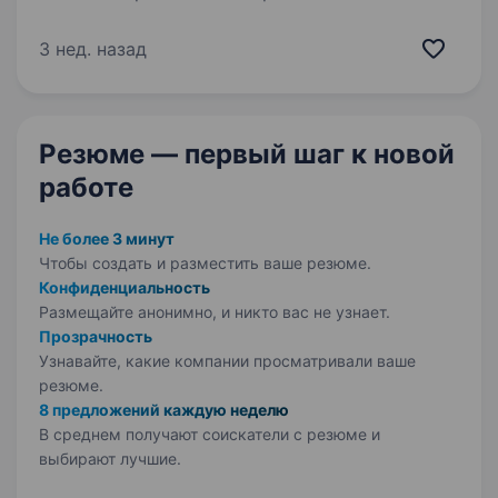
спеціалістMagellanBus — транспортна
компанія, 20 років на ринку міжнародних
3 нед. назад
пасажирських перевезень (Франція,
Швейцарія) та доставки посилок. У зв’язку
з розвитком компанії шукаємо маркетолога
Резюме — первый шаг
к новой
в команду…
работе
Не более 3 минут
Чтобы создать и разместить ваше
резюме.
Конфиденциальность
Размещайте анонимно, и никто вас не узнает.
Прозрачность
Узнавайте, какие компании просматривали ваше
резюме.
8 предложений каждую неделю
В среднем получают соискатели с резюме и
выбирают лучшие.