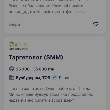
Высшее образование. Ключові вимоги
до кандидата Наявність портфоліо —
обов’язкова демонстрація успішних кейсів
(фото, змонтовані Reels/TikTok). Мобільна
вчера
зйомка — вміння якісно знімати на телефон у
різних умовах освітлення. Навички…
Таргетолог (SMM)
25 000 – 35 000 грн
Вудбудпром, ТОВ
Львов
Полная занятость. Опыт работы от 1 года.
Ми компанія ВудБудПром яка представляє
надзвичайно багатий асортимент
будматеріалів на вибір (шпаклівки, фарби,