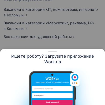
Вакансии в категории «IT, компьютеры, интернет»
в Коломыи
Вакансии в категории «Маркетинг, реклама, PR»
в Коломыи
Все вакансии для удаленной работы
Ищете роботу? Загрузите приложение
Русский
Work.ua
Ресурсы
Контакты
О нас
Карьера