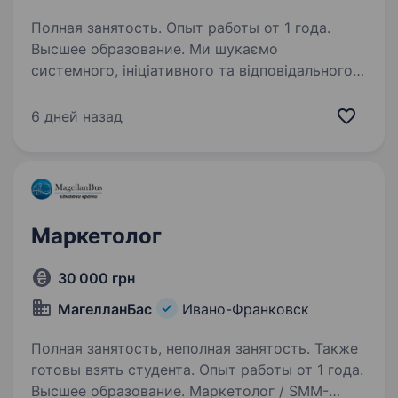
Полная занятость. Опыт работы от 1 года.
Высшее образование. Ми шукаємо
системного, ініціативного та відповідального
маркетолога / спеціаліста з трафіку, який вміє
працювати з різними каналами залучення
6 дней назад
клієнтів (від нерухомості на профільних
майданчиках до таргетованої реклами)…
Маркетолог
30 000 грн
МагелланБас
Ивано-Франковск
Полная занятость, неполная занятость. Также
готовы взять студента. Опыт работы от 1 года.
Высшее образование. Маркетолог / SMM-