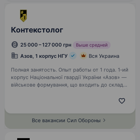
Контекстолог
25 000 – 127 000 грн
Выше средней
Азов, 1 корпус НГУ
Вся Украина
Полная занятость. Опыт работы от 1 года. 1-ий
корпус Національної гвардії України «Азов» —
військове формування, що входить до складу
НГУ. Підрозділ збирає команду вмотивованих
фахівців, які готові бути прикладом
та працювати разом на перемогу. Обов’язки:…
Все вакансии Сил
Обороны