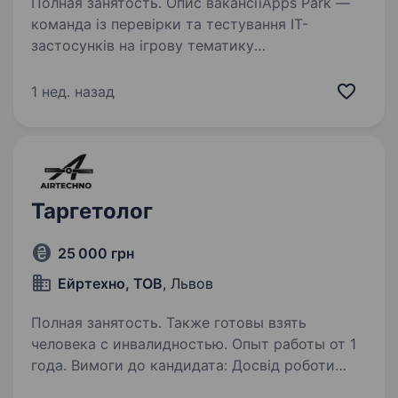
Полная занятость. Опис вакансіїApps Park —
команда із перевірки та тестування IT-
застосунків на ігрову тематику
Ми перевіряємо програми на відповідність
вимогам, виявляємо приховані умови
1 нед. назад
та ризики, щоб гарантувати безпеку для
користувачів…
Таргетолог
25 000 грн
Ейртехно, ТОВ
, Львов
Полная занятость. Также готовы взять
человека с инвалидностью. Опыт работы от 1
года. Вимоги до кандидата: Досвід роботи
таргетологом від 1 року (Facebook Ads,