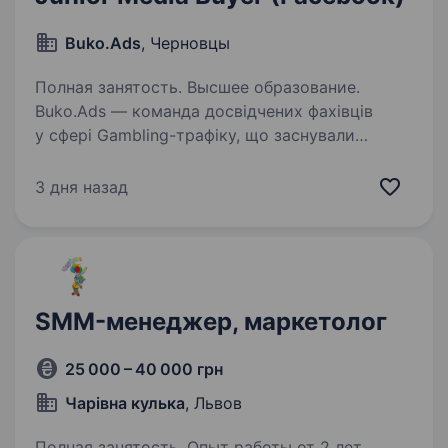
Buko.Ads
, Черновцы
Полная занятость. Высшее образование.
Buko.Ads — команда досвідчених фахівців
у сфері Gambling-трафіку, що заснували
компанію в Чернівцях із метою створити
топову команду на ринку performance-
3 дня назад
маркетингу. Ми цінуємо енергію, амбіції
та бажання розвиватися,…
SMM-менеджер, маркетолог
25 000 – 40 000 грн
Чарівна кулька
, Львов
Полная занятость. Опыт работы от 2 лет.