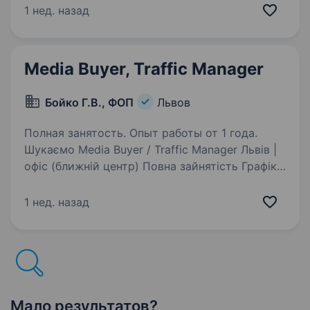
Instagram Ads; Google Ads). Впевнене
1 нед. назад
володіння Meta Ads Manager: налаштування
кампаній, аудиторій, ретаргетингу, A/B
тестування. Розуміння…
Media Buyer, Traffic Manager
Бойко Г.В., ФОП
Львов
Полная занятость. Опыт работы от 1 года.
Шукаємо Media Buyer / Traffic Manager Львів |
офіс (ближній центр) Повна зайнятість Графік
роботи: Пн-Пт, 10:00—18:00 (офіс, не
віддалено) Ми — команда, що займається
1 нед. назад
digital-маркетингом та просуванням онлайн-
продуктів…
Мало результатов?