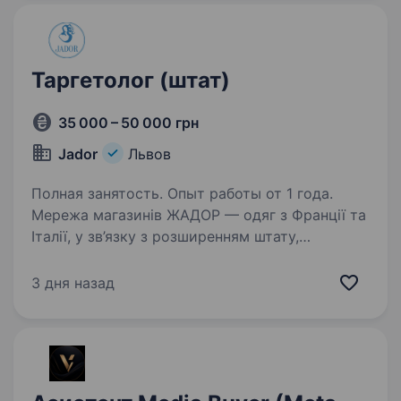
Таргетолог (штат)
35 000 – 50 000 грн
Jador
Львов
Полная занятость. Опыт работы от 1 года.
Мережа магазинів ЖАДОР — одяг з Франції та
Італії, у зв’язку з розширенням штату,
запрошує на роботу — Таргетолога.Шукаємо
фахівця, який відповідає за запуск,
3 дня назад
оптимізацію та аналітику рекламних кампаній
у Meta Ads…