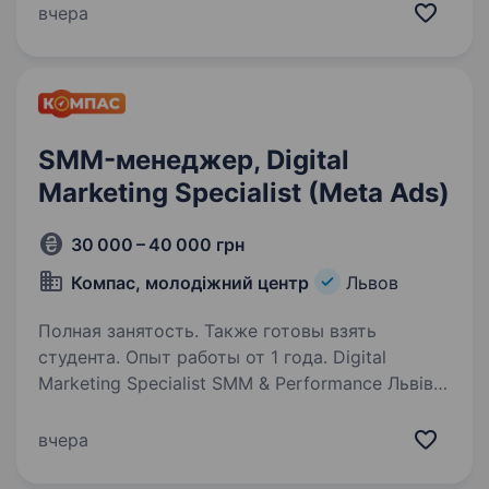
лаки, масла, віск і багато іншого). У нас амбітні
вчера
плани, саме тому ми шукаємо Таргетологів
та Smm…
SMM-менеджер, Digital
Marketing Specialist (Meta Ads)
30 000 – 40 000 грн
Компас, молодіжний центр
Львов
Полная занятость. Также готовы взять
студента. Опыт работы от 1 года. Digital
Marketing Specialist SMM & Performance Львів |
Повна зайнятість | Офіційне працевлаштування
Шукаємо маркетолога, який любить не лише
вчера
запускати рекламу, а й створювати контент,
тестувати гіпотези та бачити…