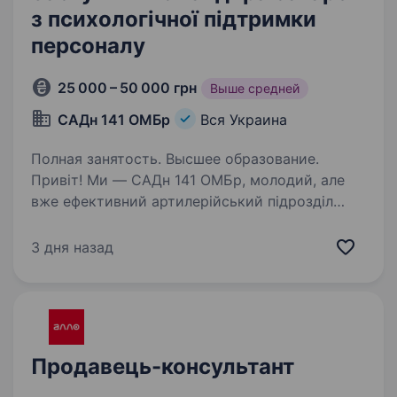
з психологічної підтримки
персоналу
25 000 – 50 000 грн
Выше средней
САДн 141 ОМБр
Вся Украина
Полная занятость. Высшее образование.
Привіт! Ми — САДн 141 ОМБр, молодий, але
вже ефективний артилерійський підрозділ
Збройних Сил України. Наша місія —
знищувати ворога найсучаснішими методами,
3 дня назад
підтримуючи один одного та цінуючи кожне
життя. Ми прагнемо…
Продавець-консультант