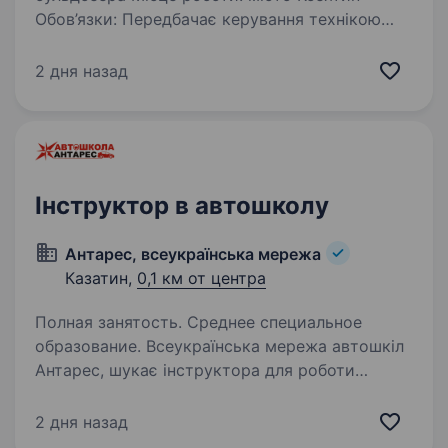
Обов’язки: Передбачає керування технікою
для земляних, дорожніх та будівельних робіт
(розробка, переміщення ґрунту, планування).
2 дня назад
Слідкує за роботою…
Інструктор в автошколу
Антарес, всеукраїнська мережа
Казатин,
0,1 км от центра
Полная занятость. Среднее специальное
образование. Всеукраїнська мережа автошкіл
Антарес, шукає інструктора для роботи
в автошколі у місті Козятин. Вимоги: чоловік
або жінка військовий квиток для
2 дня назад
працевлаштування не потрібен стресостійкість