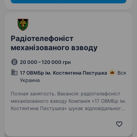
Радіотелефоніст
механізованого взводу
20 000 – 120 000 грн
17 ОВМБр ім. Костянтина Пестушка
Вся
Украина
Полная занятость. Вакансія: радіотелефоніст
механізованого взводу Компанія «17 ОВМБр ім.
Костянтина Пестушка» шукає відповідального
та відданого радіотелефоніста для
забезпечення зв’язку у складі механізованого
взводу. Основні обов’язки…