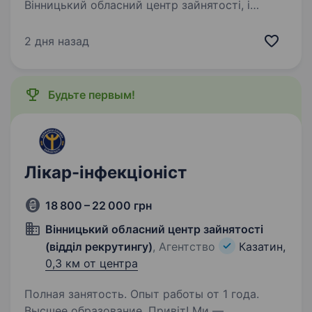
Вінницький обласний центр зайнятості, і
ми допомагаємо людям знаходити роботу,
а роботодавцям — кваліфіковані кадри. Наразі
2 дня назад
ми шукаємо лікаря анестезіолога для одного
з медичних закладів у місті Козятин…
Будьте первым!
Лікар-інфекціоніст
18 800 – 22 000 грн
Вінницький обласний центр зайнятості
(відділ рекрутингу)
, Агентство
Казатин,
0,3 км от центра
Полная занятость. Опыт работы от 1 года.
Высшее образование. Привіт! Ми —