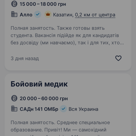
15 000 – 18 000 грн
Алло
Казатин,
0,2 км от центра
Полная занятость. Также готовы взять
студента. Вакансія підійде як для кандидатів
без досвіду (ми навчаємо), так і для тих, хто
вже працював в продажах — у такому
випадку ви зможете швидше адаптуватись і
3 дня назад
впливати на свій дохід. Чому варто розглянути
цю вакансію:…
Бойовий медик
20 000 – 60 000 грн
САДн 141 ОМБр
Вся Украина
Полная занятость. Среднее специальное
образование. Привіт! Ми — самохідний