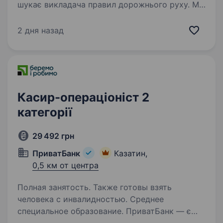
шукає викладача правил дорожнього руху. Ми
є провідним провайдером послуг з навчання
водіння в Україні та забезпечуємо нашим
2 дня назад
учням найвищий рівень навчання
з дотриманням вимог…
Касир-операціоніст 2
категорії
29 492 грн
ПриватБанк
Казатин,
0,5 км от центра
Полная занятость. Также готовы взять
человека с инвалидностью. Среднее
специальное образование. ПриватБанк — є