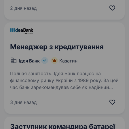
найбільшим банком України та одним
з найбільш інноваційних банків світу. Займає
2 дня назад
лідуючі позиції за всіма фінансовими
показниками в галузі та складає близько
чверті всієї банківської системи країни…
Менеджер з кредитування
Ідея Банк
Казатин
Полная занятость. Ідея Банк працює на
фінансовому ринку України з 1989 року. За цей
час банк зарекомендував себе як надійний
фінансовий партнер для клієнтів. Наша
справжня цінність — Команда, що надихає
3 дня назад
та дбає про розвиток персоналу,…
Заступник командира батареї