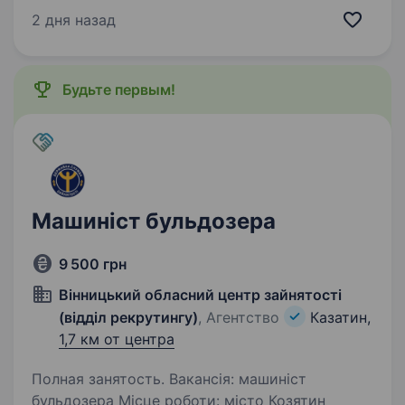
лікаря-офтальмолога у місті Козятин
2 дня назад
Хмільницького району. Якщо ти прагнеш
застосувати свої професійні знання,
допомагати…
Будьте первым!
Машиніст бульдозера
9 500 грн
Вінницький обласний центр зайнятості
(відділ рекрутингу)
, Агентство
Казатин,
1,7 км от центра
Полная занятость. Вакансія: машиніст
бульдозера Місце роботи: місто Козятин