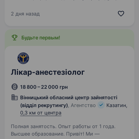
AB InBev Efes в Україні, оголошує про
відкриття позиції Торговельний/а
2 дня назад
представник/ця в м. Козятин та район.
Ви матимете нагоду працювати з продукцією
компанії AB InBev…
Будьте первым!
Лікар-анестезіолог
18 800 – 22 000 грн
Вінницький обласний центр зайнятості
(відділ рекрутингу)
, Агентство
Казатин,
0,3 км от центра
Полная занятость. Опыт работы от 1 года.
Высшее образование. Привіт! Ми —