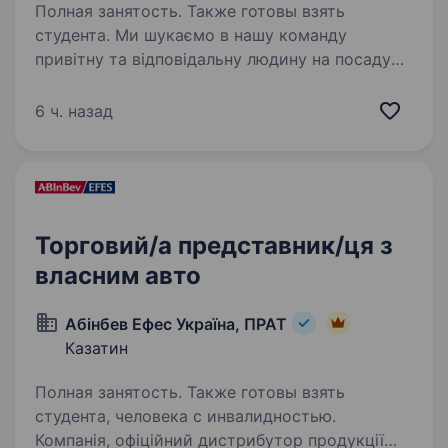
Полная занятость. Также готовы взять
студента. Ми шукаємо в нашу команду
привітну та відповідальну людину на посаду
бариста. Що ми очікуємо: комунікабельність
та доброзичливість відповідальність
6 ч. назад
та пунктуальність бажання працювати
та розвиватися досвід…
Торговий/а представник/ця з
власним авто
Абінбев Ефес Україна, ПРАТ
Казатин
Полная занятость. Также готовы взять
студента, человека с инвалидностью.
Компанія, офіційний дистрибутор продукції