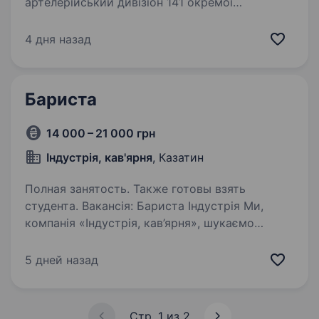
артелерійський дивізіон 141 окремої
механізованої бригади, молодий, але вже
ефективний підрозділ, який бореться за мир і
4 дня назад
безпеку України. Наше головне завдання —
захищати наших людей і країну,…
Бариста
14 000 – 21 000 грн
Індустрія, кав'ярня
, Казатин
Полная занятость. Также готовы взять
студента. Вакансія: Бариста Індустрія Ми,
компанія «Індустрія, кав’ярня», шукаємо
енергійного та мотивованого кандидата
на посаду бариста. Якщо ти любиш каву
5 дней назад
та хочеш працювати в дружній команді,
то ця вакансія саме для тебе!…
Стр. 1 из 2