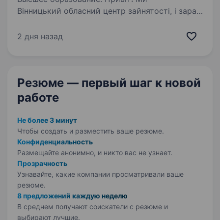
Вінницький обласний центр зайнятості, і зараз
шукаємо лікаря-інфекціоніста для роботи
в Козятині. Якщо ти хочеш застосувати свої
2 дня назад
знання та досвід у сфері інфекційних хвороб,
допомагати пацієнтам та робити…
Резюме — первый шаг
к новой
работе
Не более 3 минут
Чтобы создать и разместить ваше
резюме.
Конфиденциальность
Размещайте анонимно, и никто вас не узнает.
Прозрачность
Узнавайте, какие компании просматривали ваше
резюме.
8 предложений каждую неделю
В среднем получают соискатели с резюме и
выбирают лучшие.