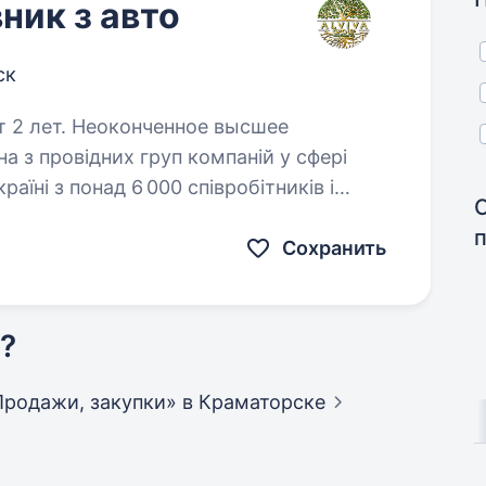
ник з авто
ск
т 2 лет. Неоконченное высшее
раїні з понад 6 000 співробітників і
аїнській родині та більш ніж 30 країнах
Сохранить
?
«Продажи, закупки»
в Краматорске