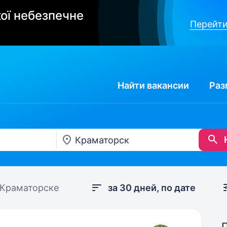
ої небезпечне
Перейти
Найти
вакансии
Раз
 Краматорске
за 30 дней, по дате