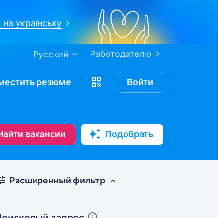
 на українську
Работодателю
Русский
местить
резюме
Войти
Найти вакансии
Подобрать
Расширенный фильтр
Поисковый запрос