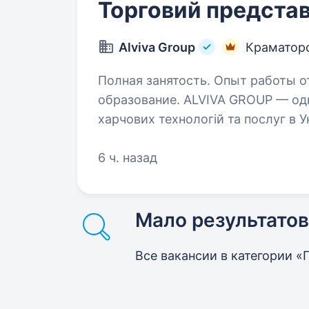
Торговий представ
Alviva Group
Краматор
Полная занятость. Опыт работы о
образование. ALVIVA GROUP — одна з провідних груп компаній у сфері
харчових технологій та послуг в Ук
брендами, які знають у кожній укр
світу. Наша місія —…
6 ч. назад
Мало результатов
Все вакансии в категории 