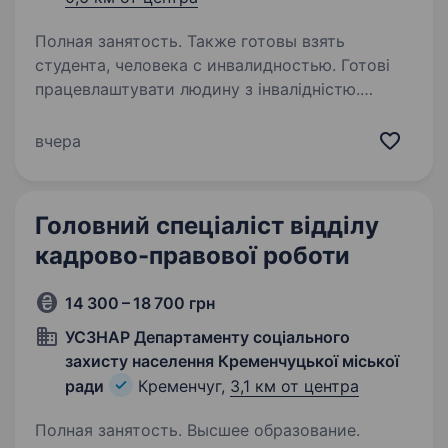
Полная занятость. Также готовы взять
студента, человека с инвалидностью. Готові
працевлаштувати людину з інвалідністю.
Вимоги: впевнений у собі, у тебе грамотна
добре поставлена ​​мова (вільно володієш
вчера
українською мовою усно та письмово);
активний та орієнтований на результат; …
Головний спеціаліст відділу
кадрово-правової роботи
14 300 – 18 700 грн
УСЗНАР Департаменту соціального
захисту населення Кременчуцької міської
ради
Кременчуг,
3,1 км от центра
Полная занятость. Высшее образование.