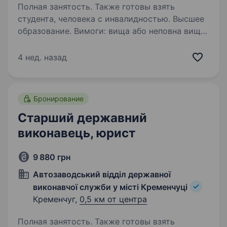
Полная занятость. Также готовы взять
студента, человека с инвалидностью. Высшее
образование. Вимоги: вища або неповна вища
юридична освіта ‌досвід роботи
необов’язковий‌ вміння працювати в команді,
4 нед. назад
відповідальність, уважність до деталей
готовність працювати в умовах дедлайнів
та вимогливого режиму…
Бронирование
Старший державний
виконавець, юрист
9 880 грн
Автозаводський відділ державної
виконавчої служби у місті Кременчуці
Кременчуг,
0,5 км от центра
Полная занятость. Также готовы взять