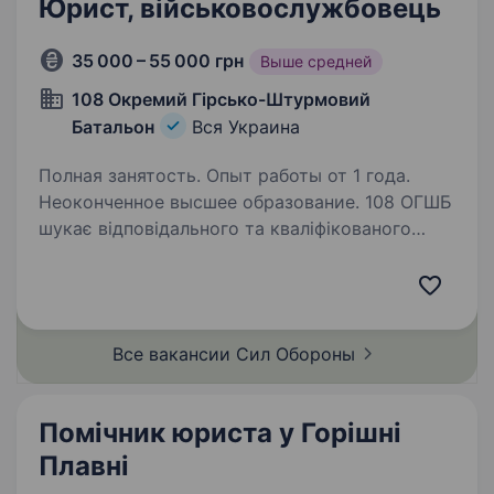
Юрист, військовослужбовець
35 000 – 55 000 грн
Выше средней
108 Окремий Гірсько-Штурмовий
Батальон
Вся Украина
Полная занятость. Опыт работы от 1 года.
Неоконченное высшее образование. 108 ОГШБ
шукає відповідального та кваліфікованого
юриста, який бажає об'єднати свою
професійну кар'єру з військовою службою.
Ми пропонуємо високу заробітну плату,
можливість вдосконалення військових
Все вакансии Сил
Обороны
навичок. Вимоги:…
Помічник юриста у Горішні
Плавні