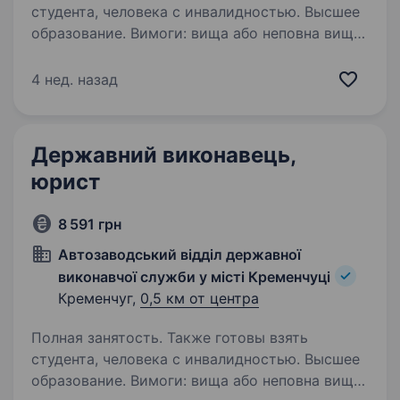
студента, человека с инвалидностью. Высшее
образование. Вимоги: вища або неповна вища
юридична освіта ‌досвід роботи
необов’язковий‌ вміння працювати в команді,
4 нед. назад
відповідальність, уважність до деталей
готовність працювати в умовах дедлайнів
та вимогливого режиму…
Державний виконавець,
юрист
8 591 грн
Автозаводський відділ державної
виконавчої служби у місті Кременчуці
Кременчуг,
0,5 км от центра
Полная занятость. Также готовы взять
студента, человека с инвалидностью. Высшее
образование. Вимоги: вища або неповна вища