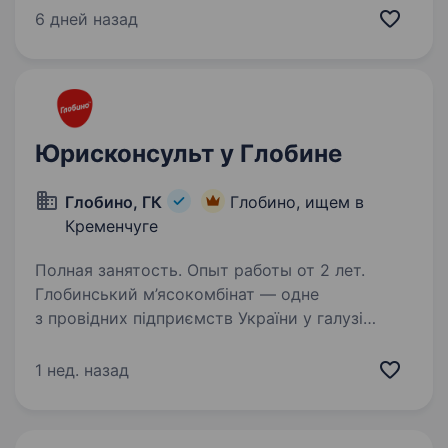
нерухомістю запрошує у свою команду
6 дней назад
Провідного юрисконсульта Ваші основні
завдання: правове супроводження відкриття
та закриття…
Юрисконсульт у Глобине
Глобино, ГК
Глобино, ищем в
Кременчуге
Полная занятость. Опыт работы от 2 лет.
Глобинський м’ясокомбінат — одне
з провідних підприємств України у галузі
виробництва м’ясної продукції, яке постійно
розвивається та вдосконалюється.
1 нед. назад
Ми шукаємо відповідального
та кваліфікованого Юрисконсульта,…