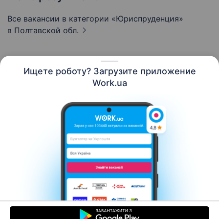
Все вакансии в категории «Юриспруденция»
в Полтавской обл.
Ищете роботу? Загрузите приложение
Русский
Work.ua
Ресурсы
Контакты
О нас
Карьера
Новости Work.ua
Помощь
Условия использования
Работодателю