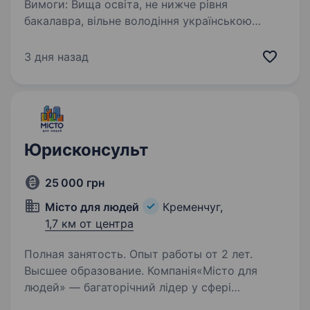
Вимоги: Вища освіта, не нижче рівня
бакалавра, вільне володіння українською
мовою. Умови роботи: Пн — Чт з 08.00
до 17.15, обідня перерва з 12.00 до 13.00, Пт —
3 дня назад
з 08.00 до 16.00, обідня перерва з 12.00
до 13.00…
Юрисконсульт
25 000 грн
Місто для людей
Кременчуг,
1,7 км от центра
Полная занятость. Опыт работы от 2 лет.
Высшее образование. Компанія«Місто для
людей» — багаторічний лідер у сфері
управління житловою та комерційною