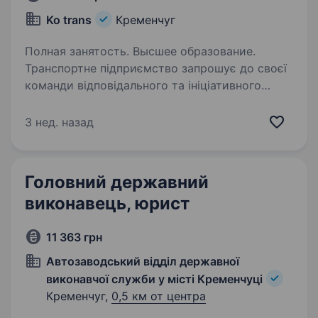
Ko trans
Кременчуг
Полная занятость. Высшее образование.
Транспортне підприємство запрошує до своєї
команди відповідального та ініціативного
юриста, який забезпечуватиме правову
підтримку діяльності компанії. Обов’язки:
3 нед. назад
Підготовка, перевірка та супровід договорів
(постачання,…
Головний державний
виконавець, юрист
11 363 грн
Автозаводський відділ державної
виконавчої служби у місті Кременчуці
Кременчуг,
0,5 км от центра