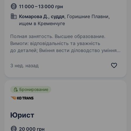
11 000 – 13 000 грн
Комарова Д., суддя
, Горишние Плавни,
ищем в Кременчуге
Полная занятость. Высшее образование.
Вимоги: відповідальність та уважність
до деталей; Вміння вести діловодство уміння
користуватися оргтехнікою; відмінні
комунікативні навички; вища/неповна вища
3 нед. назад
юридична освіта. Умови роботи: Офіційне…
Бронирование
Юрист
20 000 грн