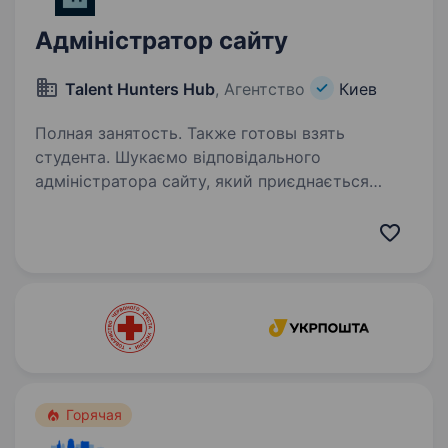
Адміністратор сайту
Talent Hunters Hub
, Агентство
Киев
Полная занятость. Также готовы взять
студента. Шукаємо відповідального
адміністратора сайту, який приєднається
до зростаючої команди продуктової
української компанії. Що буде входити
до Ваших обов’язків: розміщення нового
контенту на сайті через зручну внутрішню…
Горячая