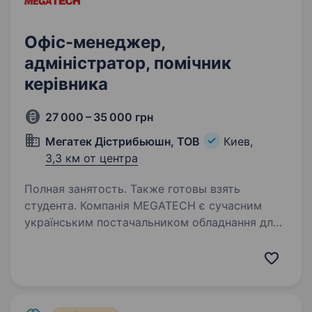
Офіс-менеджер,
адміністратор, помічник
керівника
27 000 – 35 000 грн
Мегатек Дістрибьюшн, ТОВ
Киев,
3,3 км от центра
Полная занятость. Также готовы взять
студента. Компанія MEGATECH є сучасним
українським постачальником обладнання для
критичної інфраструктури та автоматизації.
Наші основні напрями діяльності — мережеве
обладнання (роутери, комутатори, точки
доступу тощо),…