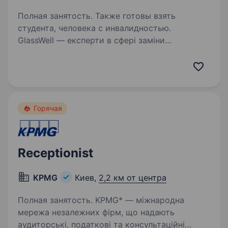
Полная занятость. Также готовы взять
студента, человека с инвалидностью.
GlassWell — експерти в сфері заміни
та ремонту автоскла, тонування автомобілів,
та детейлінгу. Наша мережа вже має 3 власні
СТО, та понад 100 партнерських СТО по всій
Україні! Наша місія— надавати найкращий
сервіс…
Горячая
Receptionist
KPMG
Киев,
2,2 км от центра
Полная занятость. KPMG* — міжнародна
мережа незалежних фірм, що надають
аудиторські, податкові та консультаційні