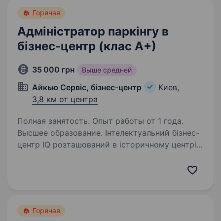
Горячая
Адміністратор паркінгу в
бізнес-центр (клас А+)
35 000 грн
Выше средней
Айкью Сервіс, бізнес-центр
Киев,
3,8 км от центра
Полная занятость. Опыт работы от 1 года.
Высшее образование. Інтелектуальний бізнес-
центр IQ розташований в історичному центрі
Києва, має унікальну архітектуру з відкритими
терасами та панорамним видом на монумент і
дніпровські схили. Це місце сили для
проведення різноманітних…
Горячая