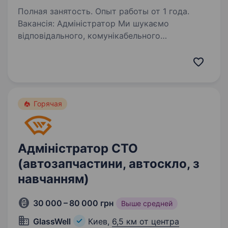
Полная занятость. Опыт работы от 1 года.
Вакансія: Адміністратор Ми шукаємо
відповідального, комунікабельного
та організованого адміністратора, який стане
частиною нашої команди! Вимоги: Досвід
роботи в адміністративній сфері від 1 року
Вміння працювати…
Горячая
Адміністратор СТО
(автозапчастини, автоскло, з
навчанням)
30 000 – 80 000 грн
Выше средней
GlassWell
Киев,
6,5 км от центра