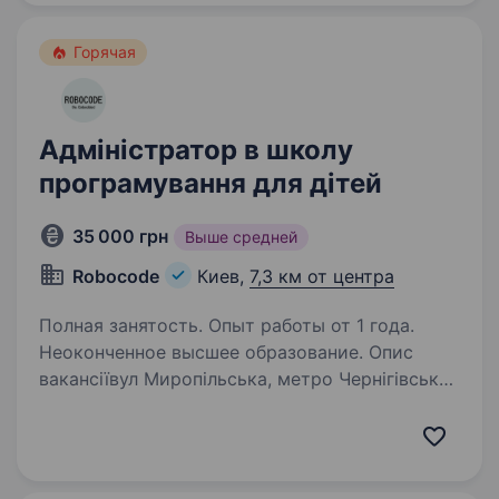
вміє…
Горячая
Адміністратор в школу
програмування для дітей
35 000 грн
Выше средней
Robocode
Киев,
7,3 км от центра
Полная занятость. Опыт работы от 1 года.
Неоконченное высшее образование. Опис
вакансіївул Миропільська, метро Чернігівська
Вул Р.Окіпної, 4б, метро Лівобережна
ЗП 30−40 000 грн Ми — Robocode, школа
програмування та робототехніки для дітей від
6 до 15 років. У нас технології оживають,…