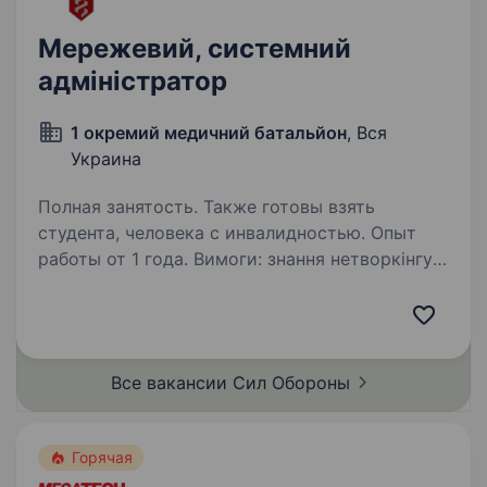
Мережевий, системний
адміністратор
1 окремий медичний батальйон
, Вся
Украина
Полная занятость. Также готовы взять
студента, человека с инвалидностью. Опыт
работы от 1 года. Вимоги: знання нетворкінгу,
VPN (wireguard, openvpn, IPSEC), firewall, proxy,
DNS, досвід роботи з Mikrotik/ Cisco буде
перевагою розуміння TLS/SSL, openpgp,
openssl, базове розуміння кібербезпеки
Все вакансии Сил
Обороны
базове…
Горячая