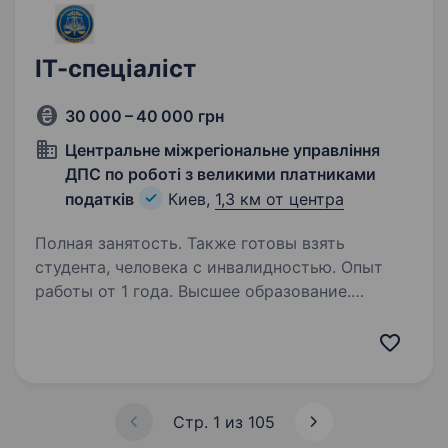
ІТ-спеціаліст
30 000 – 40 000 грн
Центральне міжрегіональне управління
ДПС по роботі з великими платниками
податків
Киев,
1,3 км от центра
Полная занятость. Также готовы взять
студента, человека с инвалидностью. Опыт
работы от 1 года. Высшее образование.
Вимоги: Вища освіта (бажано у сфері
інформаційних технологій, комп’ютерних наук
або суміжних напрямів). Досвід роботи
з базами даних Oracle Database та PostgreSQL.
Впевнене володіння SQL (написання запитів…
Стр. 1 из 105