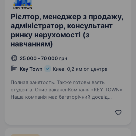
Рієлтор, менеджер з продажу,
адміністратор, консультант
ринку нерухомості (з
навчанням)
25 000 – 70 000 грн
Key Town
Киев,
0,2 км от центра
Полная занятость. Также готовы взять
студента. Опис вакансіїКомпанія «KEY TOWN»
Наша компанія має багаторічний досвід
на ринку України у наданні послуг
з довгострокової оренди житлової
нерухомості. Ми надаємо клієнтам повний
спектр послуг — від підбору оптимальних…