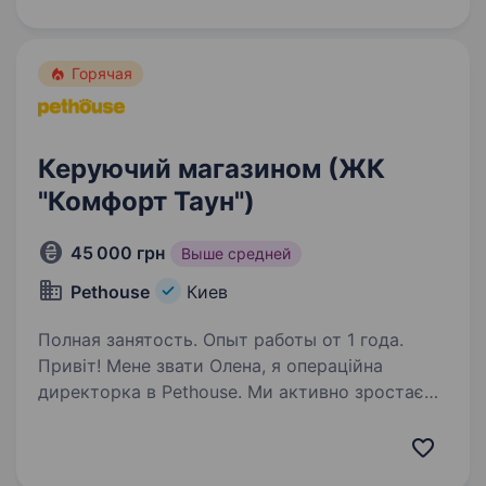
Стоматологічний Центр в Києві
https://www.europe-stomatolog-centre.com.ua/…
Горячая
Керуючий магазином (ЖК
"Комфорт Таун")
45 000 грн
Выше средней
Pethouse
Киев
Полная занятость. Опыт работы от 1 года.
Привіт! Мене звати Олена, я операційна
директорка в Pethouse. Ми активно зростаємо
та розвиваємося, тому я шукаю у свою
команду керуючого (-у) магазином — людину
з досвідом, яка не боїться відповідальності,