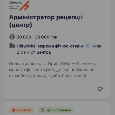
Адміністратор рецепції
(центр)
20 000 – 30 000 грн
Hiitworks, мережа фітнес-студій
Киев,
2,3 км от центра
Полная занятость. Привіт! Ми — hiitworks,
мережа фітнес-студій, де все побудовано
на любові до руху, турботі про людей і
атмосфері, в якій хочеться бути. Шукаємо
адміністратора рецепції Якщо ти хочеш
робити життя людей кращим, любиш…
Горячая
Бронирование