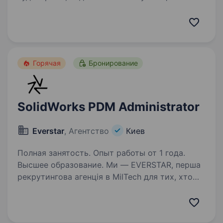
послуги. Познайомитися з KPMG в Україні
детальніше можна за посиланням. KPMG
в Україні входить до переліку 50 найкращих…
Горячая
Бронирование
SolidWorks PDM Administrator
Everstar
, Агентство
Киев
Полная занятость. Опыт работы от 1 года.
Высшее образование. Ми — EVERSTAR, перша
рекрутингова агенція в MilTech для тих, хто
готовий створювати технологічне майбутнє.
Але досить про нас, розказуємо про головну
роль. Ця вакансія у R&D-команду,