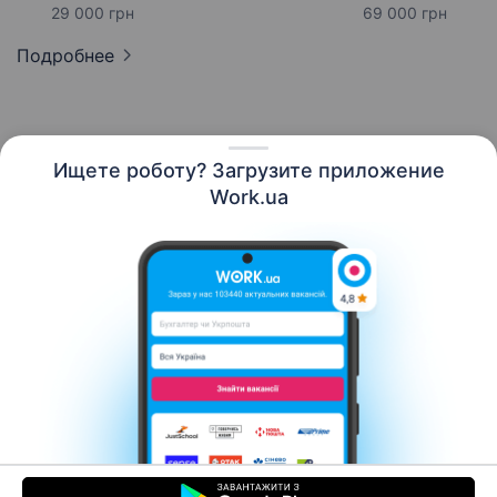
29 000 грн
69 000 грн
Подробнее
Ищете роботу? Загрузите приложение
Русский
Work.ua
Ресурсы
Контакты
О нас
Карьера
Новости Work.ua
Помощь
Условия использования