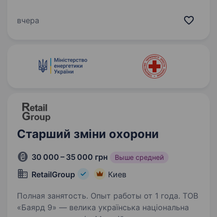
виробництво орієнтоване на виготовлення
тортів, тістечок, кексів, мармеладу, пастили,
вчера
зефіру, печива та вафель, а також коробкових
цукерок «Київ Вечірній»…
Старший зміни охорони
30 000 – 35 000 грн
Выше средней
RetailGroup
Киев
Полная занятость. Опыт работы от 1 года. ТОВ
«Баярд 9» — велика українська національна