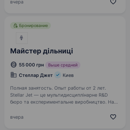
холоду, зокрема чилерів і прецізійних
вчера
кондиціонерів Умови роботи: Відрядження
по Україні, нашим транспортом Робота
з електроінструментом і компьютером…
Бронирование
Майстер дільниці
55 000 грн
Выше средней
Стеллар Джет
Киев
Полная занятость. Опыт работы от 2 лет.
Stellar Jet — це мультидисциплінарне R&D
бюро та експериментальне виробництво. Наші
проєкти вже довели свою ефективність, і
ми продовжуємо активну роботу над
вчера
перспективними розробками. Ми шукаємо
МАЙСТРА ДІЛЬНИЦІ…