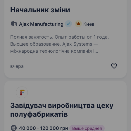
Начальник зміни
Ajax Manufacturing
Киев
Полная занятость. Опыт работы от 1 года.
Высшее образование. Ajax Systems —
міжнародна технологічна компанія і
найбільший у Європі виробник систем
безпеки. Продуктам Ajax довіряють уже понад
вчера
4,5 мільйони кінцевих користувачів і 330
тисяч PRO-користувачів у більш ніж 180
країнах…
Завідувач виробництва цеху
полуфабрикатів
40 000 – 120 000 грн
Выше средней