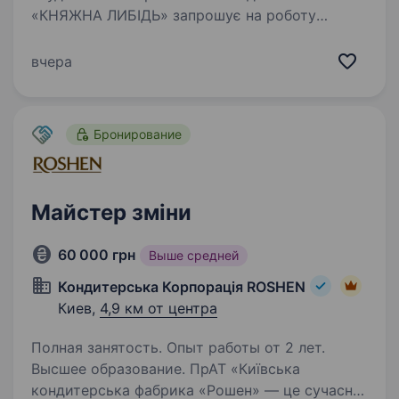
«КНЯЖНА ЛИБІДЬ» запрошує на роботу
майстра будівельних робіт на будівельний
об'єкт (вулиця Здолбунівська). Вимоги: Досвід
вчера
роботи на аналогічній посаді від 2 років;
Практичний розум, організаторські здібності…
Бронирование
Майстер зміни
60 000 грн
Выше средней
Кондитерська Корпорація ROSHEN
Киев,
4,9 км от центра
Полная занятость. Опыт работы от 2 лет.
Высшее образование. ПрАТ «Київська
кондитерська фабрика «Рошен» — це сучасне