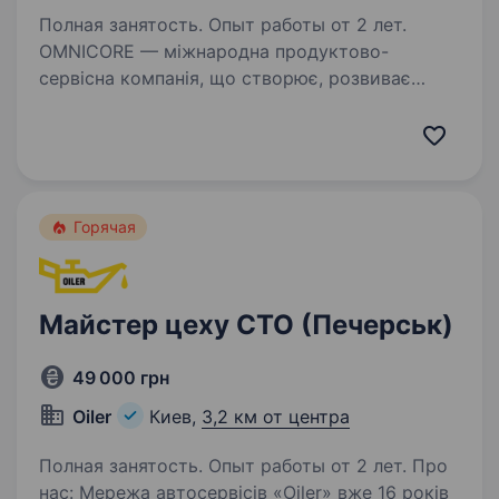
Полная занятость. Опыт работы от 2 лет.
OMNICORE — міжнародна продуктово-
сервісна компанія, що створює, розвиває
та керує e-commerce-бізнесами світових
гравців ритейлу в індустрії моди. Наші ключові
партнери: ua.puma.com, adidas.ua, adidas.kz,
adidas.kg,…
Горячая
Майстер цеху СТО (Печерськ)
49 000 грн
Oiler
Киев,
3,2 км от центра
Полная занятость. Опыт работы от 2 лет. Про
нас: Мережа автосервісів «Oiler» вже 16 років