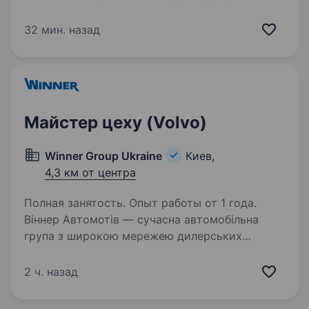
магазинів у Київській області та Україні. Наша
команда — це понад 350 магазинів, власні
32 мин. назад
склади і виробничі цехи, а також інноваційні…
Майстер цеху (Volvo)
Winner Group Ukraine
Киев,
4,3 км от центра
Полная занятость. Опыт работы от 1 года.
Віннер Автомотів — сучасна автомобільна
група з широкою мережею дилерських
центрів. Уже понад 25 років
ми представляємо провідні світові бренди
2 ч. назад
Ford, MG, Renault, Skoda, Volvo, Lexus, Jaguar,
Land Rover, Porsche…