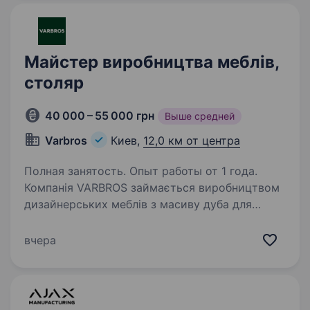
Майстер виробництва меблів,
столяр
40 000 – 55 000 грн
Выше средней
Varbros
Киев,
12,0 км от центра
Полная занятость. Опыт работы от 1 года.
Компанія VARBROS займається виробництвом
дизайнерських меблів з масиву дуба для
клієнтів з США та Європи. У зв’язку зі
збільшенням виробництва нам потрібен
вчера
спеціаліст з обробки дерева, який працював
на меблевому…