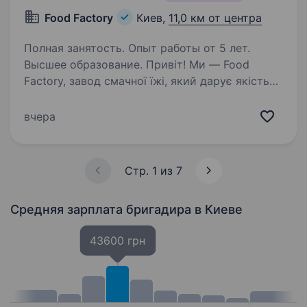
Food Factory
Киев,
11,0 км от центра
Полная занятость. Опыт работы от 5 лет.
Высшее образование. Привіт! Ми — Food
Factory, завод смачної їжі, який дарує якість
та свіжість у кожному продукті. Наш
асортимент охоплює заморожені
вчера
напівфабрикати, свіжі м’ясні цехи, ковбасні
вироби та неперевершену кондитерську…
Стр. 1 из 7
Средняя зарплата бригадира
в Киеве
43600 грн