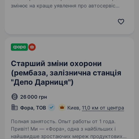
змінює на краще уявлення про автосервіс
в Україні.Компанія, що розвивається і швидко
зростає, яка обслуговує понад 205
автомобілів на день на 6 станціях у Києві…
Старший зміни охорони
(рембаза, залізнична станція
"Депо Дарниця")
26 000 грн
Фора, ТОВ
Киев,
11,0 км от центра
Полная занятость. Опыт работы от 1 года.
Привіт! Ми — «Фора», одна з найбільших і
найшвидше зростаючих мереж продуктових