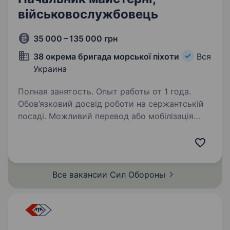
військовослужбовець
35 000 – 135 000 грн
38 окрема бригада морської піхоти
Вся
Украина
Полная занятость. Опыт работы от 1 года.
Обов’язковий досвід роботи на сержантській
посаді. Можливий перевод або мобілізація
за наявності відповідного військового звання.
38-ма окрема бригада морської піхоти —
елітний підрозділ у складі Військово-
Морських…
Все вакансии Сил
Обороны