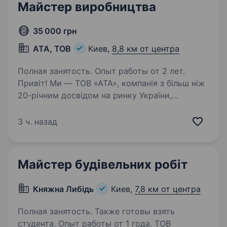
Майстер виробництва
35 000 грн
АТА, ТОВ
Киев,
8,8 км от центра
Полная занятость. Опыт работы от 2 лет.
Привіт! Ми — ТОВ «АТА», компанія з більш ніж
20-річним досвідом на ринку України,
що займається виробництвом і реалізацією
високоякісних харчових продуктів. Наші
3 ч. назад
виробничі потужності розташовані в Києві, і
ми щоденно…
Майстер будівельних робіт
Княжна Либідь
Киев,
7,8 км от центра
Полная занятость. Также готовы взять
студента. Опыт работы от 1 года. ТОВ