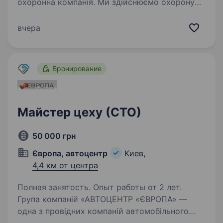
охоронна компанія. Ми здійснюємо охорону
торгівельних мереж роздрібної торгівлі
Холдингу «Рітейл Груп» ТМ «Велика кишеня»,
вчера
ТМ «Велмарт», ТМ «ВК Експрес», ТМ «ВК
SELECT»…
Бронирование
Майстер цеху (СТО)
50 000 грн
Європа, автоцентр
Киев,
4,4 км от центра
Полная занятость. Опыт работы от 2 лет.
Група компаній «АВТОЦЕНТР «ЄВРОПА» —
одна з провідних компаній автомобільного