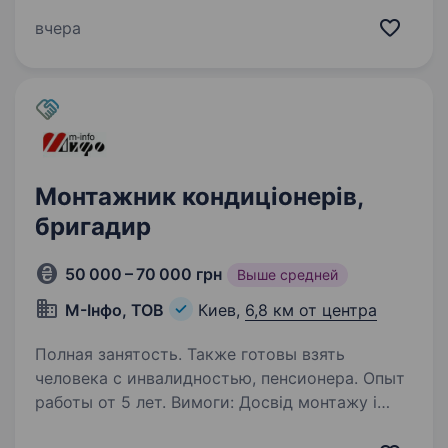
сервісу в місті Києві, яка з 2009 року надає
послуги з технічного обслуговування
вчера
та ремонту легкових автомобілів державним
установам,…
Монтажник кондиціонерів,
бригадир
50 000 – 70 000 грн
Выше средней
М-Інфо, ТОВ
Киев,
6,8 км от центра
Полная занятость. Также готовы взять
человека с инвалидностью, пенсионера. Опыт
работы от 5 лет. Вимоги: Досвід монтажу і
налагодження обладнання промислового