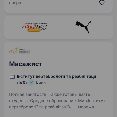
досвід роботи від 3 років; володіння різними
вчера
техніками масажу; відповідальність,
клієнтоорієнтованість…
Масажист
Інститут вертебрології та реабілітації
(IVR)
Киев
Полная занятость. Также готовы взять
студента. Среднее образование. Ми «Інститут
вертебрології та реабілітації» — мережа
медичних центрів, більше 20 років