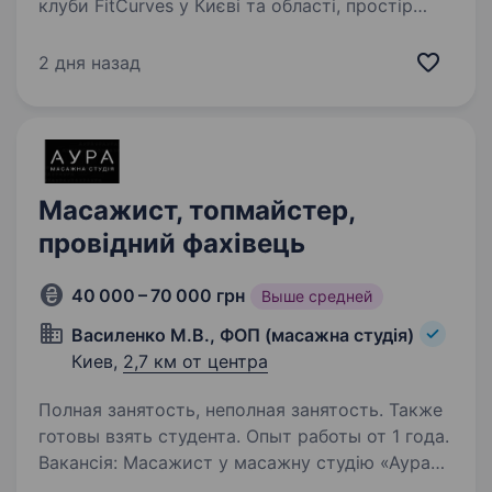
клуби FitCurves у Києві та області, простір
жіночої сили, підтримки та результату. Якщо
ти хочеш розвиватися у сфері фітнесу, краси
2 дня назад
та здоров’я, а також допомагати жінкам
відчувати себе сильними,…
Масажист, топмайстер,
провідний фахівець
40 000 – 70 000 грн
Выше средней
Василенко М.В., ФОП (масажна студія)
Киев,
2,7 км от центра
Полная занятость, неполная занятость. Также
готовы взять студента. Опыт работы от 1 года.
Вакансія: Масажист у масажну студію «Аура»
Метро Університет Метро Печерськ Умови: