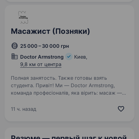
Полку Азов, 11 (м.Оболонь) Обов’язки:…
Масажист (Позняки)
25 000 – 30 000 грн
Doctor Armstrong
Киев,
9,8 км от центра
Полная занятость. Также готовы взять
студента. Привіт! Ми — Doctor Armstrong,
команда професіоналів, яка вірить: масаж —
це не просто процедура, а шлях
до повернення радості руху та бадьорості
11 ч. назад
у життя. Якщо ти хочеш допомагати людям
відновлюватися, відчувати…
Резюме — первый шаг
к новой