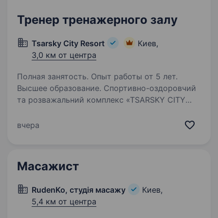
Тренер тренажерного залу
Tsarsky City Resort
Киев,
3,0 км от центра
Полная занятость. Опыт работы от 5 лет.
Высшее образование. Спортивно-оздоровчий
та розважальний комплекс «TSARSKY CITY
RESORT» запрошує до співпраці Тренера
тренажерного залу. Обов’язки: Проведення
вчера
персональних занять; Складання
індивідуальних програм занять,
з урахуванням…
Масажист
RudenKo, студія масажу
Киев,
5,4 км от центра