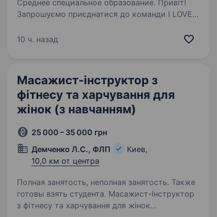
Среднее специальное образование. Привіт!
Запрошуємо приєднатися до команди I LOVE
SPORT — професійної студії фітнесу
та здорового способу життя в Голосіївському
10 ч. назад
районі Києва. Ми шукаємо досвідченого
масажиста, який любить свою справу і хоче
допомагати…
Масажист-інструктор з
фітнесу та харчування для
жінок (з навчанням)
25 000 – 35 000 грн
Демченко Л.С., ФЛП
Киев,
10,0 км от центра
Полная занятость, неполная занятость. Также
готовы взять студента. Масажист-Інструктор
з фітнесу та харчування для жінок