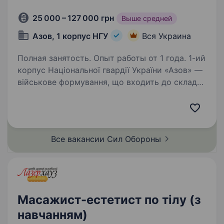
25 000 – 127 000 грн
Выше средней
Азов, 1 корпус НГУ
Вся Украина
Полная занятость. Опыт работы от 1 года. 1-ий
корпус Національної гвардії України «Азов» —
військове формування, що входить до складу
НГУ. Підрозділ збирає команду вмотивованих
фахівців, які готові бути прикладом
та працювати разом на перемогу. Масажист —
…
Все вакансии Сил
Обороны
Масажист-естетист по тілу (з
навчанням)