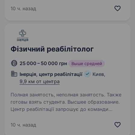
(з навчанням)Запрошуємо працювати у Фітнес
для жінок. Тренер-масажист — Курси масажу
10 ч. назад
мають бути, Диплом або Сертифікат. Навчання
фітнесу, продажам у процесі…
Фізичний реабілітолог
25 000 – 50 000 грн
Выше средней
Інерція, центр реабілітації
Киев,
9,9 км от центра
Полная занятость, неполная занятость. Также
готовы взять студента. Высшее образование.
Центр реабілітації запрошує до команди
реабілітолога / фахівця з лікувального масажу.
Ваканції відкрити у центрах на: проспект
10 ч. назад
Європейського Союзу, 92 (Виноградар) Героїв