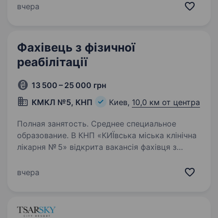
спеціалізується на консервативному лікуванні
вчера
захворювань опорно-рухового апарату. Наша
методика лікувального масажу за ці роки…
Фахівець з фізичної
реабілітації
13 500 – 25 000 грн
КМКЛ №5, КНП
Киев,
10,0 км от центра
Полная занятость. Среднее специальное
образование. В КНП «КИЇвська міська клінічна
лікарня № 5» відкрита вакансія фахівця з
фізичної реабілітації (асистента фізичного
терапевта / асистента ерготерапевта)
вчера
Функціональні обов’язки: застосовувати
фізичні вправи,…