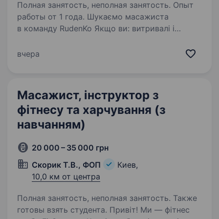
Полная занятость, неполная занятость. Опыт
работы от 1 года. Шукаємо масажиста
в команду RudenKo Якщо ви: витривалі і
можете працювати в активному темпі (5 і
більше масажів/день) маєте гарні навички та
вчера
відчуваєте тіло відповідальні і хочете
стабільного заробітку …
Масажист, інструктор з
фітнесу та харчування (з
навчанням)
20 000 – 35 000 грн
Скорик Т.В., ФОП
Киев,
10,0 км от центра
Полная занятость, неполная занятость. Также
готовы взять студента. Привіт! Ми — фітнес