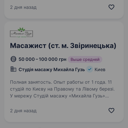
Провідний фахівець — 40% ТОП-майстер —
2 дня назад
35% Масажист — 30% Молодший спеціаліст —
25% Вимоги: Дати гарний графік, для…
Масажист (ст. м. Звіринецька)
50 000 – 100 000 грн
Выше средней
Студія масажу Михайла Гузь
Киев
Полная занятость. Опыт работы от 1 года. 11
студій по Києву на Правому та Лівому березі.
У мережу Студій масажу «Михайла Гузь»
потрібні масажисти. З медичною освітою
Освітою фізичної реабілітації Або професійні
2 дня назад
спортсмени у минулому Заробітна плата…