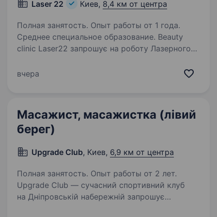
Laser 22
Киев,
8,4 км от центра
Полная занятость. Опыт работы от 1 года.
Среднее специальное образование. Beauty
clinic Laser22 запрошує на роботу Лазерного
спеціаліста-естетиста, косметолога. Наші
клініки надають послуги з апаратної, класичної
вчера
та ін'єкційної косметології, естетиці по тілу.
Маємо ліцензію МОЗ. Наявність…
Масажист, масажистка (лівий
берег)
Upgrade Club
, Киев,
6,9 км от центра
Полная занятость. Опыт работы от 2 лет.
Upgrade Club — сучасний спортивний клуб
на Дніпровській набережній запрошує
до команди професійного масажиста. Вимоги: