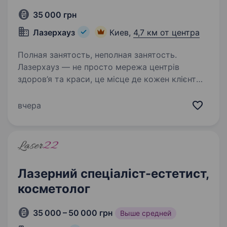
35 000 грн
Лазерхауз
Киев,
4,7 км от центра
Полная занятость, неполная занятость.
Лазерхауз — не просто мережа центрів
здоров’я та краси, це місце де кожен клієнт
знаходить гармонію, впевненість в собі,
а кожен співробітник — можливість для
вчера
розвитку, професійного зростання та
фінансової незалежності…
Лазерний спеціаліст-естетист,
косметолог
35 000 – 50 000 грн
Выше средней