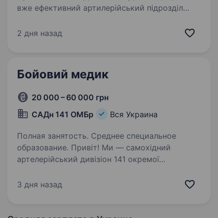
вже ефективний артилерійський підрозділ
Збройних Сил України. Наша місія —
знищувати ворога найсучаснішими методами,
2 дня назад
підтримуючи один одного та цінуючи кожне
життя. Ми прагнемо…
Бойовий медик
20 000 – 60 000 грн
САДн 141 ОМБр
Вся Украина
Полная занятость. Среднее специальное
образование. Привіт! Ми — самохідний
артелерійський дивізіон 141 окремої
механізованої бригади, молодий, але вже
ефективний підрозділ, який бореться за мир і
3 дня назад
безпеку України. Наше головне завдання —
захищати наших людей і країну,…