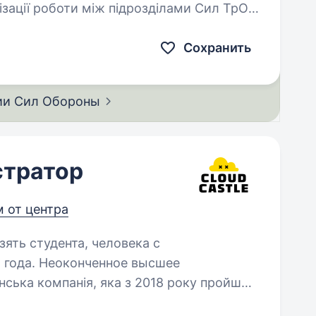
ізації роботи між підрозділами Сил ТрО,
нт) відділу…
Сохранить
ии Сил
Обороны
стратор
м от центра
зять студента, человека с
 года. Неоконченное высшее
у до масштабного бізнесу. Сьогодні