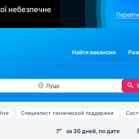
ої небезпечне
Перейти
Найти
вакансии
Раз
tive
Специалист технической поддержки
Сист
за 30 дней, по дате