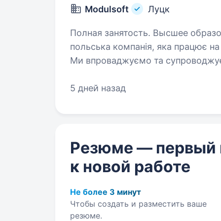
Modulsoft
Луцк
Полная занятость. Высшее образование. Хто ми? МodulSoft —
польська компанія, яка працює на п
Ми впроваджуємо та супроводжує
допомагаємо бізнесу в Україні та
5 дней назад
Резюме — первый
к новой работе
Не более 3 минут
Чтобы создать и разместить ваше
резюме.