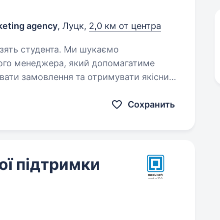
keting agency
, Луцк,
2,0 км от центра
дента. Ми шукаємо
ного менеджера, який допомагатиме
ати замовлення та отримувати якісний
ня з людьми, уважні до деталей і
Сохранить
ої підтримки