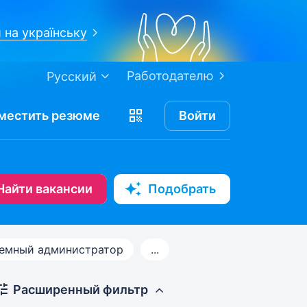
 на українську
Работодателю
Русский
местить
резюме
Войти
Найти вакансии
Подобрать
емный администратор
...
Расширенный фильтр