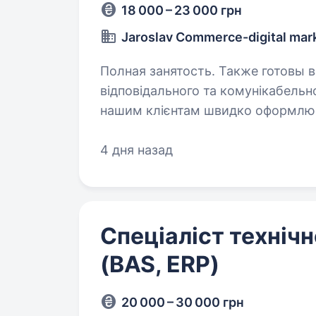
18 000 – 23 000 грн
Jaroslav Commerce-digital mar
Полная занятость. Также готовы взять сту
відповідального та комунікабель
нашим клієнтам швидко оформлюв
сервіс. Якщо ви любите спілкуван
хочете…
4 дня назад
Спеціаліст технічн
(BAS, ERP)
20 000 – 30 000 грн