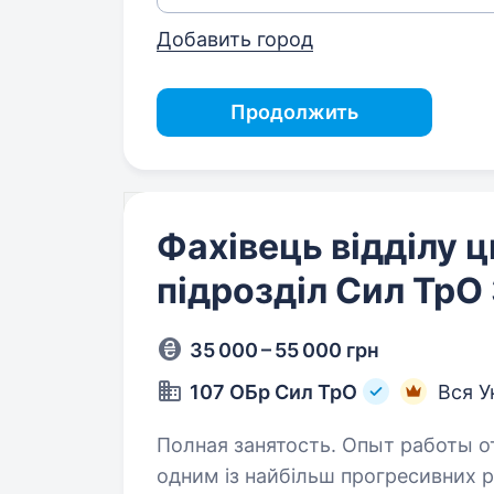
Добавить город
Продолжить
Фахівець відділу ц
підрозділ Сил ТрО
35 000 – 55 000 грн
107 ОБр Сил ТрО
Вся У
Полная занятость. Опыт работы от 1 года. Сили територіал
одним із найбільш прогресивних р