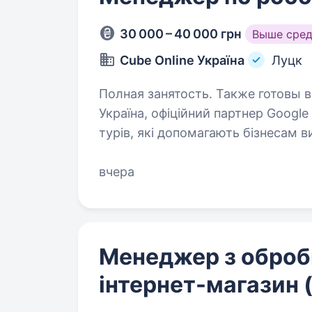
30 000 – 40 000 грн
Выше сре
Cube Online Україна
Луцк
Полная занятость. Также готовы взять студента. Пр
Україна, офіційний партнер Google
турів, які допомагають бізнесам в
та залучати більше клієнтів. Якщ
вчера
Менеджер з оброб
інтернет-магазин (