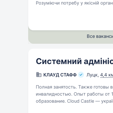
Розуміючи потребу у якісній орган
відкрита вакансія Фахівець (сержа
Все ваканс
Системний адміні
КЛАУД СТАФФ
Луцк,
4,4 к
Полная занятость. Также готовы в
инвалидностью. Опыт работы от 1
образование. Cloud Castle — українська компанія, яка з 2018 року пройшла
шлях від одного магазину у Луцьк