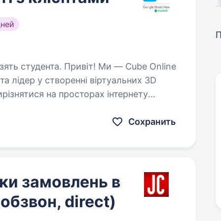
дней
ивіт! Ми — Cube Online
 та лідер у створенні віртуальних 3D
ирізнятися на просторах інтернету
о ти хочеш долучитися…
Сохранить
ки замовлень в
обзвон, direct)