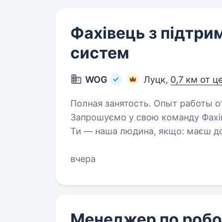
Фахівець з підтри
систем
WOG
Луцк,
0,7 км от ц
Полная занятость. Опыт работы о
Запрошуємо у свою команду Фахів
Ти — наша людина, якщо: маєш досвід роботи з обліковими системами
(BAS, 1С або іншими); розумієш принципи роботи облікових
та управлінських…
вчера
Менеджер по робот