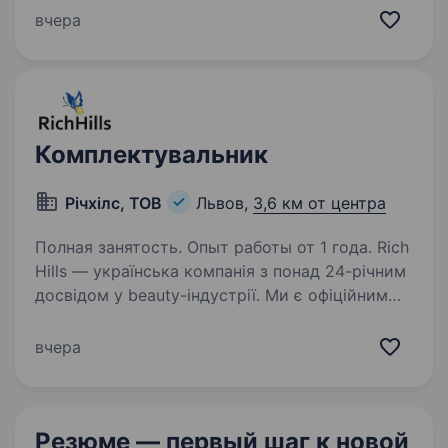
відповідального оператора для роботи
вчера
на складі. Якщо ти любиш активну роботу і
хочеш бути частиною дружнього колективу,
ця вакансія…
Комплектувальник
Річхілс, ТОВ
Львов,
3,6 км от центра
Полная занятость. Опыт работы от 1 года. Rich
Hills — українська компанія з понад 24-річним
досвідом у beauty-індустрії. Ми є офіційним
імпортером косметики Topface в Україні
та виробником професійної продукції Divia.
вчера
У зв’язку з розвитком компанії шукаємо…
Резюме — первый шаг
к новой