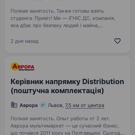
Полная занятость. Также готовы взять
студента. Привіт! Ми — ІГНІС ДС, компанія,
яка дбає про безпеку людей і майна,
створюючи сучасні системи протипожежного
та техногенного захисту, а також комплексні
2 дня назад
системи безпеки. Наша команда —
це поєднання досвідчених…
Керівник напрямку Distribution
(поштучна комплектація)
Аврора
Львов,
7,5 км от центра
Полная занятость. Опыт работы от 2 лет.
Аврора мультимаркет — це сучасний бізнес,
що почався 2011 року на Полтавщині. Сьогодні