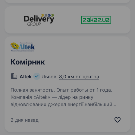
Комірник
Altek
Львов,
8,0 км от центра
Полная занятость. Опыт работы от 1 года.
Компанія «Altek» — лідер на ринку
відновлюваних джерел енергії.найбільший
імпортер, виробник та розробник обладнання
для альтернативної енергетики в Україні.
2 дня назад
Ефективне використання інноваційних
технологій і сучасний…