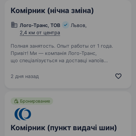
Комірник (нічна зміна)
Лого-Транс, ТОВ
Львов,
2,4 км от центра
Полная занятость. Опыт работы от 1 года.
Привіт! Ми — компанія Лого-Транс,
що спеціалізується на доставці напоїв
та кондитерських виробів по Львову
та регіону. Якщо ти цілеспрямована людина,
2 дня назад
готова працювати відповідально й сумлінно,
запрошуємо тебе приєднатися…
Бронирование
Комірник (пункт видачі шин)