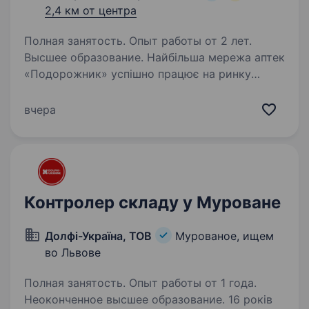
2,4 км от центра
Полная занятость. Опыт работы от 2 лет.
Высшее образование. Найбільша мережа аптек
«Подорожник» успішно працює на ринку
понад 25 років. Мережа охоплює 2300+ аптек
і понад 12 000 працівників у всіх регіонах
вчера
України. У зв’язку з розширенням команди
в пошуках Менеджера складської…
Контролер складу у Муроване
Долфі-Україна, ТОВ
Мурованое, ищем
во Львове
Полная занятость. Опыт работы от 1 года.
Неоконченное высшее образование. 16 років