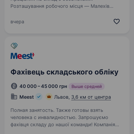
Розташування робочого місця — Малехів
(Львів, за Галицьким перехрестям). Посадові
обов’язки: Організація та виконання роботи
вчера
складу запасних частин- виконання прийому
товару,…
Фахівець складського обліку
40 000 – 45 000 грн
Выше средней
Meest
Львов,
3,6 км от центра
Полная занятость. Также готовы взять
человека с инвалидностью. Запрошуємо
фахівця складу до нашої команди! Компанія
Meest ПОШТА шукає енергійного та