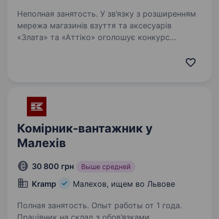
Неполная занятость. У зв’язку з розширенням
мережа магазинів взуття та аксесуарів
«Злата» та «Аттіко» оголошує конкурс
на посаду Комірник. Шукаємо молодих
та енергійних людей з досвідом та без досвіду
роботи. Готові взяти студента…
Комірник-вантажник у
Малехів
30 800 грн
Выше средней
Kramp
Малехов, ищем во Львове
Полная занятость. Опыт работы от 1 года.
Працівник на склад з обов’язками.