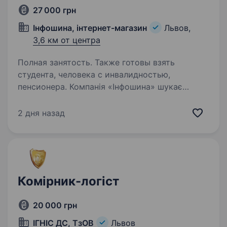
27 000 грн
Інфошина, інтернет-магазин
Львов,
3,6 км от центра
Полная занятость. Также готовы взять
студента, человека с инвалидностью,
пенсионера. Компанія «Інфошина» шукає
співробітників у пункт видачі шин (вул.
Зелена)! У зв’язку з розширенням запрошуємо
2 дня назад
до нашої команди: Співробітника складу
(пункт видачі шин) Обов’язки: Прийом,
зберігання та видача шин…
Комірник-логіст
20 000 грн
ІГНІС ДС, ТзОВ
Львов