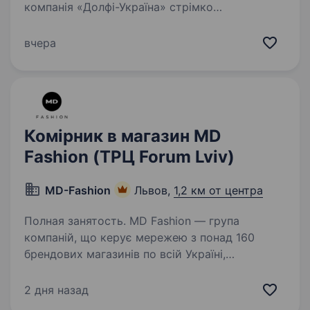
компанія «Долфі-Україна» стрімко
розвивається та активно впливає на ринок
медичних виробів в Україні. Вже багато років
вчера
компанія є найбільшою дистрибуційною
компанією відомих торгових марок медичного
обладнання,…
Комірник в магазин MD
Fashion (ТРЦ Forum Lviv)
MD-Fashion
Львов,
1,2 км от центра
Полная занятость. MD Fashion — група
компаній, що керує мережею з понад 160
брендових магазинів по всій Україні,
Центральній Азії та Молдові, та представляє
світові бренди Tommy Hilfiger, Calvin Klein,
2 дня назад
Diesel, Gant, G-Star Raw, Under…