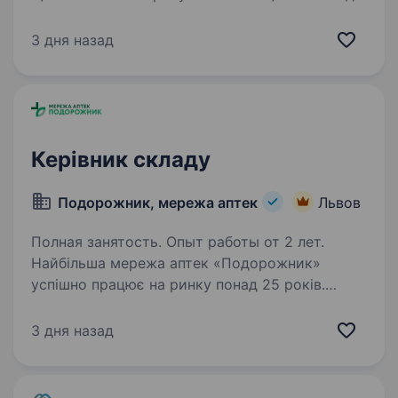
група компаній «Аврора» налічує понад 1600
магазинів, 4 офіси підтримки та 5 логістичних
3 дня назад
хабів в Україні. Наша команда — це понад…
Керівник складу
Подорожник, мережа аптек
Львов
Полная занятость. Опыт работы от 2 лет.
Найбільша мережа аптек «Подорожник»
успішно працює на ринку понад 25 років.
Мережа охоплює 2300+ аптек і понад 12 000
працівників у всіх регіонах України. У зв’язку
3 дня назад
з розширенням команди в пошуках Керівника
складу…