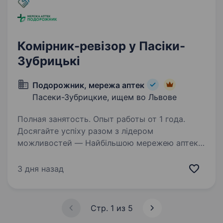
Комірник-ревізор у Пасіки-
Зубрицькі
Подорожник, мережа аптек
Пасеки-Зубрицкие, ищем во Львове
Полная занятость. Опыт работы от 1 года.
Досягайте успіху разом з лідером
можливостей — Найбільшою мережею аптек
«Подорожник». Шукаємо кандидатів
на посаду Комірник-ревізор, що приєднаються
3 дня назад
до команди «Подорожник» у с. Пасіки-
Зубрицькі (ПОРТ Львів). Що ми пропонуємо…
Стр. 1 из 5