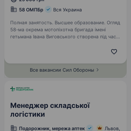
58 ОМПБр
Вся Украина
Полная занятость. Высшее образование. Огляд
58-ма окрема мотопіхотна бригада імені
гетьмана Івана Виговського створена під час
війни для захисту українського народу.
Бойовий шлях підрозділу пройшов через
оборону населених пунктів Донеччини
та Луганщини,…
Все вакансии Сил
Обороны
Менеджер складської
логістики
Подорожник, мережа аптек
Львов,