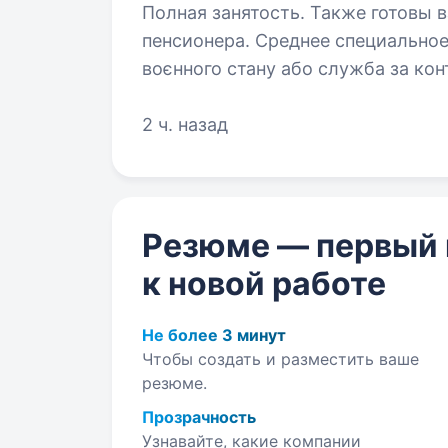
Полная занятость. Также готовы 
пенсионера. Среднее специальное образование. Умов
воєнного стану або служба за контрактом можливість пере
військовослужбовців забезпечення повноцінним харчуванням та речовим
2 ч. назад
майном грошове забезпечення в
Резюме — первый
к новой работе
Не более 3 минут
Чтобы создать и разместить ваше
резюме.
Прозрачность
Узнавайте, какие компании