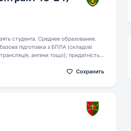
зять студента. Среднее образование.
яція, антени тощо); придатність
доров’я та морально-психологічними
Сохранить