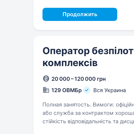
Продолжить
Оператор безпілот
комплексів
20 000 – 120 000 грн
129 ОВМБр
Вся Украина
Полная занятость. Вимоги: офіційна мобілізація до кінця воєнного стану
або служба за контрактом хороша фізична підготовка та моральна
стійкість відповідальність та дисципліна придатність до служби за станом
здоров’я відсутність…