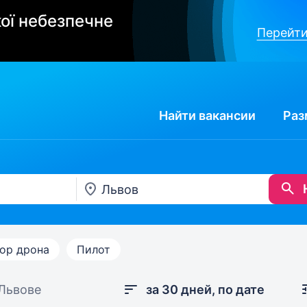
ої небезпечне
Перейти
Найти
вакансии
Раз
ор дрона
Пилот
 Львове
за 30 дней, по дате