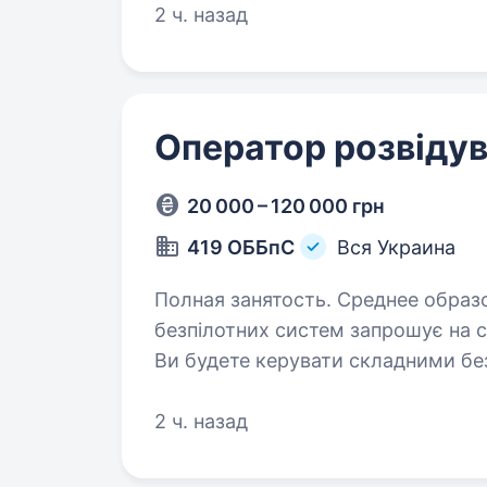
2 ч. назад
Оператор розвіду
20 000 – 120 000 грн
419 ОББпС
Вся Украина
Полная занятость. Среднее образование. 419-й окреми
безпілотних систем запрошує на 
Ви будете керувати складними бе
місії з розвідки, коригування вогн
2 ч. назад