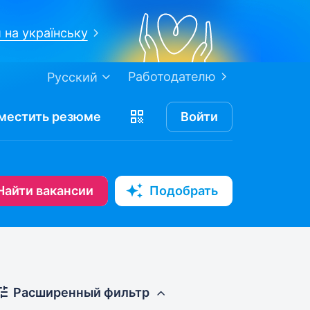
 на українську
Работодателю
Русский
местить
резюме
Войти
Найти вакансии
Подобрать
Расширенный фильтр