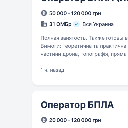
50 000 – 120 000 грн
31 ОМБр
Вся Украина
Полная занятость. Также готовы в
Вимоги: теоретична та практична базова підготовка з БПЛА (складові
частини дрона, топографія, пряма трансл
до військової служби за станом з
якостями…
1 ч. назад
Оператор БПЛА
20 000 – 120 000 грн