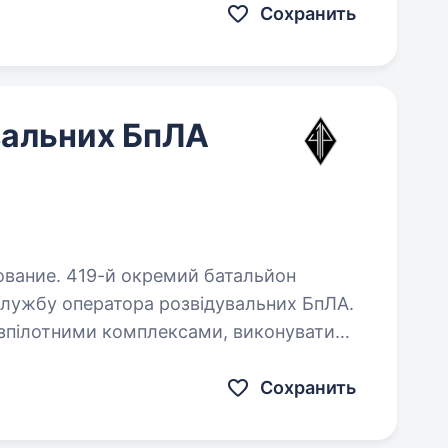
Сохранить
вальних БпЛА
й батальйон
службу оператора розвідувальних БпЛА.
зпілотними комплексами, виконувати
ю та фіксації результатів…
Сохранить