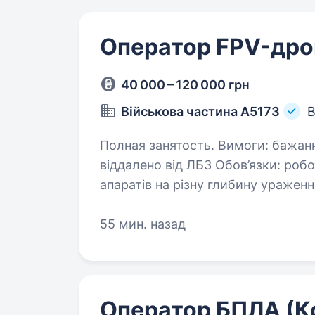
Оператор FPV-дро
40 000 – 120 000 грн
Військова частина А5173
В
Полная занятость. Вимоги: бажання бути корисним Умови роботи:
віддалено від ЛБЗ Обов’язки: робота з різними типами безпілотних
апаратів на різну глибину ураженн
55 мин. назад
Оператор БПЛА (К