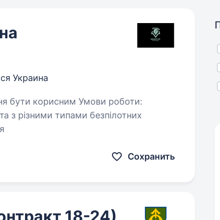
на
ся Украина
я
Сохранить
онтракт 18-24)