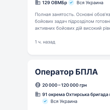
129 ОВМБр
Вся Украина
Полная занятость. Основні обов‘язки: виконання чи сприяння у виконанні
бойових задач підрозділом готовність працювати безпосередньо в зоні
активних бойових дій високий рівень мотивації та стресостійкості
Обов‘язкові вимоги:…
1 ч. назад
Оператор БПЛА
20 000 – 120 000 грн
91 окрема Охтирська бригада 
Вся Украина