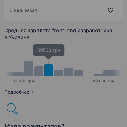
dedicated and highly skilled developers
of various levels. As this opportunity requires
3 нед. назад
working from our office, it is open exclusively…
Средняя зарплата front-end разработчика
в Украине
39500 грн
17 000 грн
89 000 грн
Подробнее
Мало результатов?