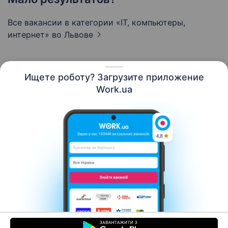
Все вакансии в категории «IT, компьютеры,
интернет»
во Львове
Ищете роботу? Загрузите приложение
Русский
Work.ua
Ресурсы
Контакты
О нас
Карьера
Новости Work.ua
Помощь
Условия использования