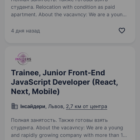
студента. Relocation with condition as paid
apartment. About the vacavncy: We are a young
and rapidly growing company with more than 100
dedicated and highly skilled developers
4 дня назад
of various levels. We offer free English
language…
Trainee, Junior Front-End
JavaScript Developer (React,
Next, Mobile)
Інсайдери
, Львов,
2,7 км от центра
Полная занятость. Также готовы взять
студента. About the vacavncy: We are a young
and rapidly growing company with more than 100