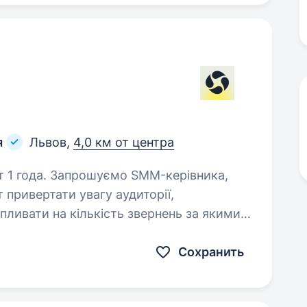
я
Львов,
4,0 км от центра
MM-керівника,
т привертати увагу аудиторії,
пливати на кількість звернень за якими
ь продаж. Який вміє…
Сохранить