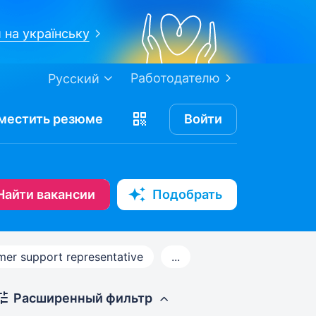
 на українську
Работодателю
Русский
местить
резюме
Войти
Найти вакансии
Подобрать
er support representative
...
Расширенный фильтр