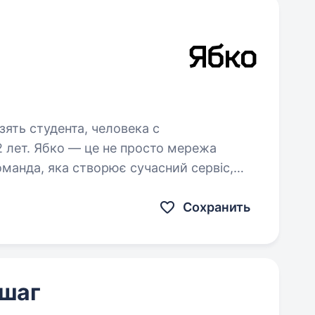
зять студента, человека с
то мережа
оманда, яка створює сучасний сервіс,
ацює над тим, щоб клієнти отримували
ендом. Ми активно…
Сохранить
 шаг