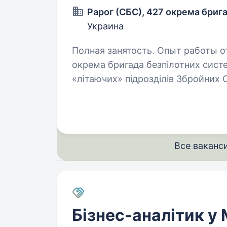
Рарог (СБС), 427 окрема бриг
Украина
Полная занятость. Опыт работы от 1
окрема бригада безпілотних систе
«літаючих» підрозділів Збройних С
ворожої техніки та живої сили пр
та створює…
Все ваканс
Бізнес-аналітик у