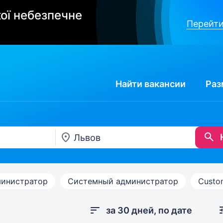
ої небезпечне
Перейти
Найти
вакансии
Раз
инистратор
Системный администратор
Custom
за 30 дней, по дате