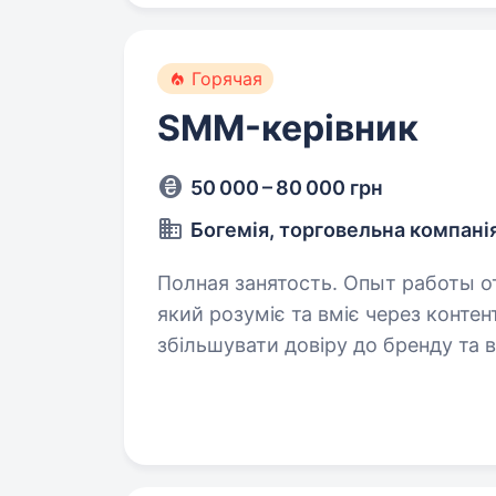
Горячая
SMM-керівник
50 000 – 80 000 грн
Богемія, торговельна компані
Полная занятость. Опыт работы от 1 года. Запрошуємо S
який розуміє та вміє через контен
збільшувати довіру до бренду та в
буде відбуватися велика кількіст