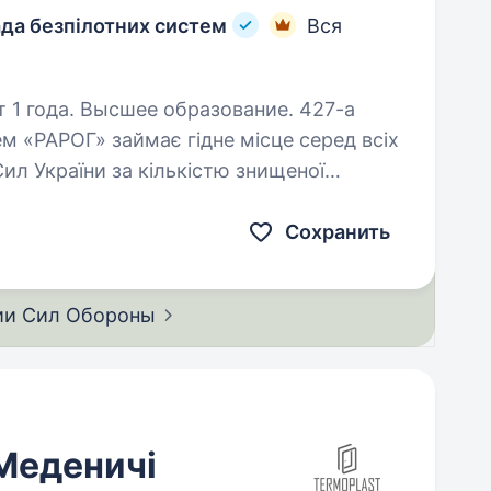
ада безпілотних систем
Вся
 года. Высшее образование. 427-а
м «РАРОГ» займає гідне місце серед всіх
ил України за кількістю знищеної
отивника. Бригада розвивається
Сохранить
ии Сил
Обороны
 Меденичі