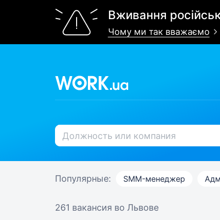
Вживання російськ
Чому ми так вважаємо
Популярные:
SMM-менеджер
Адм
261 вакансия
во Львове