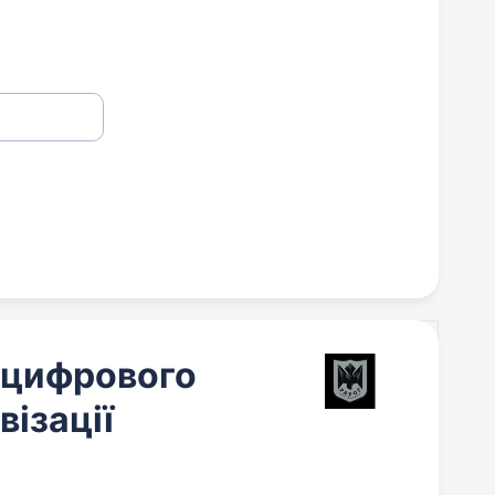
 цифрового
візації