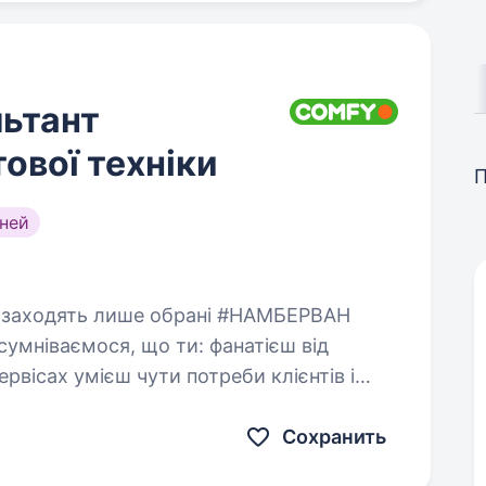
ьтант
ової техніки
ней
ємося, що ти: фанатієш від
би клієнтів і
Сохранить