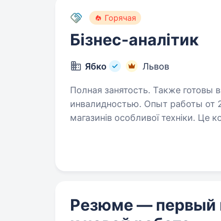
Горячая
Бізнес-аналітик
Ябко
Львов
Полная занятость. Также готовы в
инвалидностью. Опыт работы от 2 лет. Ябко — це не прос
магазинів особливої техніки. Це к
автоматизує процеси та щодня пр
найкращий досвід взаємодії з бр
Резюме — первый