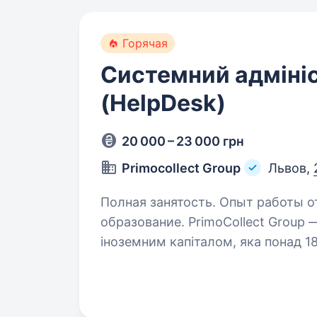
Горячая
Системний адміні
(HelpDesk)
20 000 – 23 000 грн
Primocollect Group
Львов,
Полная занятость. Опыт работы о
образование. PrimoCollect Group — провідна фінансова компанія з
іноземним капіталом, яка понад 18
врегулювання простроченої заборг
компанії запрошуємо…