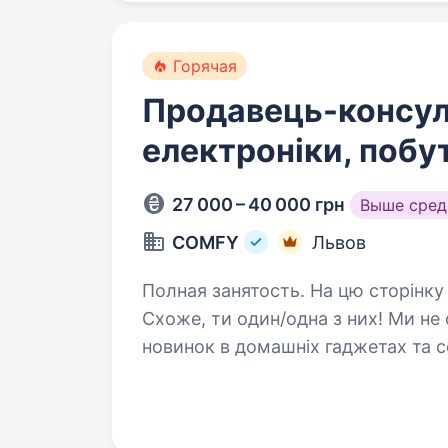
Горячая
Продавець-консул
електроніки, побут
27 000 – 40 000 грн
Выше сред
COMFY
Львов
Полная занятость. На цю сторінку заходять лише обрані #НАМБЕРВАН
Схоже, ти один/одна з них! Ми не сумніва
новинок в домашніх гаджетах та сервісах умієш чути потре
допомагати їм вільний…